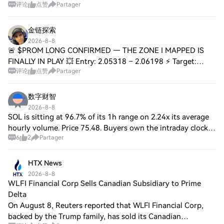
评论
点赞
Partager
Stop Loss: 0.001370 ⚠️ Target 1: 0.001220 🎯 Target 2:
0.001180 💥 Target 3: 0.001130 📉 📉 $QI got slapped down
金链探索
2026-8-8
🚨 $PROM LONG CONFIRMED — THE ZONE I MAPPED IS
FINALLY IN PLAY 💥 Entry: 2.05318 – 2.06198 ⚡ Target:
评论
点赞
Partager
2.08926 – 2.11038 🚀 Target: 2.14206 💥 Stop Loss:
2.01534 ⚠️ 📊 The 4H structure remains firmly bullish
数字财智
2026-8-8
SOL is sitting at 96.7% of its 1h range on 2.24x its average
hourly volume. Price 75.48. Buyers own the intraday clocks.
6
2
Partager
The 15m, 1h and 4h EMA stacks are all bullish, 9 over 21
over 50, and the last
HTX News
2026-8-8
WLFI Financial Corp Sells Canadian Subsidiary to Prime
Delta
On August 8, Reuters reported that WLFI Financial Corp,
backed by the Trump family, has sold its Canadian