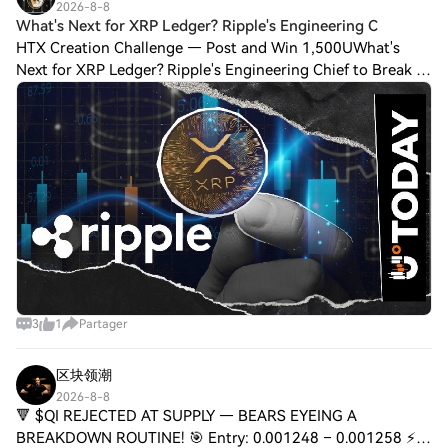
2026-8-8
What's Next for XRP Ledger? Ripple's Engineering C
HTX Creation Challenge — Post and Win 1,500UWhat's
Next for XRP Ledger? Ripple's Engineering Chief to Break It
Down at XRP Event J.A. Akinyele, Senior Director of
Engineering at Ripple, has been named
3
1
Partager
区块领潮
2026-8-8
🔻 $QI REJECTED AT SUPPLY — BEARS EYEING A
BREAKDOWN ROUTINE! 🎯 Entry: 0.001248 – 0.001258 ⚡