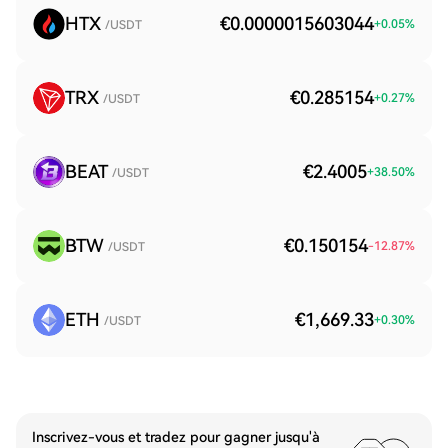
HTX
€0.0000015603044
+
0.05
%
/USDT
TRX
€0.285154
+
0.27
%
/USDT
BEAT
€2.4005
+
38.50
%
/USDT
BTW
€0.150154
-12.87
%
/USDT
ETH
€1,669.33
+
0.30
%
/USDT
Inscrivez-vous et tradez pour gagner jusqu'à