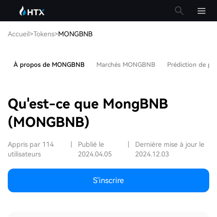
Accueil
>
Tokens
>
MONGBNB
À propos de MONGBNB
Marchés MONGBNB
Prédiction de 
Qu'est-ce que MongBNB
(MONGBNB)
Appris par 114
|
Publié le
|
Dernière mise à jour le
utilisateurs
2024.04.05
2024.12.03
S'inscrire