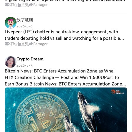
评论
点赞
Partager
confirming a strong bullish market structure. As long as
price holds above the current supp
数字慧脑
2026-8-6
Livepeer (LPT) chatter is neutral/low-engagement, with
traders debating hold vs sell and watching for a possible
评论
点赞
Partager
breakout. On Jul 28, Livepeer unveiled “Livepeer 2.0,”
positioning an open video agent
Crypto Dream
2026-8-7
Bitcoin News: BTC Enters Accumulation Zone as Whal
HTX Creation Challenge — Post and Win 1,500UPost To
Earn Bonus Bitcoin News: BTC Enters Accumulation Zone
as Whales Add 19,610 Coins Bitcoin news shows a sell-side
risk ratio of 0.031, in its cycle’s