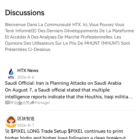
et de les suivre en temps réel. Nous offrons
une expérience conviviale aux débutants
Discussions
comme aux traders chevronnés.
Bienvenue Dans La Communauté HTX. Ici, Vous Pouvez Vous
Tenir Informé(e) Des Derniers Développements De La Plateforme
Et Accéder À Des Analyses De Marché Professionnelles. Les
Opinions Des Utilisateurs Sur Le Prix De MHUNT (MHUNT) Sont
Présentées Ci-Dessous.
HTX News
2026-8-6
Saudi Official: Iran is Planning Attacks on Saudi Arabia
On August 7, a Saudi official stated that multiple
intelligence reports indicate that the Houthis, Iraqi militias,
评论
点赞
Partager
and the Iranian Revolutionary Guard are coordinating plans
for attacks against Saudi
区块智造
2026-8-7
🚀 $PIXEL LONG Trade Setup $PIXEL continues to print
higher highs and higher lows following a clean breakout,