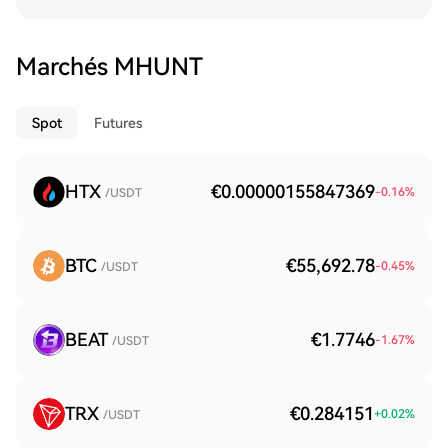
Marchés MHUNT
Spot
Futures
HTX
€0.00000155847369
-0.16
%
/USDT
BTC
€55,692.78
-0.45
%
/USDT
BEAT
€1.7746
-1.67
%
/USDT
TRX
€0.284151
+
0.02
%
/USDT