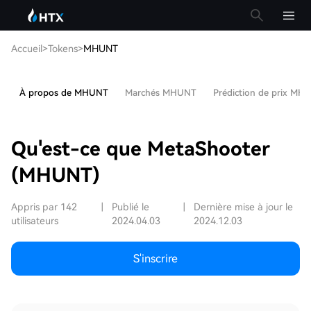
Accueil
>
Tokens
>
MHUNT
À propos de MHUNT
Marchés MHUNT
Prédiction de prix MH
Qu'est-ce que MetaShooter
(MHUNT)
Appris par 142
|
Publié le
|
Dernière mise à jour le
utilisateurs
2024.04.03
2024.12.03
S'inscrire