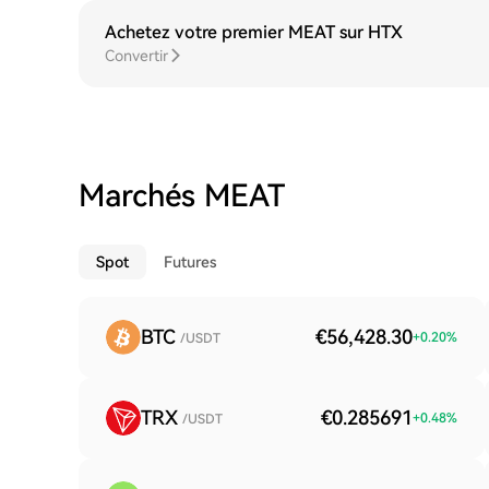
Achetez votre premier MEAT sur HTX
Convertir
Marchés MEAT
Spot
Futures
BTC
€56,428.30
+
0.20
%
/USDT
TRX
€0.285691
+
0.48
%
/USDT