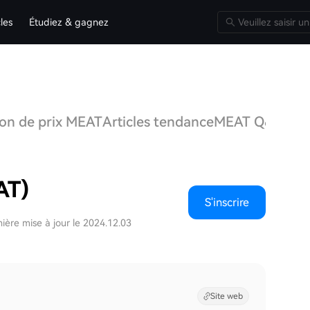
cles
Étudiez & gagnez
ion de prix MEAT
Articles tendance
MEAT Q&A
Dis
AT)
S'inscrire
ière mise à jour le 2024.12.03
Site web