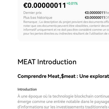
€
0.00000011
+0.01%
Dernier prix
€0.00000011
Re
Plus bas historique
€0.00000011
Of
Remarque : La description du projet provient des documents offici
noter que ces documents peuvent être obsolètes, contenir des erre
informatif uniquement et ne doit pas être considéré comme un c
pour les pertes directes ou indirectes résultant de l'utilisation de
MEAT
Introduction
Comprendre Meat,$meat : Une explorat
Introduction
À une époque où la technologie blockchain continue
émerge comme une entrée notable dans le paysage
d'informations sur les investissements traditionnels