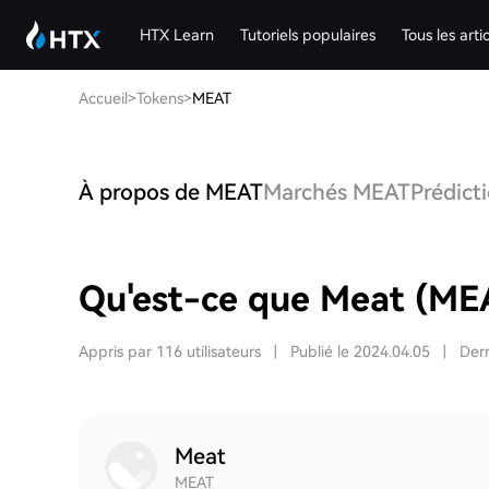
HTX Learn
Tutoriels populaires
Tous les arti
Accueil
>
Tokens
>
MEAT
À propos de MEAT
Marchés MEAT
Prédict
Qu'est-ce que Meat (ME
Appris par 116 utilisateurs
|
Publié le 2024.04.05
|
Dern
Meat
MEAT