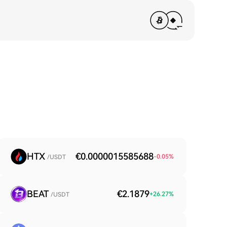
HTX
€0.0000015585688
-0.05
%
/USDT
BEAT
€2.1879
+
26.27
%
/USDT