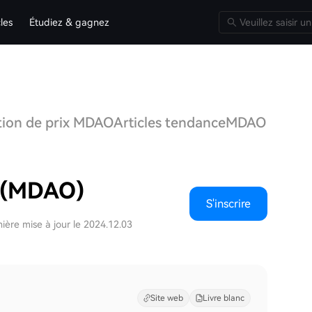
cles
Étudiez & gagnez
tion de prix MDAO
Articles tendance
MDAO Q&A
D
 (MDAO)
S'inscrire
ière mise à jour le 2024.12.03
Site web
Livre blanc