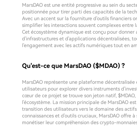
MarsDAO est une entité progressive au sein du sec
positionnée pour tirer parti des capacités de la tec
Avec un accent sur la fourniture d'outils financiers o
simplifier les interactions souvent complexes entre l
Cet écosystème dynamique est conçu pour donner au
d'infrastructures et d'applications décentralisées, 
l'engagement avec les actifs numériques tout en amé
Qu'est-ce que MarsDAO ($MDAO) ?
MarsDAO représente une plateforme décentralisée o
utilisateurs pour explorer divers instruments d'inv
cœur de ce projet se trouve son jeton natif, $MDAO, 
l'écosystème. La mission principale de MarsDAO est n
transition des utilisateurs vers le domaine des acti
connaissances et d'outils cruciaux, MarsDAO offr
monétiser leur compréhension des crypto-monnaies e