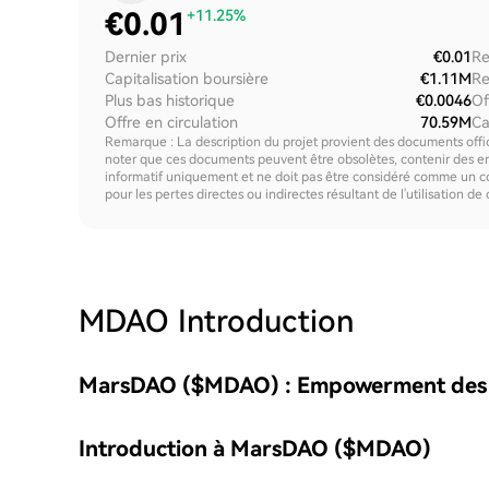
€
0.01
+11.25%
Dernier prix
€0.01
Re
Capitalisation boursière
€1.11M
Re
Plus bas historique
€0.0046
Of
Offre en circulation
70.59M
Ca
Remarque : La description du projet provient des documents offici
noter que ces documents peuvent être obsolètes, contenir des erre
informatif uniquement et ne doit pas être considéré comme un c
pour les pertes directes ou indirectes résultant de l'utilisation de
MDAO
Introduction
MarsDAO ($MDAO) : Empowerment des ut
Introduction à MarsDAO ($MDAO)