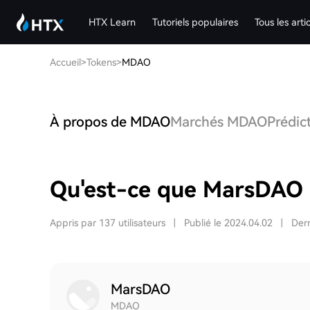
HTX Learn
Tutoriels populaires
Tous les arti
Accueil
>
Tokens
>
MDAO
À propos de MDAO
Marchés MDAO
Prédic
Qu'est-ce que MarsDAO
Appris par 137 utilisateurs
|
Publié le 2024.04.02
|
Dern
MarsDAO
MDAO