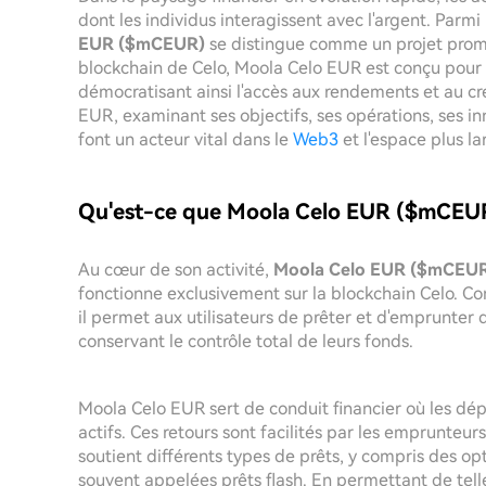
dont les individus interagissent avec l'argent. Parm
EUR ($mCEUR)
se distingue comme un projet prome
blockchain de Celo, Moola Celo EUR est conçu pour fa
démocratisant ainsi l'accès aux rendements et au créd
EUR, examinant ses objectifs, ses opérations, ses in
font un acteur vital dans le
Web3
et l'espace plus l
Qu'est-ce que Moola Celo EUR ($mCEU
Au cœur de son activité,
Moola Celo EUR ($mCEU
fonctionne exclusivement sur la blockchain Celo. Co
il permet aux utilisateurs de prêter et d'emprunter 
conservant le contrôle total de leurs fonds.
Moola Celo EUR sert de conduit financier où les d
actifs. Ces retours sont facilités par les emprunteu
soutient différents types de prêts, y compris des opt
souvent appelées prêts flash. En permettant de telle