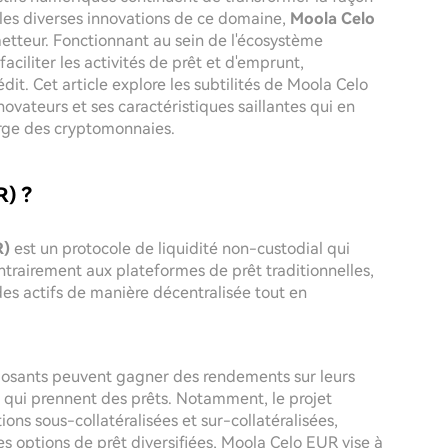
i les diverses innovations de ce domaine,
Moola Celo
tteur. Fonctionnant au sein de l'écosystème
ciliter les activités de prêt et d'emprunt,
it. Cet article explore les subtilités de Moola Celo
novateurs et ses caractéristiques saillantes qui en
arge des cryptomonnaies.
R) ?
R)
est un protocole de liquidité non-custodial qui
ntrairement aux plateformes de prêt traditionnelles,
des actifs de manière décentralisée tout en
éposants peuvent gagner des rendements sur leurs
rs qui prennent des prêts. Notamment, le projet
ions sous-collatéralisées et sur-collatéralisées,
s options de prêt diversifiées, Moola Celo EUR vise à