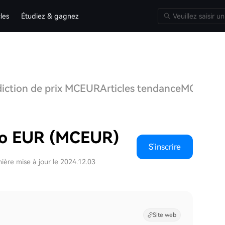
cles
Étudiez & gagnez
diction de prix MCEUR
Articles tendance
MCEUR 
lo EUR (MCEUR)
S'inscrire
ière mise à jour le 2024.12.03
Site web