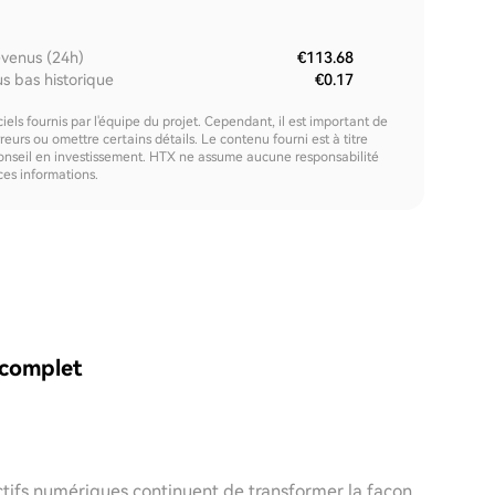
venus (24h)
€113.68
us bas historique
€0.17
els fournis par l'équipe du projet. Cependant, il est important de
urs ou omettre certains détails. Le contenu fourni est à titre
onseil en investissement. HTX ne assume aucune responsabilité
 ces informations.
 complet
actifs numériques continuent de transformer la façon