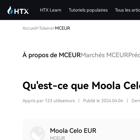
HTX Learn
Tutoriels populaires
Tous les arti
Accueil
>
Tokens
>
MCEUR
À propos de MCEUR
Marchés MCEUR
Pré
Qu'est-ce que Moola Ce
Appris par 123 utilisateurs
|
Publié le 2024.04.04
|
Dern
Moola Celo EUR
MCEUR