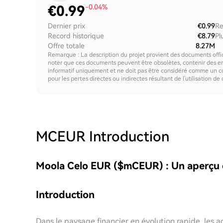
€
0.99
-0.04%
Dernier prix
€0.99
Re
Record historique
€8.79
Pl
Offre totale
8.27M
Remarque : La description du projet provient des documents offici
noter que ces documents peuvent être obsolètes, contenir des erre
informatif uniquement et ne doit pas être considéré comme un c
pour les pertes directes ou indirectes résultant de l'utilisation de
MCEUR
Introduction
Moola Celo EUR ($mCEUR) : Un aperçu
Introduction
Dans le paysage financier en évolution rapide, les 