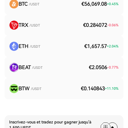
BTC
€56,069.08
+
0.45
%
/USDT
TRX
€0.284072
-0.06
%
/USDT
ETH
€1,657.57
+
2.04
%
/USDT
BEAT
€2.0506
-0.77
%
/USDT
BTW
€0.140843
+
11.10
%
/USDT
Inscrivez-vous et tradez pour gagner jusqu'à
1 500 USDT