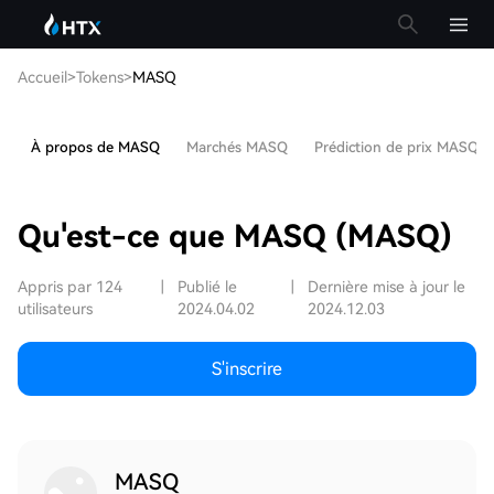
Accueil
>
Tokens
>
MASQ
À propos de MASQ
Marchés MASQ
Prédiction de prix MASQ
Qu'est-ce que MASQ (MASQ)
Appris par 124
|
Publié le
|
Dernière mise à jour le
utilisateurs
2024.04.02
2024.12.03
S'inscrire
MASQ