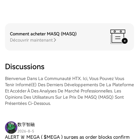
les utiliser pour trader d'autres
Cap (CAP), stockez-les sur votre compte
cryptos.Étape 4 : tradez des Nesa
HTX. Vous pouvez également les envoyer
(NES)Tradez facilement Nesa (NES) sur le
ailleurs via un transfert sur la blockchain ou
marché Spot de HTX. Il vous suffit
les utiliser pour trader d'autres
d'accéder à votre compte, de sélectionner
cryptos.Étape 4 : tradez des Cap
la paire de trading, d'exécuter vos trades
(CAP)Tradez facilement Cap (CAP) sur le
Comment acheter MASQ (MASQ)
et de les suivre en temps réel. Nous offrons
marché Spot de HTX. Il vous suffit
Découvrir maintenant
une expérience conviviale aux débutants
d'accéder à votre compte, de sélectionner
comme aux traders chevronnés.
la paire de trading, d'exécuter vos trades
et de les suivre en temps réel. Nous offrons
une expérience conviviale aux débutants
Discussions
comme aux traders chevronnés.
Bienvenue Dans La Communauté HTX. Ici, Vous Pouvez Vous
Tenir Informé(e) Des Derniers Développements De La Plateforme
Et Accéder À Des Analyses De Marché Professionnelles. Les
Opinions Des Utilisateurs Sur Le Prix De MASQ (MASQ) Sont
Présentées Ci-Dessous.
数字智融
2026-8-5
ALERT 🚨 MEGA ( $MEGA ) surges as order blocks confirm