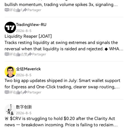
bullish momentum, trading volume spikes 3x, signaling
评论
1
Partager
strong investor sentiment and ecosystem expansion. SXP (
$SXP ) follows suit, liquidity deep
TradingView-RU
2026-8-5
Liquidity Reaper [JOAT]
Tracks resting liquidity at swing extremes and signals the
reversal when that liquidity is raided and rejected. ◆ WHAT
评论
点赞
Partager
IT IS Price frequently pushes just beyond an obvious swing
high or low — running
金链Maverick
2026-8-5
Two big app updates shipped in July: Smart wallet support
for Express and One-Click trading, clearer swap routing,
评论
5
Partager
and GMX as an installable app. Plus: passkey login options,
in-app card funding and A
数字创新
2026-8-5
🚨 $CRV is struggling to hold $0.20 after the Clarity Act
news — breakdown incoming. Price is failing to reclaim