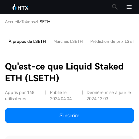
Accueil
>
Tokens
>
LSETH
À propos de LSETH
Marchés LSETH
Prédiction de prix LSETH
Qu'est-ce que Liquid Staked
ETH (LSETH)
Appris par 148
|
Publié le
|
Dernière mise à jour le
utilisateurs
2024.04.04
2024.12.03
S'inscrire