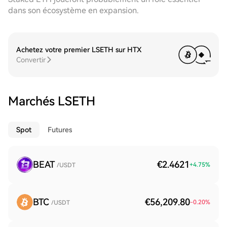
dans son écosystème en expansion.
Achetez votre premier LSETH sur HTX
Convertir
Marchés LSETH
Spot
Futures
BEAT
€2.4621
+
4.75
%
/USDT
BTC
€56,209.80
-0.20
%
/USDT