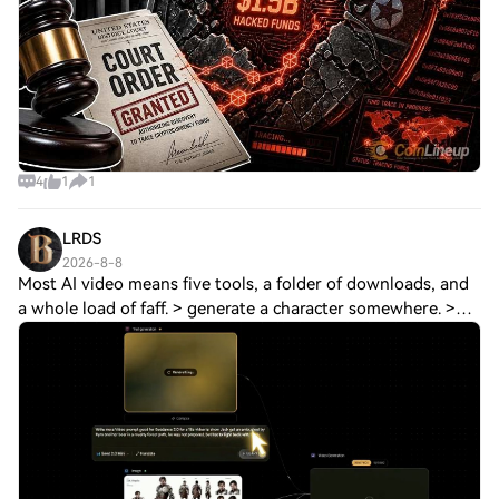
4
1
1
LRDS
2026-8-8
Most AI video means five tools, a folder of downloads, and
a whole load of faff. > generate a character somewhere. >
take it somewhere else for a scene > somewhere else again
to animate it > edit it i