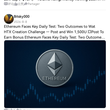
评论
点赞
Partager
Universal ZK protocol — verifiable compute across every
chain (real utility, not a mem
Bitsky000
2026-8-8
Ethereum Faces Key Daily Test: Two Outcomes to Wat
HTX Creation Challenge — Post and Win 1,500U 💥Post To
Earn Bonus Ethereum Faces Key Daily Test: Two Outcomes
to Watch The 100-day SMA is the immediate test. $1,985
remains the next major resistance. E