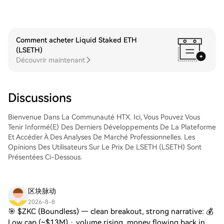
(QCOM), stockez-les sur votre compte
la paire de trading, d'exécuter vos trades
HTX. Vous pouvez également les envoyer
et de les suivre en temps réel. Nous offrons
ailleurs via un transfert sur la blockchain ou
une expérience conviviale aux débutants
les utiliser pour trader d'autres
comme aux traders chevronnés.
Comment acheter Liquid Staked ETH
cryptos.Étape 4 : tradez des QUALCOMM
(LSETH)
Incorporated (QCOM)Tradez facilement
Découvrir maintenant
QUALCOMM Incorporated (QCOM) sur le
marché Spot de HTX. Il vous suffit
d'accéder à votre compte, de sélectionner
la paire de trading, d'exécuter vos trades
Discussions
et de les suivre en temps réel. Nous offrons
une expérience conviviale aux débutants
Bienvenue Dans La Communauté HTX. Ici, Vous Pouvez Vous
comme aux traders chevronnés.
Tenir Informé(e) Des Derniers Développements De La Plateforme
Et Accéder À Des Analyses De Marché Professionnelles. Les
Opinions Des Utilisateurs Sur Le Prix De LSETH (LSETH) Sont
Présentées Ci-Dessous.
区块脉动
2026-8-8
🎯 $ZKC (Boundless) — clean breakout, strong narrative: 💰
Low cap (~$13M) · volume rising, money flowing back in 🔐