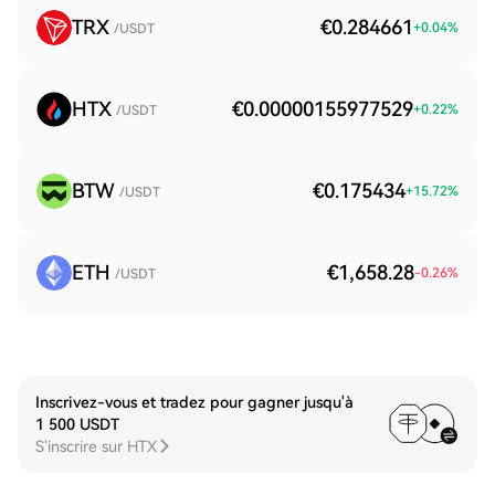
TRX
€0.284661
+
0.04
%
/USDT
HTX
€0.00000155977529
+
0.22
%
/USDT
BTW
€0.175434
+
15.72
%
/USDT
ETH
€1,658.28
-0.26
%
/USDT
Inscrivez-vous et tradez pour gagner jusqu'à
1 500 USDT
S'inscrire sur HTX