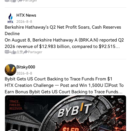
3
1
Partager
HTX News
2026-8-8
Berkshire Hathaway's Q2 Net Profit Soars, Cash Reserves
Decline
On August 8, Berkshire Hathaway A (BRK.A.N) reported Q2
2026 revenue of $12.983 billion, compared to $92.515
4
点赞
Partager
billion in the same period last year; Q2 net profit
attributable to shareholders was $25.66
Bitsky000
2026-8-8
Bybit Gets US Court Backing to Trace Funds From $1
HTX Creation Challenge — Post and Win 1,500U 💥Post To
Earn Bonus Bybit Gets US Court Backing to Trace Funds
From $1.5B North Korea-Linked Hack Bybit has secured US
court backing to trace funds tied to