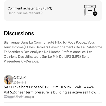
d'accéder à votre compte, de sélectionner
(QCOM), stockez-les sur votre compte
la paire de trading, d'exécuter vos trades
Comment acheter LIF3 (LIF3)
HTX. Vous pouvez également les envoyer
et de les suivre en temps réel. Nous offrons
Découvrir maintenant
ailleurs via un transfert sur la blockchain ou
une expérience conviviale aux débutants
les utiliser pour trader d'autres
comme aux traders chevronnés.
cryptos.Étape 4 : tradez des QUALCOMM
Incorporated (QCOM)Tradez facilement
Discussions
QUALCOMM Incorporated (QCOM) sur le
marché Spot de HTX. Il vous suffit
d'accéder à votre compte, de sélectionner
Bienvenue Dans La Communauté HTX. Ici, Vous Pouvez Vous
la paire de trading, d'exécuter vos trades
Tenir Informé(e) Des Derniers Développements De La Plateforme
et de les suivre en temps réel. Nous offrons
Et Accéder À Des Analyses De Marché Professionnelles. Les
une expérience conviviale aux débutants
Opinions Des Utilisateurs Sur Le Prix De LIF3 (LIF3) Sont
comme aux traders chevronnés.
Présentées Ci-Dessous.
金链之光
2026-8-8
$AXTI 📉 Short Price $90.06 · 5m -0.51% · 24h +4.64% ·
Vol 5.2x near term pressure is building as active sell flow
3
点赞
Partager
overwhelms the buys and smart money trims into every
bounce SL $91 · TP $88.46 · R:R 1