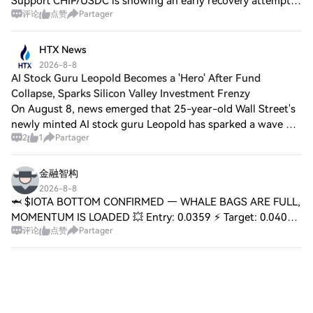
Support CHIP/USDC is showing an early recovery attempt
评论
点赞
Partager
on the 15-minute chart after buyers defended the 24-hour
low around 0.02463. The price is curren
HTX News
2026-8-8
AI Stock Guru Leopold Becomes a 'Hero' After Fund
Collapse, Sparks Silicon Valley Investment Frenzy
On August 8, news emerged that 25-year-old Wall Street's
newly minted AI stock guru Leopold has sparked a wave of
2
1
Partager
enthusiasm from Silicon Valley capital following the
collapse of his hedge fund, Situa
金融智构
2026-8-8
🦈 $IOTA BOTTOM CONFIRMED — WHALE BAGS ARE FULL,
MOMENTUM IS LOADED 💥 Entry: 0.0359 ⚡ Target: 0.0400,
评论
点赞
Partager
0.0450, 0.0500 🚀 Stop Loss: 0.0320 ⚠️ This bottom has
been defended like a fortress. The bid wall a