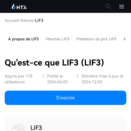
Accueil
>
Tokens
>
LIF3
À propos de LIF3
Marchés LIF3
Prédiction de prix LIF3
Arti
Qu'est-ce que LIF3 (LIF3)
Appris par 178
|
Publié le
|
Dernière mise à jour le
utilisateurs
2024.04.03
2024.12.03
S'inscrire
LIF3