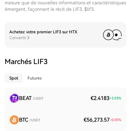
mesure que de nouvelles informations et caractéristiques
émergent, façonnant le récit de LIF3, $lif3.
Achetez votre premier LIF3 sur HTX
Convertir
Marchés LIF3
Spot
Futures
BEAT
€2.4183
+
3.03
%
/USDT
BTC
€56,273.57
-0.05
%
/USDT