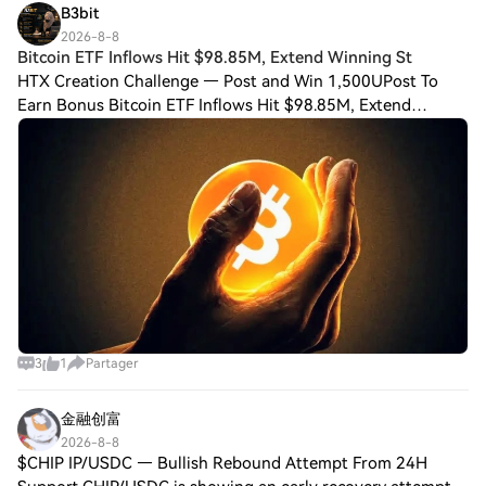
B3bit
2026-8-8
Bitcoin ETF Inflows Hit $98.85M, Extend Winning St
HTX Creation Challenge — Post and Win 1,500UPost To
Earn Bonus Bitcoin ETF Inflows Hit $98.85M, Extend
Winning Streak to Five Days U.S. spot Bitcoin ETFs
recorded $98.85 million in net inflows on Augu
3
1
Partager
金融创富
2026-8-8
$CHIP IP/USDC — Bullish Rebound Attempt From 24H