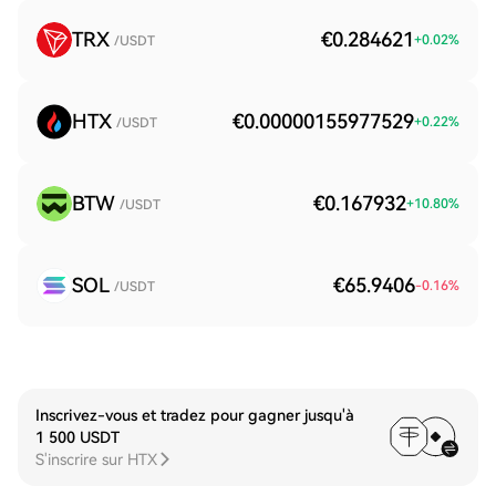
TRX
€0.284621
+
0.02
%
/USDT
HTX
€0.00000155977529
+
0.22
%
/USDT
BTW
€0.167932
+
10.80
%
/USDT
SOL
€65.9406
-0.16
%
/USDT
Inscrivez-vous et tradez pour gagner jusqu'à
1 500 USDT
S'inscrire sur HTX