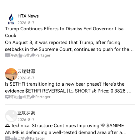
HTX News
2026-8-7
Trump Continues Efforts to Dismiss Fed Governor Lisa
Cook
On August 8, it was reported that Trump, after facing
setbacks in the Supreme Court, continues to push for the
评论
点赞
Partager
dismissal of Federal Reserve Governor Lisa Cook. This week,
the White House sent a letter
云端财源
2026-8-7
Is $ETHFI transitioning to a new bear phase? Here's the
evidence $ETHFI REVERSAL | 📉 SHORT 💰 Price: 0.3828 📊
评论
点赞
Partager
24H Range: 0.3494 – 0.3874 📦 Volume: $13.69M 📐
Technicals: RSI(14): 67.6 — Near Overbought
互联探索
2026-8-7
🌅 Technical Structure Continues Improving 🎌 $ANIME
ANIME is defending a well-tested demand area after a
4
点赞
Partager
measured retracement. 📈 Buyers remain active around