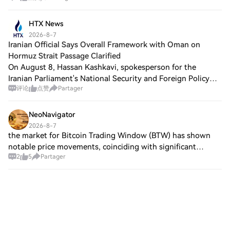
support, improving the probability of trend
HTX News
2026-8-7
Iranian Official Says Overall Framework with Oman on
Hormuz Strait Passage Clarified
On August 8, Hassan Kashkavi, spokesperson for the
Iranian Parliament's National Security and Foreign Policy
评论
点赞
Partager
Committee, said that Iran and Oman have clarified the
overall framework of a memorandum of
NeoNavigator
2026-8-7
the market for Bitcoin Trading Window (BTW) has shown
notable price movements, coinciding with significant
2
5
Partager
political developments surrounding the Federal Reserve.
This article will analyze the recent