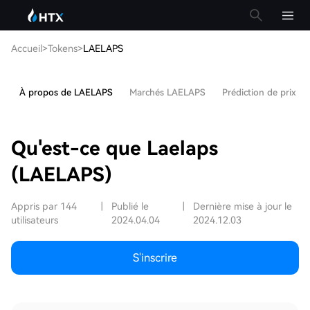
Accueil
>
Tokens
>
LAELAPS
À propos de LAELAPS
Marchés LAELAPS
Prédiction de prix 
Qu'est-ce que Laelaps
(LAELAPS)
Appris par 144
|
Publié le
|
Dernière mise à jour le
utilisateurs
2024.04.04
2024.12.03
S'inscrire