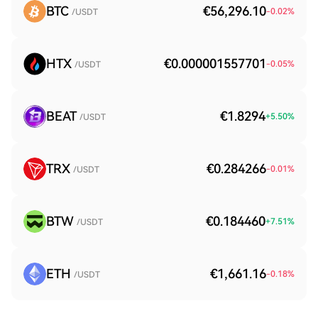
BTC
€56,296.10
-0.02
%
/USDT
HTX
€0.000001557701
-0.05
%
/USDT
BEAT
€1.8294
+
5.50
%
/USDT
TRX
€0.284266
-0.01
%
/USDT
BTW
€0.184460
+
7.51
%
/USDT
ETH
€1,661.16
-0.18
%
/USDT