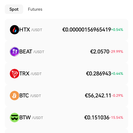
Spot
Futures
HTX
€0.00000156965419
+
0.54
%
/USDT
BEAT
€2.0570
-29.99
%
/USDT
TRX
€0.286943
+
0.44
%
/USDT
BTC
€56,242.11
-0.29
%
/USDT
BTW
€0.151036
-15.54
%
/USDT