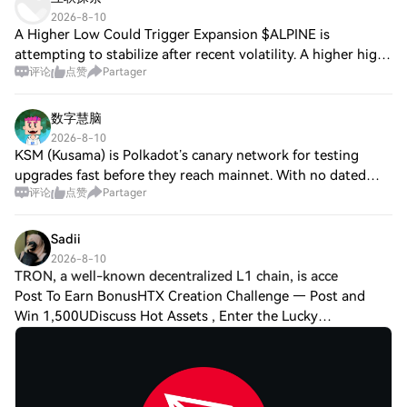
2026-8-10
A Higher Low Could Trigger Expansion $ALPINE is
attempting to stabilize after recent volatility. A higher high
评论
点赞
Partager
would provide stronger confirmation of recovery. $YFI is
defending a developing demand zo
数字慧脑
2026-8-10
KSM (Kusama) is Polkadot’s canary network for testing
upgrades fast before they reach mainnet. With no dated
评论
点赞
Partager
official announcements found from Jul 10–Aug 10,
discussion is quiet; focus stays on experi
Sadii
2026-8-10
TRON, a well-known decentralized L1 chain, is acce
Post To Earn BonusHTX Creation Challenge — Post and
Win 1,500UDiscuss Hot Assets , Enter the Lucky
DrawTRON, a well-known decentralized L1 chain, is
accelerating its security strategy with the testing