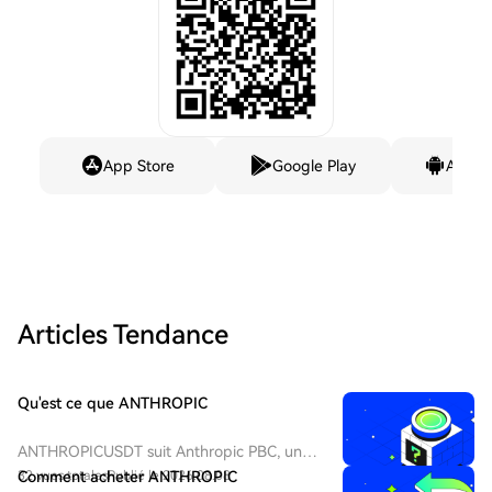
App Store
Google Play
Andro
Articles Tendance
Qu'est ce que ANTHROPIC
ANTHROPICUSDT suit Anthropic PBC, une
entreprise de recherche et de sécurité en
32 vues totales
Comment acheter ANTHROPIC
Publié le 2026.08.08