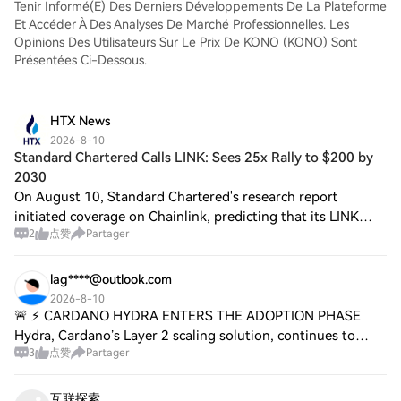
Tenir Informé(e) Des Derniers Développements De La Plateforme
Et Accéder À Des Analyses De Marché Professionnelles. Les
Opinions Des Utilisateurs Sur Le Prix De KONO (KONO) Sont
Présentées Ci-Dessous.
HTX News
2026-8-10
Standard Chartered Calls LINK: Sees 25x Rally to $200 by
2030
On August 10, Standard Chartered's research report
initiated coverage on Chainlink, predicting that its LINK
2
点赞
Partager
token could rise 25 times from the current ~$8 to $200 by
the end of 2030. The bank believe
lag****@outlook.com
2026-8-10
🚨 ⚡️ CARDANO HYDRA ENTERS THE ADOPTION PHASE
Hydra, Cardano’s Layer 2 scaling solution, continues to
3
点赞
Partager
make steady progress. The project has now entered the
adoption phase, with ongoing improvements foc
互联探索