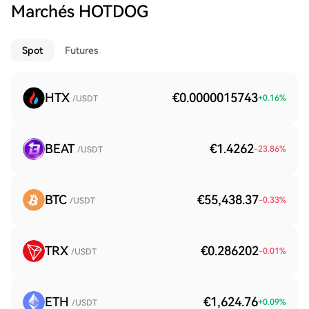
Marchés HOTDOG
Spot
Futures
HTX
€0.0000015743
+
0.16
%
/USDT
BEAT
€1.4262
-23.86
%
/USDT
BTC
€55,438.37
-0.33
%
/USDT
TRX
€0.286202
-0.01
%
/USDT
ETH
€1,624.76
+
0.09
%
/USDT