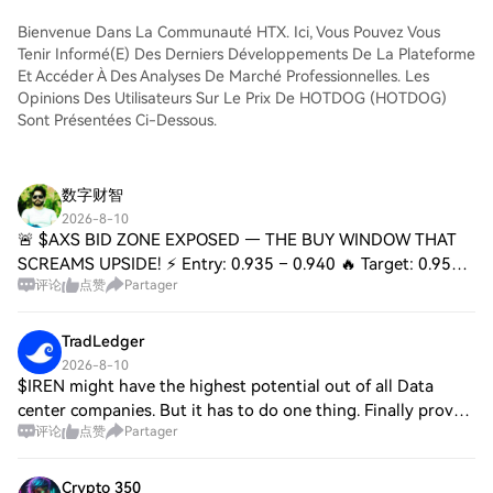
comme aux traders chevronnés.
Bienvenue Dans La Communauté HTX. Ici, Vous Pouvez Vous
Tenir Informé(e) Des Derniers Développements De La Plateforme
Et Accéder À Des Analyses De Marché Professionnelles. Les
Opinions Des Utilisateurs Sur Le Prix De HOTDOG (HOTDOG)
Sont Présentées Ci-Dessous.
数字财智
2026-8-10
🚨 $AXS BID ZONE EXPOSED — THE BUY WINDOW THAT
SCREAMS UPSIDE! ⚡ Entry: 0.935 – 0.940 🔥 Target: 0.955 /
评论
点赞
Partager
0.975 / 1.000 🚀 Stop Loss: 0.908 ⛔ 📊 This accumulation
pocket at 0.935–0.940 has defended itself
TradLedger
2026-8-10
$IREN might have the highest potential out of all Data
center companies. But it has to do one thing. Finally prove
评论
点赞
Partager
that they can convert their capacity into revenue. The
technical setup already looks
Crypto 350