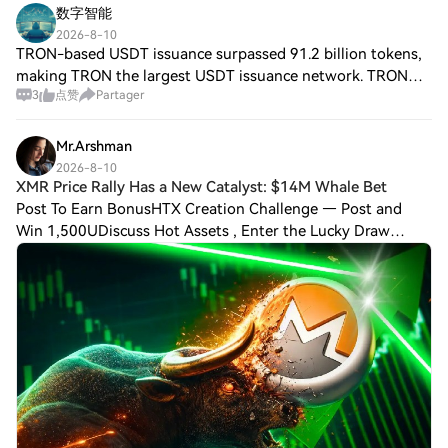
数字智能
2026-8-10
TRON-based USDT issuance surpassed 91.2 billion tokens,
making TRON the largest USDT issuance network. TRON
3
点赞
Partager
has issued an additional 10 billion USDT since the
beginning of this year. MoonPay Trade als
Mr.Arshman
2026-8-10
XMR Price Rally Has a New Catalyst: $14M Whale Bet
Post To Earn BonusHTX Creation Challenge — Post and
Win 1,500UDiscuss Hot Assets , Enter the Lucky Draw
$XMR price rally is starting to look bigger than a routine
rebound. Monero has surged nearly 10%