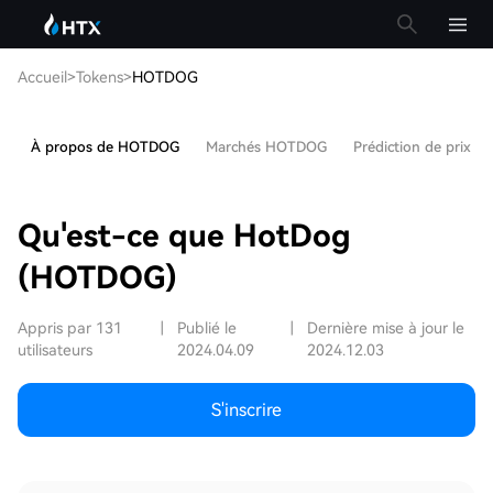
Accueil
>
Tokens
>
HOTDOG
À propos de HOTDOG
Marchés HOTDOG
Prédiction de prix 
Qu'est-ce que HotDog
(HOTDOG)
Appris par 131
|
Publié le
|
Dernière mise à jour le
utilisateurs
2024.04.09
2024.12.03
S'inscrire