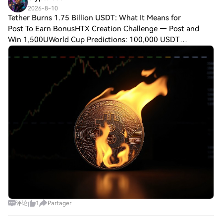
2026-8-10
Tether Burns 1.75 Billion USDT: What It Means for
Post To Earn BonusHTX Creation Challenge — Post and
Win 1,500UWorld Cup Predictions: 100,000 USDT
DailyTether Burns 1.75 Billion USDT: What It Means for
Stablecoin Supply and Market Liquiditya signifi
评论
1
Partager