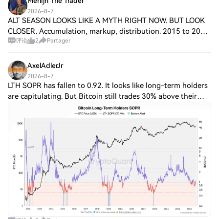
Merlijn The Trader
2026-8-7
ALT SEASON LOOKS LIKE A MYTH RIGHT NOW. BUT LOOK
CLOSER. Accumulation, markup, distribution. 2015 to 2018.
评论
2
Partager
2019 to 2022. And accumulation again since 2022, which is
where altcap sits today at $160B. T
AxelAdlerJr
2026-8-7
LTH SOPR has fallen to 0.92. It looks like long-term holders
are capitulating. But Bitcoin still trades 30% above their
average cost basis of $49.3K. Newer LTH coins are realizing
losses. The main str