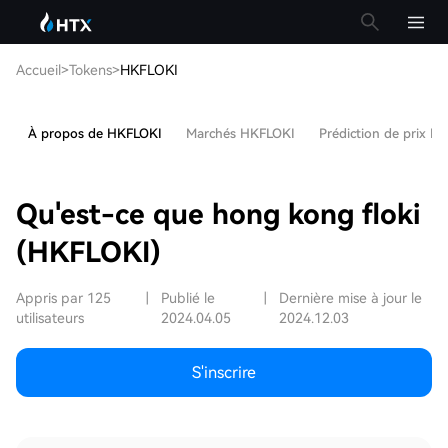
Accueil
>
Tokens
>
HKFLOKI
À propos de HKFLOKI
Marchés HKFLOKI
Prédiction de prix H
Qu'est-ce que hong kong floki
(HKFLOKI)
Appris par 125
|
Publié le
|
Dernière mise à jour le
utilisateurs
2024.04.05
2024.12.03
S'inscrire