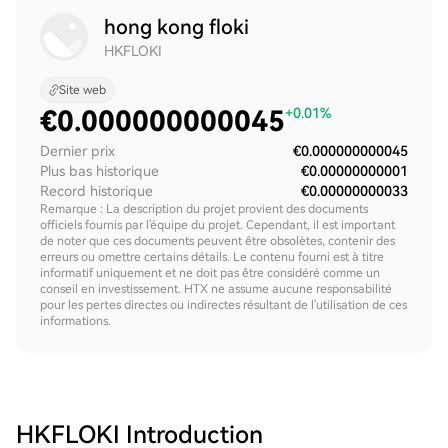
hong kong floki
HKFLOKI
Site web
€
0.000000000045
+0.01%
Dernier prix
€0.000000000045
Plus bas historique
€0.00000000001
Record historique
€0.00000000033
Remarque : La description du projet provient des documents
officiels fournis par l'équipe du projet. Cependant, il est important
de noter que ces documents peuvent être obsolètes, contenir des
erreurs ou omettre certains détails. Le contenu fourni est à titre
informatif uniquement et ne doit pas être considéré comme un
conseil en investissement. HTX ne assume aucune responsabilité
pour les pertes directes ou indirectes résultant de l'utilisation de ces
informations.
HKFLOKI
Introduction