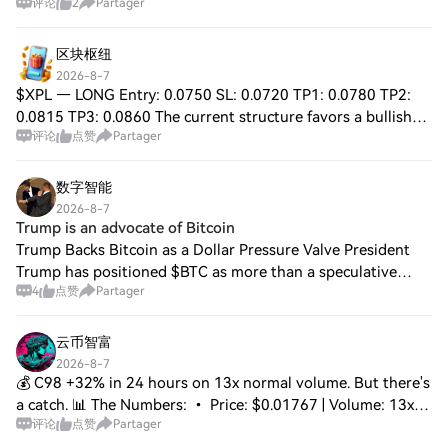
评论
2
Partager
区块枢纽
2026-8-7
$XPL — LONG Entry: 0.0750 SL: 0.0720 TP1: 0.0780 TP2:
0.0815 TP3: 0.0860 The current structure favors a bullish
评论
点赞
Partager
continuation as demand continues to build. A clean move
above resistance could attract a
数字智能
2026-8-7
Trump is an advocate of Bitcoin
Trump Backs Bitcoin as a Dollar Pressure Valve President
Trump has positioned $BTC as more than a speculative
4
点赞
Partager
asset. As domestic adoption of Bitcoin for payments
accelerates, Trump has identified it a
云币智富
2026-8-7
💰 C98 +32% in 24 hours on 13x normal volume. But there's
a catch. 📊 The Numbers: • Price: $0.01767 | Volume: 13x
评论
点赞
Partager
average • RSI(4H): 89.6 — overbought alarm 🔴 • RSI(D):