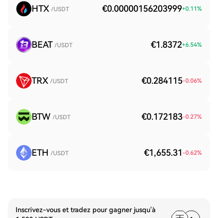
HTX
€0.00000156203999
+
0.11
%
/USDT
BEAT
€1.8372
+
6.54
%
/USDT
TRX
€0.284115
-0.06
%
/USDT
BTW
€0.172183
-0.27
%
/USDT
ETH
€1,655.31
-0.62
%
/USDT
Inscrivez-vous et tradez pour gagner jusqu'à