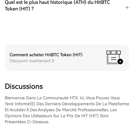
nous offrons des services personnalisés et
Quel est le plus haut historique (ATH) du HitBTC
des taux de change compétitifs aux
Token (HIT) ?
traders.Étape 3 : stockage de vos HitChain
(HIT)Après avoir acheté vos HitChain (HIT),
stockez-les sur votre compte HTX. Vous
pouvez également les envoyer ailleurs via
un transfert sur la blockchain ou les utiliser
pour trader d'autres cryptos.Étape 4 :
tradez des HitChain (HIT)Tradez facilement
HitChain (HIT) sur le marché Spot de HTX.
Comment acheter HitBTC Token (HIT)
Il vous suffit d'accéder à votre compte, de
Découvrir maintenant
sélectionner la paire de trading, d'exécuter
vos trades et de les suivre en temps réel.
Nous offrons une expérience conviviale aux
débutants comme aux traders chevronnés.
Discussions
Bienvenue Dans La Communauté HTX. Ici, Vous Pouvez Vous
Tenir Informé(e) Des Derniers Développements De La Plateforme
Et Accéder À Des Analyses De Marché Professionnelles. Les
Opinions Des Utilisateurs Sur Le Prix De HIT (HIT) Sont
Présentées Ci-Dessous.