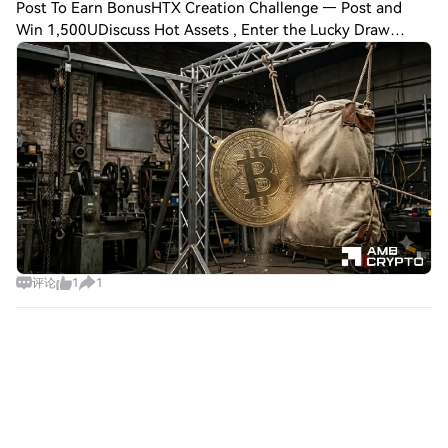
Post To Earn BonusHTX Creation Challenge — Post and
Win 1,500UDiscuss Hot Assets , Enter the Lucky Draw
Bitcoin [$BTC] continued to struggle as restricted capital
inflows kept it near half its October
评论
1
1