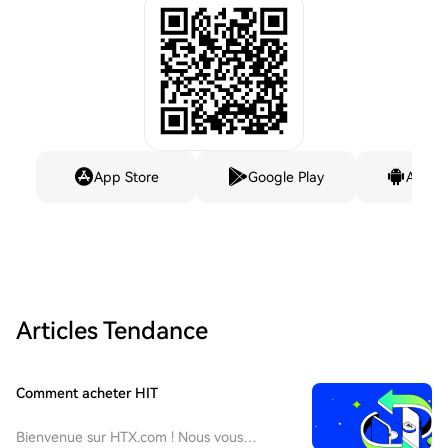
App Store
Google Play
Andro
Articles Tendance
Comment acheter HIT
Bienvenue sur HTX.com ! Nous vous