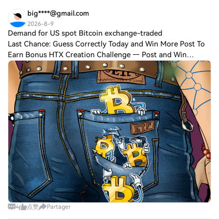
big****@gmail.com
2026-8-9
Demand for US spot Bitcoin exchange-traded
Last Chance: Guess Correctly Today and Win More Post To
Earn Bonus HTX Creation Challenge — Post and Win
1,500U Demand for US spot Bitcoin exchange-traded funds
(ETFs) has accelerated over the past we
4
点赞
Partager