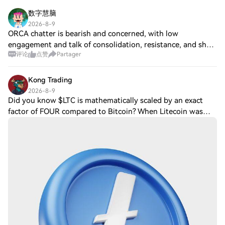
数字慧脑
2026-8-9
ORCA chatter is bearish and concerned, with low
engagement and talk of consolidation, resistance, and short
评论
点赞
Partager
setups. On Jul 29, Orca announced Hastra’s RWA push:
AUTO went live and Orca will provide li
Kong Trading
2026-8-9
Did you know $LTC is mathematically scaled by an exact
factor of FOUR compared to Bitcoin? When Litecoin was
built, the metrics were perfectly quadrupled to create the
ultimate P2P payment network: Sp