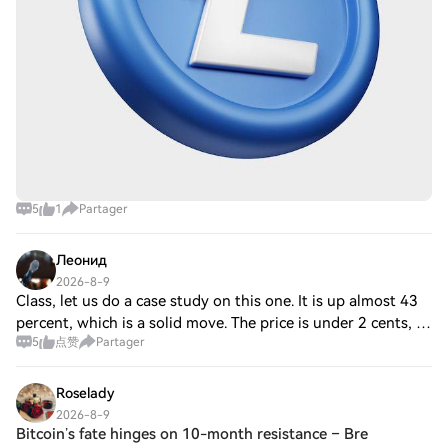
5
1
Partager
Леонид
2026-8-9
Class, let us do a case study on this one. It is up almost 43
percent, which is a solid move. The price is under 2 cents, so
5
点赞
Partager
volatility is high. $BMT {future}(BMTUSDT) But here is the
interesting part
Roselady
2026-8-9
Bitcoin’s fate hinges on 10-month resistance – Bre