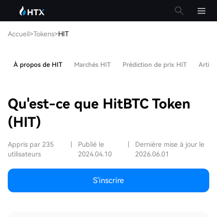
Accueil
>
Tokens
>
HIT
À propos de HIT
Marchés HIT
Prédiction de prix HIT
Articl
Qu'est-ce que HitBTC Token
(HIT)
Appris par 235
|
Publié le
|
Dernière mise à jour le
utilisateurs
2024.04.10
2026.06.01
S'inscrire