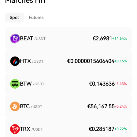
Marchés HIT
Spot
Futures
BEAT
€2.6981
+
14.64
%
/USDT
HTX
€0.0000015606404
+
0.16
%
/USDT
BTW
€0.143636
-5.43
%
/USDT
BTC
€56,167.55
-0.24
%
/USDT
TRX
€0.285187
+
0.22
%
/USDT