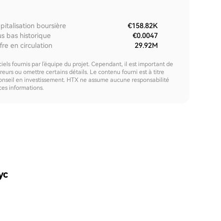
pitalisation boursière
€158.82K
us bas historique
€0.0047
fre en circulation
29.92M
els fournis par l'équipe du projet. Cependant, il est important de
urs ou omettre certains détails. Le contenu fourni est à titre
onseil en investissement. HTX ne assume aucune responsabilité
 ces informations.
yc