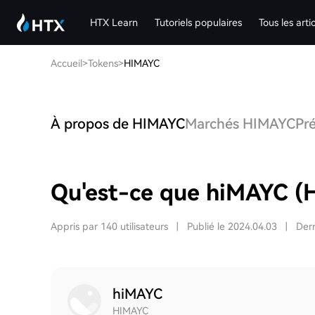
HTX Learn
Tutoriels populaires
Tous les arti
Accueil
>
Tokens
>
HIMAYC
À propos de HIMAYC
Marchés HIMAYC
Pr
Qu'est-ce que hiMAYC (
Appris par 140 utilisateurs
|
Publié le 2024.04.03
|
Dern
hiMAYC
HIMAYC