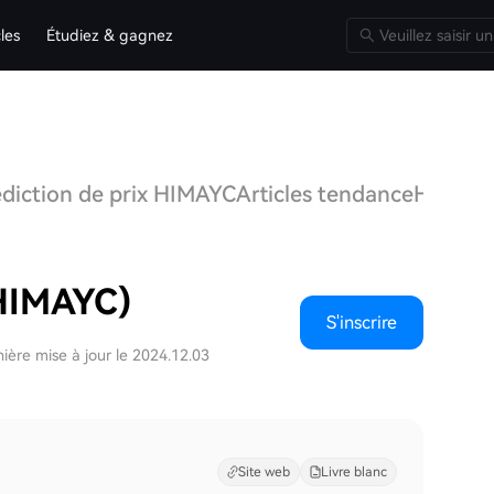
cles
Étudiez & gagnez
édiction de prix HIMAYC
Articles tendance
HIMAY
HIMAYC)
S'inscrire
ière mise à jour le 2024.12.03
Site web
Livre blanc