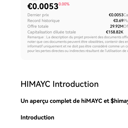
€
0.0053
0.00%
Dernier prix
€0.0053
Ca
Record historique
€0.69
Pl
Offre totale
29.92M
Of
Capitalisation diluée totale
€158.82K
Remarque : La description du projet provient des documents offici
noter que ces documents peuvent être obsolètes, contenir des erre
informatif uniquement et ne doit pas être considéré comme un c
pour les pertes directes ou indirectes résultant de l'utilisation de
HIMAYC
Introduction
Un aperçu complet de hiMAYC et $hima
Introduction