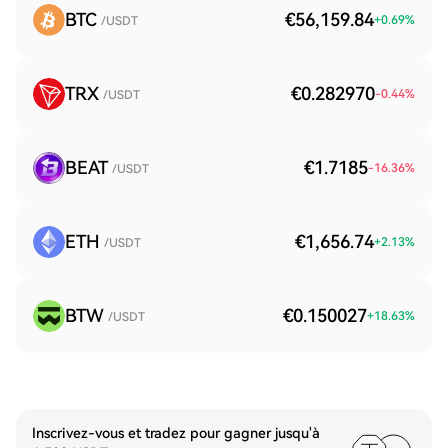
BTC
€56,159.84
+
0.69
%
/USDT
TRX
€0.282970
-0.44
%
/USDT
BEAT
€1.7185
-16.36
%
/USDT
ETH
€1,656.74
+
2.13
%
/USDT
BTW
€0.150027
+
18.63
%
/USDT
Inscrivez-vous et tradez pour gagner jusqu'à