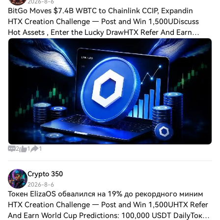
2026-8-6
BitGo Moves $7.4B WBTC to Chainlink CCIP, Expandin
HTX Creation Challenge — Post and Win 1,500UDiscuss
Hot Assets , Enter the Lucky DrawHTX Refer And Earn
BitGo Moves $7.4B WBTC to Chainlink CCIP, Expanding Its
Cross-Chain Lead Chainlink is strengthen
2
1
1
Crypto 350
2026-8-6
Токен ElizaOS обвалился на 19% до рекордного миним
HTX Creation Challenge — Post and Win 1,500UHTX Refer
And Earn World Cup Predictions: 100,000 USDT DailyТокен