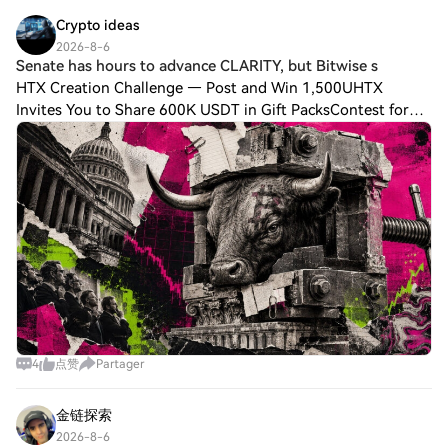
Crypto ideas
2026-8-6
Senate has hours to advance CLARITY, but Bitwise s
HTX Creation Challenge — Post and Win 1,500UHTX
Invites You to Share 600K USDT in Gift PacksContest for
HTX Community's Most Popular PostUS Senate is running
out of time to advance the CLARITY Act, bu
4
点赞
Partager
金链探索
2026-8-6