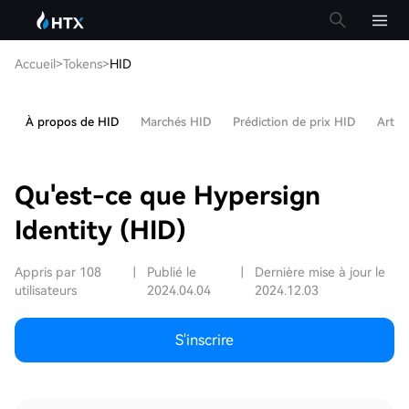
Accueil
>
Tokens
>
HID
À propos de HID
Marchés HID
Prédiction de prix HID
Artic
Qu'est-ce que Hypersign
Identity (HID)
Appris par 108
|
Publié le
|
Dernière mise à jour le
utilisateurs
2024.04.04
2024.12.03
S'inscrire