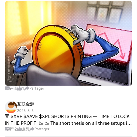
ElizaOS обвалился на 19% до рекордного минимума
после заявления основателя о его «смерти»
评论
1
Partager
互联金源
2026-8-6
🔻 $XRP $AAVE $XPL SHORTS PRINTING — TIME TO LOCK
IN THE PROFIT! 📉 📉 The short thesis on all three setups is
评论
点赞
Partager
playing out exactly as the order flow suggested. Smart
money doesn't chase — it lets price c