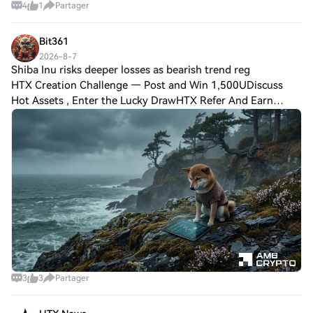
4
1
Partager
Bit361
2026-8-7
Shiba Inu risks deeper losses as bearish trend reg
HTX Creation Challenge — Post and Win 1,500UDiscuss
Hot Assets , Enter the Lucky DrawHTX Refer And Earn
Shiba Inu risks deeper losses as bearish trend regains
momentum Shiba Inu [$SHIB] is up 5.1% ove
3
3
Partager