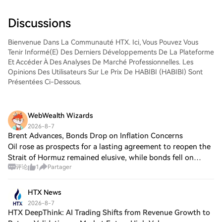
comme aux traders chevronnés.
Discussions
Bienvenue Dans La Communauté HTX. Ici, Vous Pouvez Vous
Tenir Informé(e) Des Derniers Développements De La Plateforme
Et Accéder À Des Analyses De Marché Professionnelles. Les
Opinions Des Utilisateurs Sur Le Prix De HABIBI (HABIBI) Sont
Présentées Ci-Dessous.
WebWealth Wizards
2026-8-7
Brent Advances, Bonds Drop on Inflation Concerns
Oil rose as prospects for a lasting agreement to reopen the
Strait of Hormuz remained elusive, while bonds fell on
评论
1
Partager
inflation concerns as traders awaited the US jobs report for
clues on the path of int
HTX News
2026-8-7
HTX DeepThink: AI Trading Shifts from Revenue Growth to