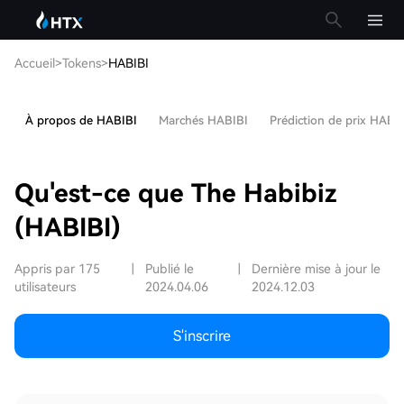
Accueil
>
Tokens
>
HABIBI
À propos de HABIBI
Marchés HABIBI
Prédiction de prix HABI
Qu'est-ce que The Habibiz
(HABIBI)
Appris par 175
|
Publié le
|
Dernière mise à jour le
utilisateurs
2024.04.06
2024.12.03
S'inscrire