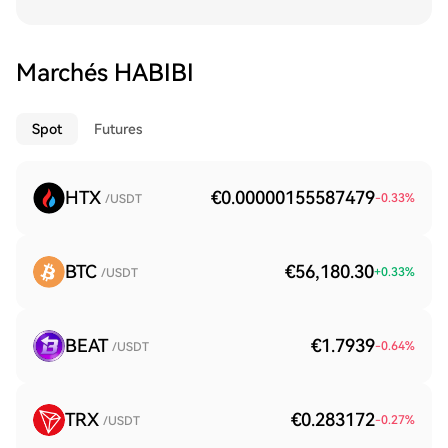
Marchés HABIBI
Spot
Futures
HTX
€0.00000155587479
-0.33
%
/USDT
BTC
€56,180.30
+
0.33
%
/USDT
BEAT
€1.7939
-0.64
%
/USDT
TRX
€0.283172
-0.27
%
/USDT