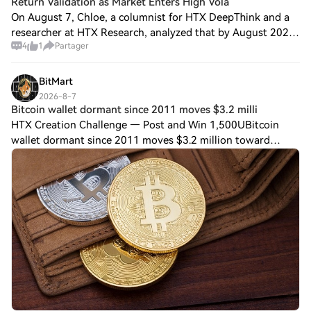
Return Validation as Market Enters High Vola
On August 7, Chloe, a columnist for HTX DeepThink and a
researcher at HTX Research, analyzed that by August 2026,
4
1
Partager
the core contradiction in the market has shifted from 'Will
the economy enter a recess
BitMart
2026-8-7
Bitcoin wallet dormant since 2011 moves $3.2 milli
HTX Creation Challenge — Post and Win 1,500UBitcoin
wallet dormant since 2011 moves $3.2 million toward
FalconX-linked address A bitcoin wallet that had been
dormant since 2011 moved nearly 50 $BTC wo