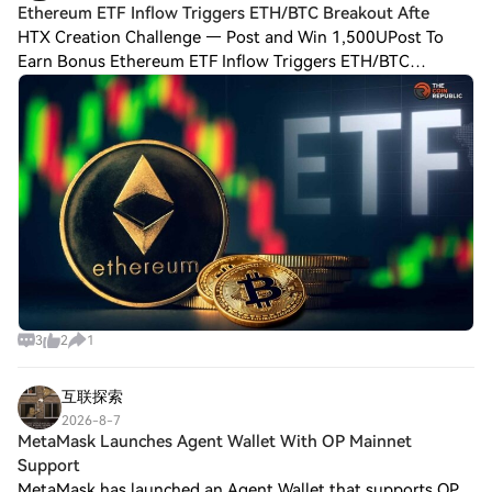
Ethereum ETF Inflow Triggers ETH/BTC Breakout Afte
HTX Creation Challenge — Post and Win 1,500UPost To
Earn Bonus Ethereum ETF Inflow Triggers ETH/BTC
Breakout After 9 Years: What Next? Key Insights: Ethereum
ETF funds recorded a combined net inflow o
3
2
1
互联探索
2026-8-7
MetaMask Launches Agent Wallet With OP Mainnet
Support
MetaMask has launched an Agent Wallet that supports OP