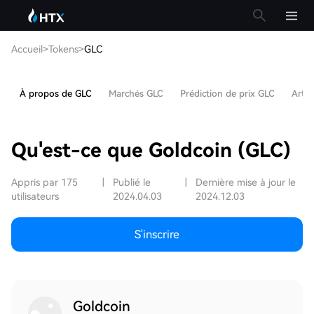
Accueil
>
Tokens
>
GLC
À propos de GLC
Marchés GLC
Prédiction de prix GLC
Artic
Qu'est-ce que Goldcoin (GLC)
Appris par 175
|
Publié le
|
Dernière mise à jour le
utilisateurs
2024.04.03
2024.12.03
S'inscrire
Goldcoin