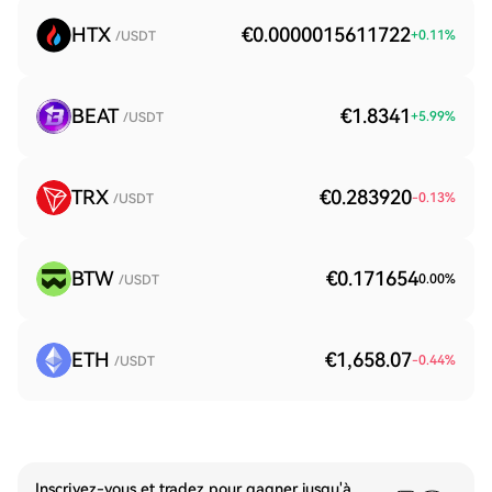
HTX
€0.0000015611722
+
0.11
%
/USDT
BEAT
€1.8341
+
5.99
%
/USDT
TRX
€0.283920
-0.13
%
/USDT
BTW
€0.171654
0.00
%
/USDT
ETH
€1,658.07
-0.44
%
/USDT
Inscrivez-vous et tradez pour gagner jusqu'à