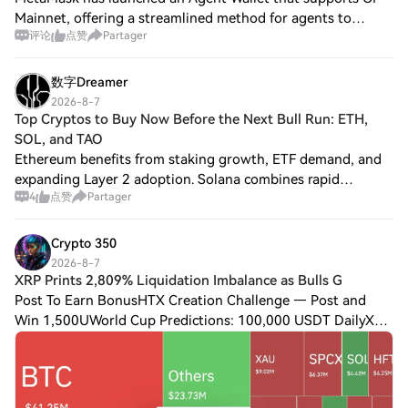
Mainnet, offering a streamlined method for agents to
评论
点赞
Partager
transact on the network. This development is particularly
significant due to its ultra-low m
数字Dreamer
2026-8-7
Top Cryptos to Buy Now Before the Next Bull Run: ETH,
SOL, and TAO
Ethereum benefits from staking growth, ETF demand, and
expanding Layer 2 adoption. Solana combines rapid
4
点赞
Partager
transactions, low fees, and strong ecosystem expansion.
Bittensor gains institutional attention
Crypto 350
2026-8-7
XRP Prints 2,809% Liquidation Imbalance as Bulls G
Post To Earn BonusHTX Creation Challenge — Post and
Win 1,500UWorld Cup Predictions: 100,000 USDT DailyXRP
Prints 2,809% Liquidation Imbalance as Bulls Get Caught
Off Guardstaggering 29:1 leverage wip