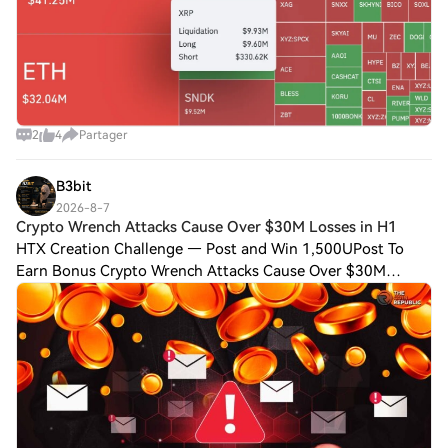
2
4
Partager
B3bit
2026-8-7
Crypto Wrench Attacks Cause Over $30M Losses in H1
HTX Creation Challenge — Post and Win 1,500UPost To
Earn Bonus Crypto Wrench Attacks Cause Over $30M
Losses in H1 as France Tops Key Insights: Crypto attack
losses from wrench attacks exceeded $30 mil