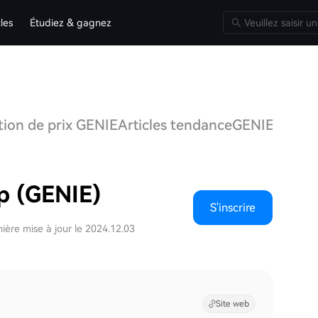
cles
Étudiez & gagnez
tion de prix GENIE
Articles tendance
GENIE Q&A
D
p (GENIE)
S'inscrire
ière mise à jour le 2024.12.03
Site web