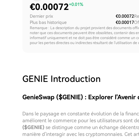
€
0.00072
+0.01%
Dernier prix
€0.00072
Re
Plus bas historique
€0.00017
Of
Remarque : La description du projet provient des documents offici
noter que ces documents peuvent être obsolètes, contenir des erre
informatif uniquement et ne doit pas être considéré comme un c
pour les pertes directes ou indirectes résultant de l'utilisation de
GENIE
Introduction
GenieSwap ($GENIE) : Explorer l'Avenir
Dans le paysage en constante évolution de la finance 
améliorent le commerce pour les utilisateurs sont de
($GENIE)
se distingue comme un échange décentral
manière d'interagir avec les cryptomonnaies. Cet ar