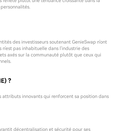
s reflète plutôt une tendance croissante dans la
 personnalités.
ntités des investisseurs soutenant GenieSwap n'ont
n'est pas inhabituelle dans l'industrie des
jets axés sur la communauté plutôt que ceux qui
nnels.
E) ?
 attributs innovants qui renforcent sa position dans
antit décentralisation et sécurité pour ses