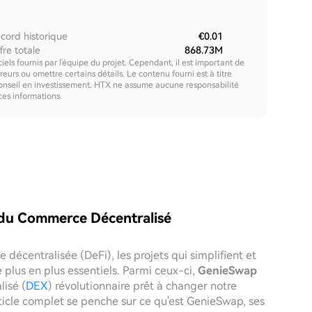
cord historique
€0.01
fre totale
868.73M
els fournis par l'équipe du projet. Cependant, il est important de
urs ou omettre certains détails. Le contenu fourni est à titre
onseil en investissement. HTX ne assume aucune responsabilité
 ces informations.
 du Commerce Décentralisé
décentralisée (DeFi), les projets qui simplifient et
 plus en plus essentiels. Parmi ceux-ci,
GenieSwap
isé (
DEX
) révolutionnaire prêt à changer notre
ticle complet se penche sur ce qu'est GenieSwap, ses