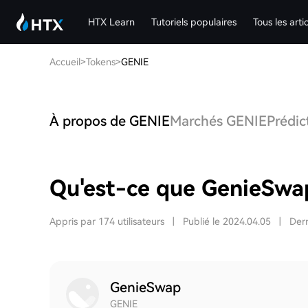
HTX Learn
Tutoriels populaires
Tous les arti
Accueil
>
Tokens
>
GENIE
À propos de GENIE
Marchés GENIE
Prédic
Qu'est-ce que GenieSwa
Appris par 174 utilisateurs
|
Publié le 2024.04.05
|
Dern
GenieSwap
GENIE