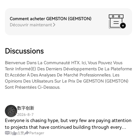
UltraPro Short QQQ (SQQQ) sur le marché
pour trader d'autres cryptos.Étape 4 :
Spot de HTX. Il vous suffit d'accéder à
tradez des VanEck Semiconductor ETF
votre compte, de sélectionner la paire de
(SMH)Tradez facilement VanEck
Comment acheter GEMSTON (GEMSTON)
trading, d'exécuter vos trades et de les
Semiconductor ETF (SMH) sur le marché
Découvrir maintenant
suivre en temps réel. Nous offrons une
Spot de HTX. Il vous suffit d'accéder à
expérience conviviale aux débutants
votre compte, de sélectionner la paire de
comme aux traders chevronnés.
trading, d'exécuter vos trades et de les
suivre en temps réel. Nous offrons une
Discussions
expérience conviviale aux débutants
comme aux traders chevronnés.
Bienvenue Dans La Communauté HTX. Ici, Vous Pouvez Vous
Tenir Informé(e) Des Derniers Développements De La Plateforme
Et Accéder À Des Analyses De Marché Professionnelles. Les
Opinions Des Utilisateurs Sur Le Prix De GEMSTON (GEMSTON)
Sont Présentées Ci-Dessous.
数字创新
2026-8-7
Everyone is chasing hype, but very few are paying attention
to projects that have continued building through every
3
点赞
Partager
market cycle. Decred (DCR) is one of them. While many