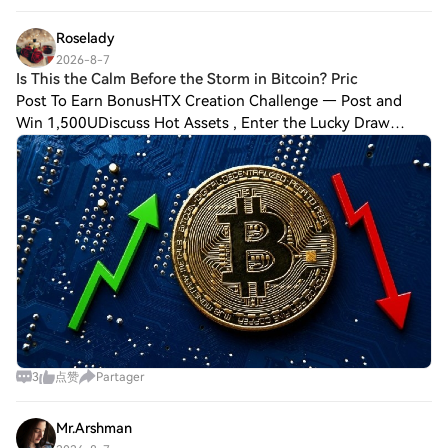
cryptocurrencies focus on short
Roselady
2026-8-7
Is This the Calm Before the Storm in Bitcoin? Pric
Post To Earn BonusHTX Creation Challenge — Post and
Win 1,500UDiscuss Hot Assets , Enter the Lucky Draw
While the recent sideways movement in Bitcoin’s price has
caught the attention of investors, an
3
点赞
Partager
Mr.Arshman