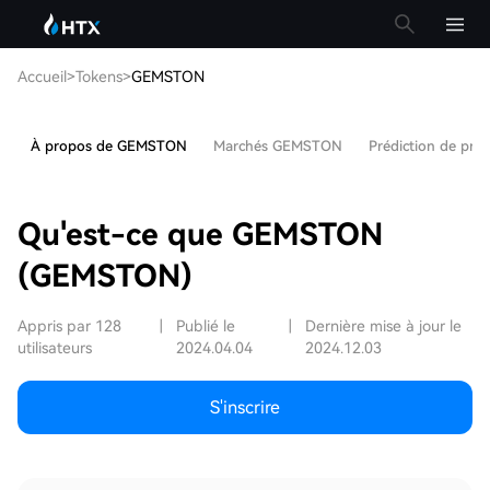
Accueil
>
Tokens
>
GEMSTON
À propos de GEMSTON
Marchés GEMSTON
Prédiction de pr
Qu'est-ce que GEMSTON
(GEMSTON)
Appris par 128
|
Publié le
|
Dernière mise à jour le
utilisateurs
2024.04.04
2024.12.03
S'inscrire