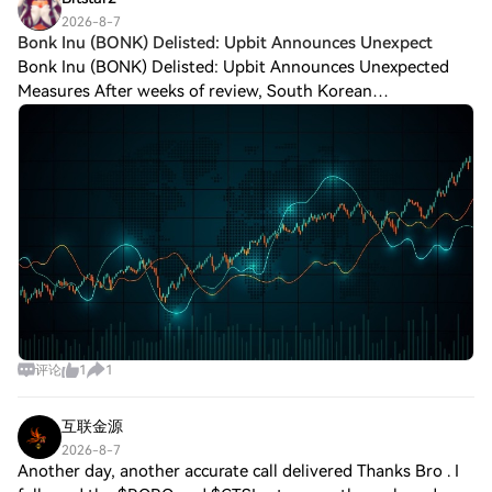
2026-8-7
Bonk Inu (BONK) Delisted: Upbit Announces Unexpect
Bonk Inu (BONK) Delisted: Upbit Announces Unexpected
Measures After weeks of review, South Korean
cryptocurrency exchange Upbit has declared that it will
delist Bonk Inu ($BONK), citing unresolved sec
评论
1
1
互联金源
2026-8-7
Another day, another accurate call delivered Thanks Bro . I