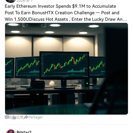
2026-8-7
Early Ethereum Investor Spends $9.1M to Accumulate
Post To Earn BonusHTX Creation Challenge — Post and
Win 1,500UDiscuss Hot Assets , Enter the Lucky Draw An
anonymous wallet identified as an early Ethereum investor
has spent approximately $9.1 millio
2
点赞
Partager
Bitstar2