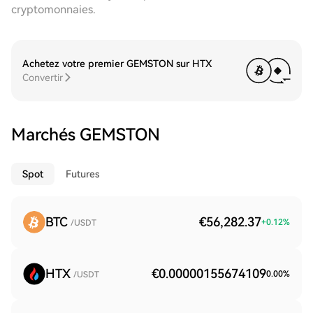
cryptomonnaies.
Achetez votre premier GEMSTON sur HTX
Convertir
Marchés GEMSTON
Spot
Futures
BTC
€56,282.37
+
0.12
%
/USDT
HTX
€0.00000155674109
0.00
%
/USDT