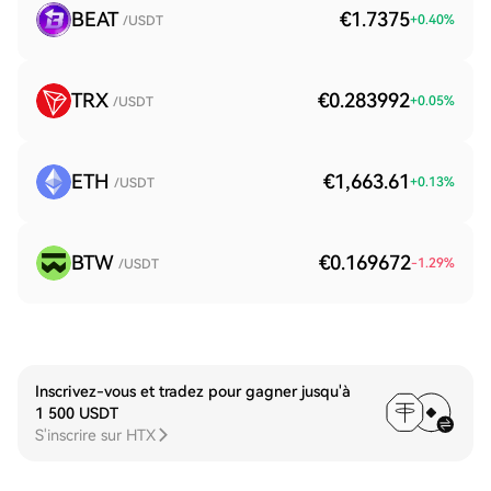
BEAT
€1.7375
+
0.40
%
/USDT
TRX
€0.283992
+
0.05
%
/USDT
ETH
€1,663.61
+
0.13
%
/USDT
BTW
€0.169672
-1.29
%
/USDT
Inscrivez-vous et tradez pour gagner jusqu'à
1 500 USDT
S'inscrire sur HTX