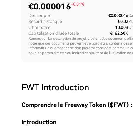
€
0.000016
-0.01%
Dernier prix
€0.000016
Ca
Record historique
€0.02
Pl
Offre totale
10.00B
Of
Capitalisation diluée totale
€162.60K
Remarque : La description du projet provient des documents offici
noter que ces documents peuvent être obsolètes, contenir des erre
informatif uniquement et ne doit pas être considéré comme un c
pour les pertes directes ou indirectes résultant de l'utilisation de
FWT
Introduction
Comprendre le Freeway Token ($FWT) :
Introduction