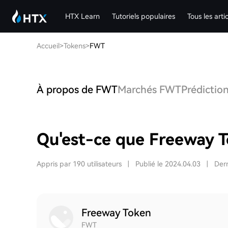
HTX Learn
Tutoriels populaires
Tous les arti
Accueil
>
Tokens
>
FWT
À propos de FWT
Marchés FWT
Prédictio
Qu'est-ce que Freeway 
Appris par 190 utilisateurs
|
Publié le 2024.04.03
|
Dern
Freeway Token
FWT