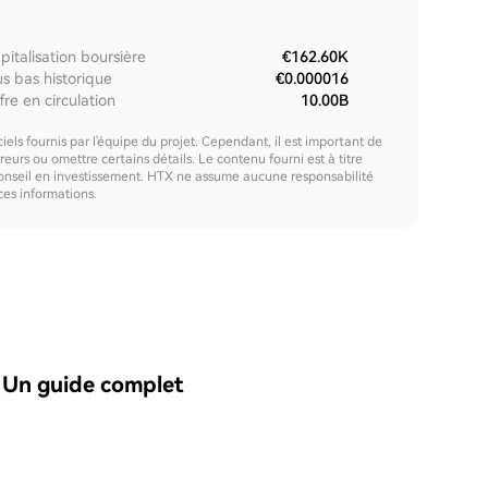
pitalisation boursière
€162.60K
us bas historique
€0.000016
fre en circulation
10.00B
els fournis par l'équipe du projet. Cependant, il est important de
urs ou omettre certains détails. Le contenu fourni est à titre
onseil en investissement. HTX ne assume aucune responsabilité
 ces informations.
 Un guide complet