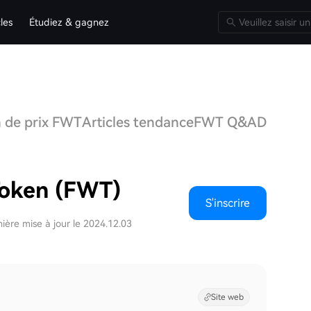
cles
Étudiez & gagnez
n de prix FWT
Articles tendance
FWT Q&A
Discussi
Token (FWT)
S'inscrire
ière mise à jour le 2024.12.03
Site web