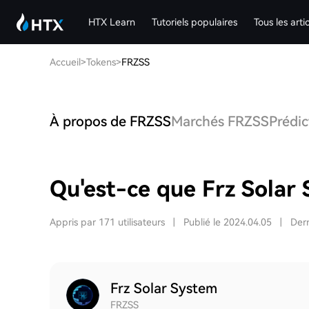
HTX Learn
Tutoriels populaires
Tous les arti
Accueil
>
Tokens
>
FRZSS
À propos de FRZSS
Marchés FRZSS
Prédic
Qu'est-ce que Frz Solar
Appris par 171 utilisateurs
|
Publié le 2024.04.05
|
Dern
Frz Solar System
FRZSS