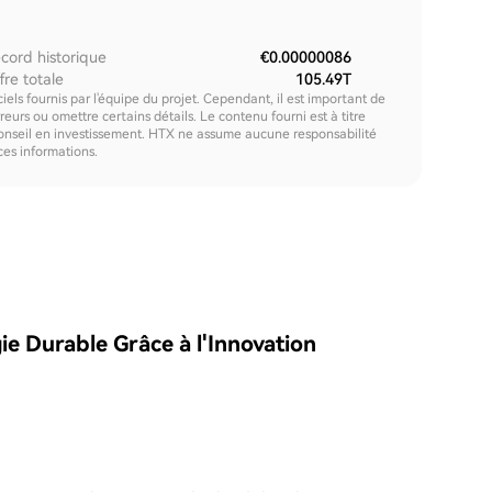
cord historique
€0.00000086
fre totale
105.49T
els fournis par l'équipe du projet. Cependant, il est important de
urs ou omettre certains détails. Le contenu fourni est à titre
onseil en investissement. HTX ne assume aucune responsabilité
 ces informations.
gie Durable Grâce à l'Innovation