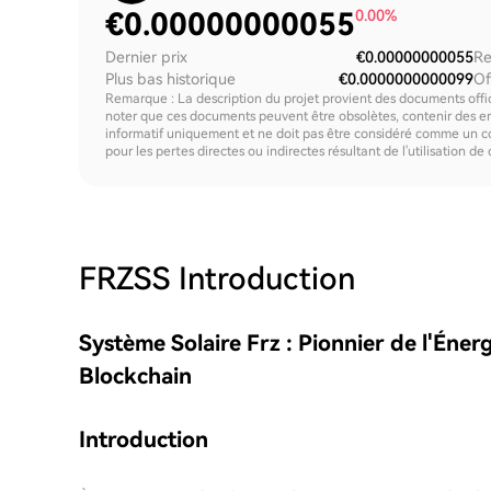
€
0.00000000055
0.00%
Dernier prix
€0.00000000055
Re
Plus bas historique
€0.0000000000099
Of
Remarque : La description du projet provient des documents offici
noter que ces documents peuvent être obsolètes, contenir des erre
informatif uniquement et ne doit pas être considéré comme un c
pour les pertes directes ou indirectes résultant de l'utilisation de
FRZSS
Introduction
Système Solaire Frz : Pionnier de l'Éner
Blockchain
Introduction