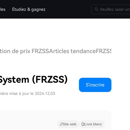
cles
Étudiez & gagnez
tion de prix FRZSS
Articles tendance
FRZSS Q&A
D
 System (FRZSS)
S'inscrire
ière mise à jour le 2024.12.03
Site web
Livre blanc