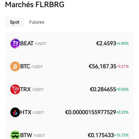
Marchés FLRBRG
Spot
Futures
BEAT
€2.4593
+
4.83
%
/USDT
BTC
€56,187.35
-0.21
%
/USDT
TRX
€0.284655
+
0.04
%
/USDT
HTX
€0.00000155977529
+
0.22
%
/USDT
BTW
€0.175433
+
15.72
%
/USDT