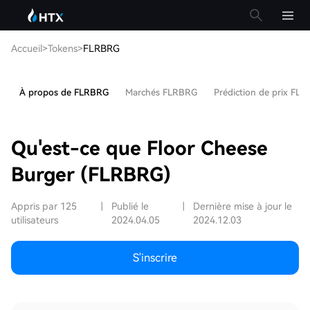
Accueil
>
Tokens
>
FLRBRG
À propos de FLRBRG
Marchés FLRBRG
Prédiction de prix FL
Qu'est-ce que Floor Cheese
Burger (FLRBRG)
Appris par 125
|
Publié le
|
Dernière mise à jour le
utilisateurs
2024.04.05
2024.12.03
S'inscrire