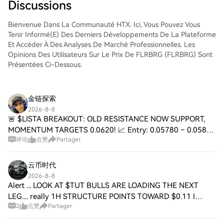
la paire de trading, d'exécuter vos trades
Discussions
et de les suivre en temps réel. Nous offrons
une expérience conviviale aux débutants
Bienvenue Dans La Communauté HTX. Ici, Vous Pouvez Vous
comme aux traders chevronnés.
Tenir Informé(e) Des Derniers Développements De La Plateforme
Et Accéder À Des Analyses De Marché Professionnelles. Les
Opinions Des Utilisateurs Sur Le Prix De FLRBRG (FLRBRG) Sont
Présentées Ci-Dessous.
金链探索
2026-8-8
🚨 $LISTA BREAKOUT: OLD RESISTANCE NOW SUPPORT,
MOMENTUM TARGETS 0.0620! 📈 Entry: 0.05780 – 0.05840
评论
点赞
Partager
⚡ Target 1: 0.05950 🎯 Target 2: 0.06050 🎯 Target 3:
0.06200 🚀 Stop Loss: 0.05680 ⚠️ 🔍 LISTA just recl
云币时代
2026-8-8
Alert ... LOOK AT $TUT BULLS ARE LOADING THE NEXT
LEG.... really 1H STRUCTURE POINTS TOWARD $0.11 I
2
点赞
Partager
HAVE OPENEND CURRENTLY AGAIN LONG TRADE in $TUT
.... Entry: 0.07390 0.08000 SL: 0.05594 TP1: 0.09000