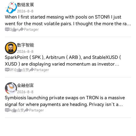
数链发展
2026-8-8
When I first started messing with pools on STONfi I just
went for the most volatile pairs. I thought the more the rate
3
4
Partager
jumps the more swaps happen and the more fees I get. And
yeah fees were dripping
数字智能
2026-8-8
SparkPoint ( SPK ), Arbitrum ( ARB ), and StableXUSD (
XUSD ) are displaying varied momentum as investor
评论
点赞
Partager
sentiment shifts towards layer two scaling solutions and
stablecoins. Arbitrum’s expanding ecos
金融创富
2026-8-8
Symbiosis launching private swaps on TRON is a massive
signal for where payments are heading. Privacy isn`t a
4
点赞
Partager
luxury feature - it`s a baseline requirement if stablecoins
are going to serve as mainstre