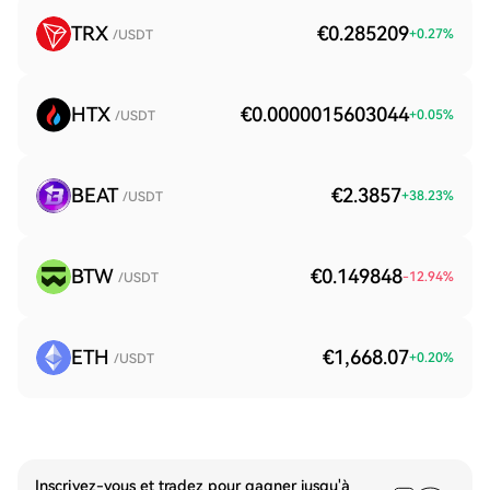
TRX
€0.285209
+
0.27
%
/USDT
HTX
€0.0000015603044
+
0.05
%
/USDT
BEAT
€2.3857
+
38.23
%
/USDT
BTW
€0.149848
-12.94
%
/USDT
ETH
€1,668.07
+
0.20
%
/USDT
Inscrivez-vous et tradez pour gagner jusqu'à