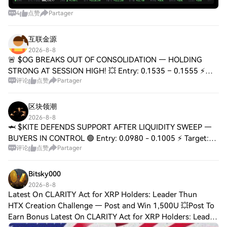
4
点赞
Partager
互联金源
2026-8-8
🚨 $OG BREAKS OUT OF CONSOLIDATION — HOLDING
STRONG AT SESSION HIGH! 💥 Entry: 0.1535 – 0.1555 ⚡
评论
点赞
Partager
Target 1: 0.1600 🎯 Target 2: 0.1650 🎯 Target 3: 0.1720 🚀
Stop Loss: Below 0.1485 ⚠️ 📌 The breakout above
区块领潮
2026-8-8
🦈 $KITE DEFENDS SUPPORT AFTER LIQUIDITY SWEEP —
BUYERS IN CONTROL 🟢 Entry: 0.0980 - 0.1005 ⚡ Target:
评论
点赞
Partager
0.1040 🚀 Target: 0.1070 🎯 Target: 0.1100 💥 Stop Loss:
0.0950 ⚠️ 📊 The 4H demand zone between 0.0980
Bitsky000
2026-8-8
Latest On CLARITY Act for XRP Holders: Leader Thun
HTX Creation Challenge — Post and Win 1,500U 💥Post To
Earn Bonus Latest On CLARITY Act for XRP Holders: Leader