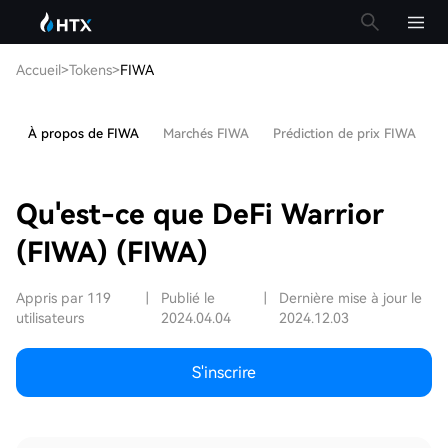
Accueil
>
Tokens
>
FIWA
À propos de FIWA
Marchés FIWA
Prédiction de prix FIWA
A
Qu'est-ce que DeFi Warrior
(FIWA) (FIWA)
Appris par 119
|
Publié le
|
Dernière mise à jour le
utilisateurs
2024.04.04
2024.12.03
S'inscrire