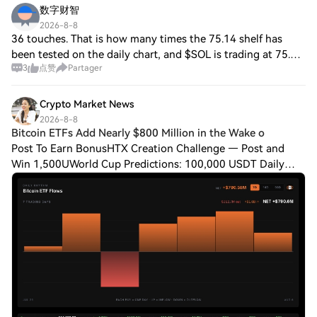
数字财智
2026-8-8
36 touches. That is how many times the 75.14 shelf has
been tested on the daily chart, and $SOL is trading at 75.27
3
点赞
Partager
right now — just above it. The push was real: 15m volume
came in at 1.83x its 20-can
Crypto Market News
2026-8-8
Bitcoin ETFs Add Nearly $800 Million in the Wake o
Post To Earn BonusHTX Creation Challenge — Post and
Win 1,500UWorld Cup Predictions: 100,000 USDT Daily
One of the biggest Bitcoin security stories of the year
unfolded last week as a firmware exploit