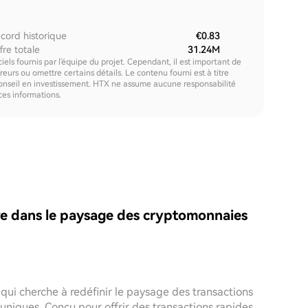
cord historique
€0.83
fre totale
31.24M
els fournis par l'équipe du projet. Cependant, il est important de
urs ou omettre certains détails. Le contenu fourni est à titre
onseil en investissement. HTX ne assume aucune responsabilité
 ces informations.
re dans le paysage des cryptomonnaies
i cherche à redéfinir le paysage des transactions
niques. Conçu pour offrir des transactions rapides,