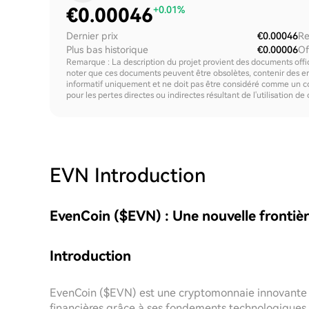
€
0.00046
+0.01%
Dernier prix
€0.00046
Re
Plus bas historique
€0.00006
Of
Remarque : La description du projet provient des documents offici
noter que ces documents peuvent être obsolètes, contenir des erre
informatif uniquement et ne doit pas être considéré comme un c
pour les pertes directes ou indirectes résultant de l'utilisation de
EVN
Introduction
EvenCoin ($EVN) : Une nouvelle frontiè
Introduction
EvenCoin ($EVN) est une cryptomonnaie innovante qu
financières grâce à ses fondements technologiques u