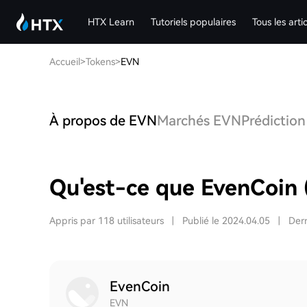
HTX Learn
Tutoriels populaires
Tous les arti
Accueil
>
Tokens
>
EVN
À propos de EVN
Marchés EVN
Prédiction
Qu'est-ce que EvenCoin
Appris par 118 utilisateurs
|
Publié le 2024.04.05
|
Dern
EvenCoin
EVN