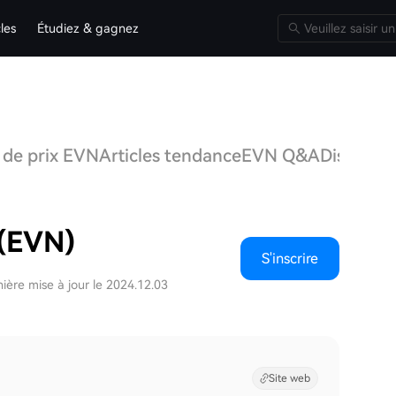
cles
Étudiez & gagnez
 de prix EVN
Articles tendance
EVN Q&A
Discussi
 (EVN)
S'inscrire
ière mise à jour le 2024.12.03
Site web