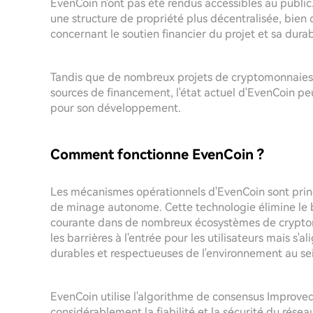
EvenCoin n'ont pas été rendus accessibles au public
une structure de propriété plus décentralisée, bie
concernant le soutien financier du projet et sa durab
Tandis que de nombreux projets de cryptomonnaies réu
sources de financement, l'état actuel d'EvenCoin peu
pour son développement.
Comment fonctionne EvenCoin ?
Les mécanismes opérationnels d'EvenCoin sont princ
de minage autonome. Cette technologie élimine le 
courante dans de nombreux écosystèmes de cryptom
les barrières à l'entrée pour les utilisateurs mais s'
durables et respectueuses de l'environnement au sein
EvenCoin utilise l'algorithme de consensus Improved
considérablement la fiabilité et la sécurité du rése