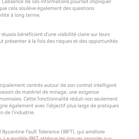
. L'absence de ces informations pourrait impliquer
n que cela soulève également des questions
ilité à long terme.
ssis bénéficient d'une visibilité claire sur leurs
t présenter à la fois des risques et des opportunités
ipalement centrés autour de son contrat intelligent
besoin de matériel de minage, une exigence
onnaies. Cette fonctionnalité réduit non seulement
aligne également avec l'objectif plus large de pratiques
 de l'industrie.
 Byzantine Fault Tolerance (IBFT), qui améliore
au. Le modèle IBFT atténue les risques associés aux