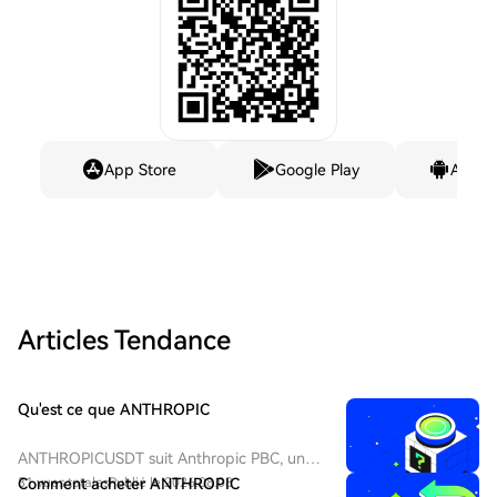
App Store
Google Play
Andro
Articles Tendance
Qu'est ce que ANTHROPIC
ANTHROPICUSDT suit Anthropic PBC, une
entreprise de recherche et de sécurité en
31 vues totales
Comment acheter ANTHROPIC
Publié le 2026.08.08