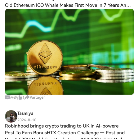
Old Ethereum ICO Whale Makes First Move in 7 Years An
Ethereum whale with a history dating back to the 2015
initial coin offering (ICO) has abruptly
评论
1
Partager
Tasmiya
2026-8-10
Robinhood brings crypto trading to UK in AI-powere
Post To Earn BonusHTX Creation Challenge — Post and