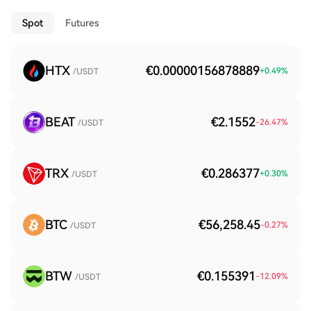
Spot
Futures
HTX
€0.00000156878889
+
0.49
%
/USDT
BEAT
€2.1552
-26.47
%
/USDT
TRX
€0.286377
+
0.30
%
/USDT
BTC
€56,258.45
-0.27
%
/USDT
BTW
€0.155391
-12.09
%
/USDT