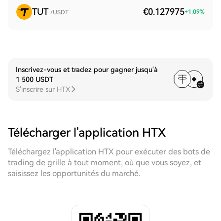
TUT
€0.127975
+
1.09
%
/USDT
Inscrivez-vous et tradez pour gagner jusqu'à
1 500 USDT
S'inscrire sur HTX
Télécharger l'application HTX
Téléchargez l'application HTX pour exécuter des bots de
trading de grille à tout moment, où que vous soyez, et
saisissez les opportunités du marché.