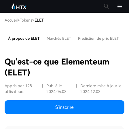
Accueil
>
Tokens
>
ELET
À propos de ELET
Marchés ELET
Prédiction de prix ELET
A
Qu'est-ce que Elementeum
(ELET)
Appris par 128
|
Publié le
|
Dernière mise à jour le
utilisateurs
2024.04.03
2024.12.03
S'inscrire