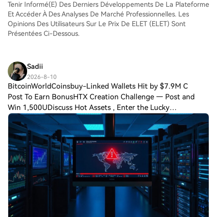
Tenir Informé(e) Des Derniers Développements De La Plateforme
Et Accéder À Des Analyses De Marché Professionnelles. Les
Opinions Des Utilisateurs Sur Le Prix De ELET (ELET) Sont
Présentées Ci-Dessous.
Sadii
2026-8-10
BitcoinWorldCoinsbuy-Linked Wallets Hit by $7.9M C
Post To Earn BonusHTX Creation Challenge — Post and
Win 1,500UDiscuss Hot Assets , Enter the Lucky
DrawBitcoinWorldCoinsbuy-Linked Wallets Hit by $7.9M
Crypto Theft, On-Chain Data Shows Blockchain sec