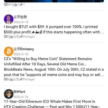
评论
1
1
云币创势
2026-8-10
I bought $TUT with $59. It pumped over 700%. I printed
$500 plus profit.🔥🐳💰 If this starts happening often with
3
点赞
Partager
$OG memes, it's a sign something Huge is brooding in the
market. For the first time, the
云币Emissary
2026-8-10
CZ's "Willing to Buy Meme Coin" Statement Remains
Unfulfilled After 10 Days, Several Old Meme Coi...
BlockBeats News, August 10th. On July 30th, CZ stated in a
post that he "supports all meme coins and may buy or sell
4
点赞
Partager
one or two meme coins in the next few weeks to test some
new things." As of today,
BitMart
2026-8-10
11-Year-Old Ethereum ICO Whale Makes First Move in
HTX Creation Challenge — Post and Win 1,500U11-Year-