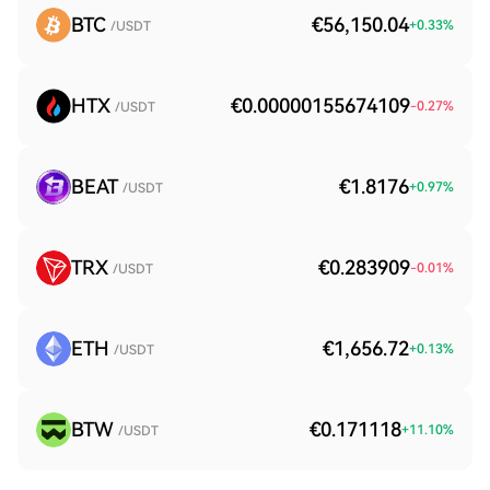
BTC
€56,150.04
+
0.33
%
/USDT
HTX
€0.00000155674109
-0.27
%
/USDT
BEAT
€1.8176
+
0.97
%
/USDT
TRX
€0.283909
-0.01
%
/USDT
ETH
€1,656.72
+
0.13
%
/USDT
BTW
€0.171118
+
11.10
%
/USDT