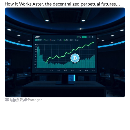
How It Works.Aster, the decentralized perpetual futures
exchange, has reported an annual percentage yield (APY) of
up to 15.30% for its yield-gener
1
点赞
Partager