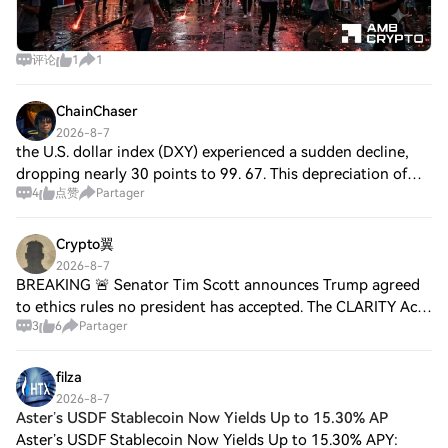
评论
1
1
ChainChaser
2026-8-7
the U.S. dollar index (DXY) experienced a sudden decline,
dropping nearly 30 points to 99. 67. This depreciation of
4
点赞
Partager
the dollar has traditionally led to a spike in gold prices,
which rose by approximat
Crypto翼
2026-8-7
BREAKING 🚨 Senator Tim Scott announces Trump agreed
to ethics rules no president has accepted. The CLARITY Act
3
6
Partager
has gained more votes, with Trump's unprecedented
acceptance 📊. Stay tuned for updates ⚡.
filza
2026-8-7
Aster’s USDF Stablecoin Now Yields Up to 15.30% AP
Aster’s USDF Stablecoin Now Yields Up to 15.30% APY: