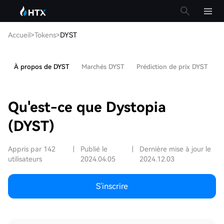
Accueil
>
Tokens
>
DYST
À propos de DYST
Marchés DYST
Prédiction de prix DYST
A
Qu'est-ce que Dystopia
(DYST)
Appris par 142
|
Publié le
|
Dernière mise à jour le
utilisateurs
2024.04.05
2024.12.03
S'inscrire