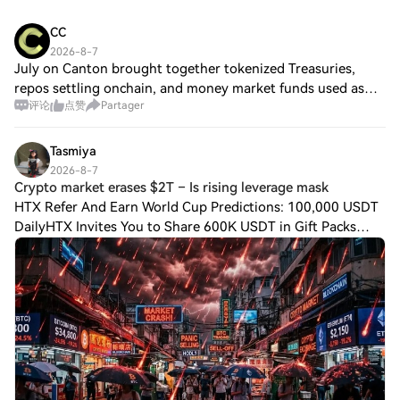
CC
2026-8-7
July on Canton brought together tokenized Treasuries,
repos settling onchain, and money market funds used as
评论
点赞
Partager
collateral, alongside new investments. The network now
counts hundreds of participants and
Tasmiya
2026-8-7
Crypto market erases $2T – Is rising leverage mask
HTX Refer And Earn World Cup Predictions: 100,000 USDT
DailyHTX Invites You to Share 600K USDT in Gift Packs
Crypto market erases $2T – Is rising leverage masking weak
demand? Crypto’s market capitali