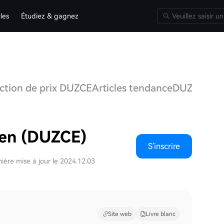
cles
Étudiez & gagnez
iction de prix DUZCE
Articles tendance
DUZCE Q&
ken (DUZCE)
S'inscrire
ière mise à jour le 2024.12.03
Site web
Livre blanc