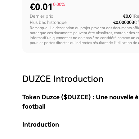
€
0.01
0.00%
Dernier prix
€0.01
Re
Plus bas historique
€0.000003
Of
Remarque : La description du projet provient des documents offici
noter que ces documents peuvent être obsolètes, contenir des erre
informatif uniquement et ne doit pas être considéré comme un c
pour les pertes directes ou indirectes résultant de l'utilisation de
DUZCE
Introduction
Token Duzce ($DUZCE) : Une nouvelle è
football
Introduction