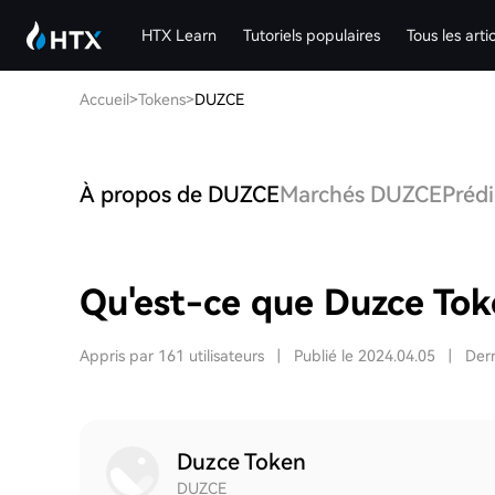
HTX Learn
Tutoriels populaires
Tous les arti
Accueil
>
Tokens
>
DUZCE
À propos de DUZCE
Marchés DUZCE
Préd
Qu'est-ce que Duzce To
Appris par 161 utilisateurs
|
Publié le 2024.04.05
|
Dern
Duzce Token
DUZCE