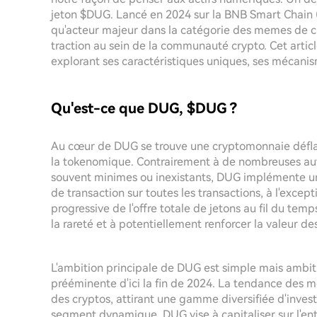
jeton $DUG. Lancé en 2024 sur la BNB Smart Chain (
qu'acteur majeur dans la catégorie des memes de c
traction au sein de la communauté crypto. Cet arti
explorant ses caractéristiques uniques, ses mécanisme
Qu'est-ce que DUG, $DUG ?
Au cœur de DUG se trouve une cryptomonnaie déflat
la tokenomique. Contrairement à de nombreuses autr
souvent minimes ou inexistants, DUG implémente une s
de transaction sur toutes les transactions, à l'excep
progressive de l'offre totale de jetons au fil du tem
la rareté et à potentiellement renforcer la valeur
L'ambition principale de DUG est simple mais ambi
prééminente d'ici la fin de 2024. La tendance des 
des cryptos, attirant une gamme diversifiée d'investi
segment dynamique, DUG vise à capitaliser sur l'ent