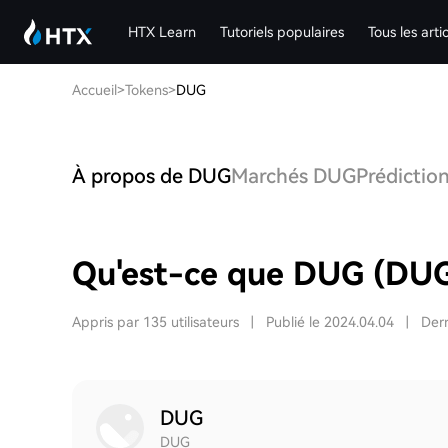
HTX Learn
Tutoriels populaires
Tous les arti
Accueil
>
Tokens
>
DUG
À propos de DUG
Marchés DUG
Prédictio
Qu'est-ce que DUG (DU
Appris par 135 utilisateurs
|
Publié le 2024.04.04
|
Dern
DUG
DUG