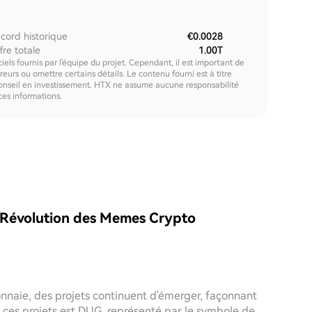
cord historique
€0.0028
fre totale
1.00T
els fournis par l'équipe du projet. Cependant, il est important de
urs ou omettre certains détails. Le contenu fourni est à titre
onseil en investissement. HTX ne assume aucune responsabilité
 ces informations.
 Révolution des Memes Crypto
nnaie, des projets continuent d'émerger, façonnant
 ces projets est DUG, représenté par le symbole de