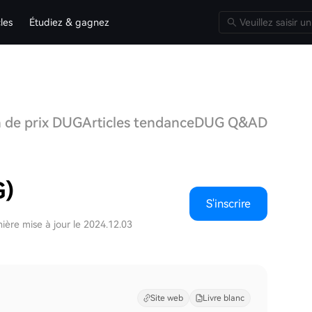
cles
Étudiez & gagnez
n de prix DUG
Articles tendance
DUG Q&A
Discussi
G)
S'inscrire
ière mise à jour le 2024.12.03
Site web
Livre blanc