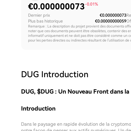
€
0.000000073
-0.01%
Dernier prix
€0.000000073
Re
Plus bas historique
€0.00000000059
Of
Remarque : La description du projet provient des documents offici
noter que ces documents peuvent être obsolètes, contenir des erre
informatif uniquement et ne doit pas être considéré comme un c
pour les pertes directes ou indirectes résultant de l'utilisation de
DUG
Introduction
DUG, $DUG : Un Nouveau Front dans la
Introduction
Dans le paysage en rapide évolution de la cryptomo
notre façon de penser aux actifs numériques. Un de