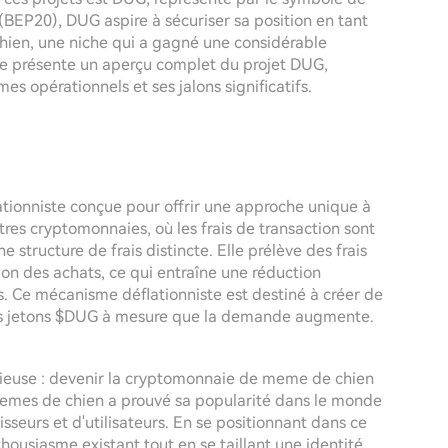
BEP20), DUG aspire à sécuriser sa position en tant
hien, une niche qui a gagné une considérable
cle présente un aperçu complet du projet DUG,
s opérationnels et ses jalons significatifs.
ionniste conçue pour offrir une approche unique à
es cryptomonnaies, où les frais de transaction sont
tructure de frais distincte. Elle prélève des frais
tion des achats, ce qui entraîne une réduction
ps. Ce mécanisme déflationniste est destiné à créer de
 des jetons $DUG à mesure que la demande augmente.
tieuse : devenir la cryptomonnaie de meme de chien
memes de chien a prouvé sa popularité dans le monde
sseurs et d'utilisateurs. En se positionnant dans ce
housiasme existant tout en se taillant une identité