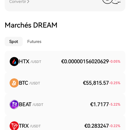
Convertir
Marchés DREAM
Spot
Futures
HTX
€0.00000156020629
-0.05
%
/USDT
BTC
€55,815.57
-0.25
%
/USDT
BEAT
€1.7177
-5.22
%
/USDT
TRX
€0.283247
-0.22
%
/USDT