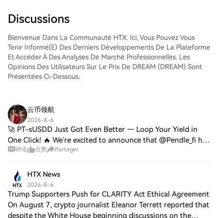
la paire de trading, d'exécuter vos trades
et de les suivre en temps réel. Nous offrons
Discussions
une expérience conviviale aux débutants
comme aux traders chevronnés.
Bienvenue Dans La Communauté HTX. Ici, Vous Pouvez Vous
Tenir Informé(e) Des Derniers Développements De La Plateforme
Et Accéder À Des Analyses De Marché Professionnelles. Les
Opinions Des Utilisateurs Sur Le Prix De DREAM (DREAM) Sont
Présentées Ci-Dessous.
云币领航
2026-8-6
🚀 PT-sUSDD Just Got Even Better — Loop Your Yield in
One Click! 🔥 We’re excited to announce that @Pendle_fi has
评论
点赞
Partager
integrated PT-sUSDD into its PT Looping module, powered
by @Morpho looping strategies!🚀
HTX News
2026-8-6
Trump Supporters Push for CLARITY Act Ethical Agreement
On August 7, crypto journalist Eleanor Terrett reported that
despite the White House beginning discussions on the