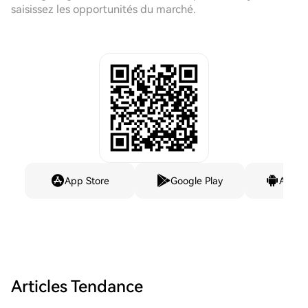
saisissez les opportunités du marché.
App Store
Google Play
Andro
Articles Tendance