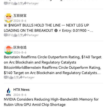
评论
点赞
Partager
bipartisan ethical agreement counter-proposal put forth by
Tillis-Gallego, those invol
互联财富
2026-8-6
🚨 $NIGHT BULLS HOLD THE LINE — NEXT LEG UP
LOADING ON THE BREAKOUT 🟢 ⚡ Entry: 0.01900 –
评论
点赞
Partager
0.01910 ⚡ Target: 0.01930 / 0.01950 / 0.01980 🚀 Stop
Loss: 0.01840 ⚠️ Support held like a magnet — every dip int
区块创造
2026-8-6
Bernstein Reaffirms Circle Outperform Rating, $140 Target
on Arc Blockchain and Regulatory Catalysts
BitcoinWorldBernstein Reaffirms Circle Outperform Rating,
$140 Target on Arc Blockchain and Regulatory Catalysts
5
点赞
Partager
Bernstein has maintained its outperform rating and $140
price target on Circle (CRCL),
HTX News
2026-8-6
NVIDIA Considers Reducing High-Bandwidth Memory for
Rubin Ultra GPU Amid Chip Shortage