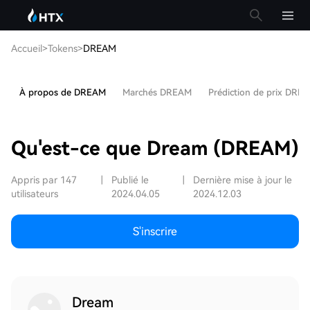
Accueil
>
Tokens
>
DREAM
À propos de DREAM
Marchés DREAM
Prédiction de prix DRE
Qu'est-ce que Dream (DREAM)
Appris par 147
|
Publié le
|
Dernière mise à jour le
utilisateurs
2024.04.05
2024.12.03
S'inscrire
Dream