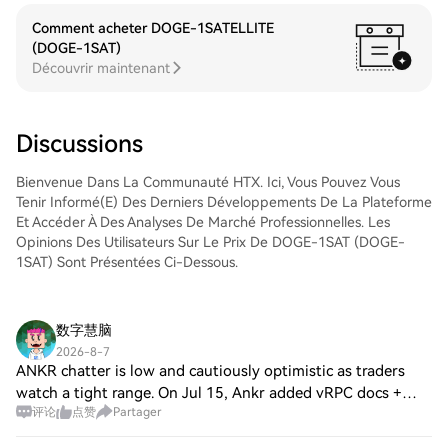
votre compte, de sélectionner la paire de
(SMH)Tradez facilement VanEck
trading, d'exécuter vos trades et de les
Semiconductor ETF (SMH) sur le marché
Comment acheter DOGE-1SATELLITE
suivre en temps réel. Nous offrons une
Spot de HTX. Il vous suffit d'accéder à
(DOGE-1SAT)
expérience conviviale aux débutants
votre compte, de sélectionner la paire de
Découvrir maintenant
comme aux traders chevronnés.
trading, d'exécuter vos trades et de les
suivre en temps réel. Nous offrons une
expérience conviviale aux débutants
Discussions
comme aux traders chevronnés.
Bienvenue Dans La Communauté HTX. Ici, Vous Pouvez Vous
Tenir Informé(e) Des Derniers Développements De La Plateforme
Et Accéder À Des Analyses De Marché Professionnelles. Les
Opinions Des Utilisateurs Sur Le Prix De DOGE-1SAT (DOGE-
1SAT) Sont Présentées Ci-Dessous.
数字慧脑
2026-8-7
ANKR chatter is low and cautiously optimistic as traders
watch a tight range. On Jul 15, Ankr added vRPC docs +
评论
点赞
Partager
launched a Trust Wallet case study. On Aug 2, Ankr Public
RPC went live on XRP Ledger, b