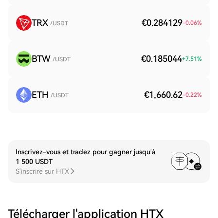
TRX
€0.284129
-0.06
%
/USDT
BTW
€0.185044
+
7.51
%
/USDT
ETH
€1,660.62
-0.22
%
/USDT
Inscrivez-vous et tradez pour gagner jusqu'à
1 500 USDT
S'inscrire sur HTX
Télécharger l'application HTX