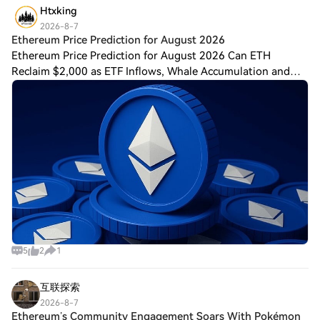
Htxking
2026-8-7
Ethereum Price Prediction for August 2026
Ethereum Price Prediction for August 2026 Can ETH
Reclaim $2,000 as ETF Inflows, Whale Accumulation and
Key Technical Levels Shape the Next Major Move? Ethereum
(ETH) trades below the major technical
5
2
1
互联探索
2026-8-7
Ethereum’s Community Engagement Soars With Pokémon