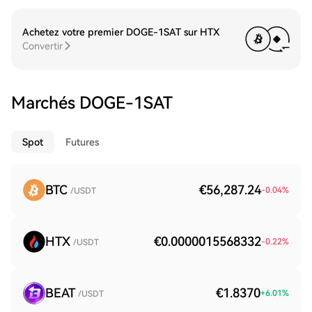
Achetez votre premier DOGE-1SAT sur HTX
Convertir
Marchés DOGE-1SAT
Spot
Futures
BTC
€56,287.24
-0.04
%
/USDT
HTX
€0.0000015568332
-0.22
%
/USDT
BEAT
€1.8370
+
6.01
%
/USDT