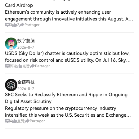
Card Airdrop
Ethereum’s community is actively enhancing user
engagement through innovative initiatives this August. A
3
2
Partager
significant Pokémon card airdrop is capturing the interest
of both Ethereum and Solana communit
数字慧脑
2026-8-7
USDS (Sky Dollar) chatter is cautiously optimistic but low,
focused on risk control and sUSDS utility. On Jul 16, Sky
评论
点赞
Partager
governance ran its Monthly Settlement spell; on Aug 6, Sky
detailed USDS/sUSDS vau
金链科技
2026-8-7
SEC Seeks to Reclassify Ethereum and Ripple in Ongoing
Digital Asset Scrutiny
Regulatory pressure on the cryptocurrency industry
intensified this week as the U.S. Securities and Exchange
4
点赞
Partager
Commission reportedly advanced discussions regarding the
oversight framework for leading di