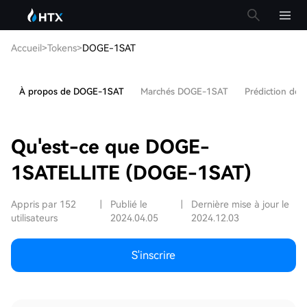
Accueil
>
Tokens
>
DOGE-1SAT
À propos de DOGE-1SAT
Marchés DOGE-1SAT
Prédiction de
Qu'est-ce que DOGE-
1SATELLITE (DOGE-1SAT)
Appris par 152
|
Publié le
|
Dernière mise à jour le
utilisateurs
2024.04.05
2024.12.03
S'inscrire