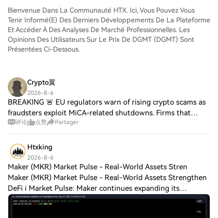
comme aux traders chevronnés.
Bienvenue Dans La Communauté HTX. Ici, Vous Pouvez Vous
Tenir Informé(e) Des Derniers Développements De La Plateforme
Et Accéder À Des Analyses De Marché Professionnelles. Les
Opinions Des Utilisateurs Sur Le Prix De DGMT (DGMT) Sont
Présentées Ci-Dessous.
Crypto翼
2026-8-6
BREAKING 🚨 EU regulators warn of rising crypto scams as
fraudsters exploit MiCA-related shutdowns. Firms that
评论
点赞
Partager
missed the July 1 licensing deadline create an opening for
criminals 📊 Stay tuned for upda
Htxking
2026-8-6
Maker (MKR) Market Pulse - Real-World Assets Stren
Maker (MKR) Market Pulse - Real-World Assets Strengthen
DeFi i Market Pulse: Maker continues expanding its
exposure to Real World Assets (RWAs), with a growing
share of collateral backed by tokenized