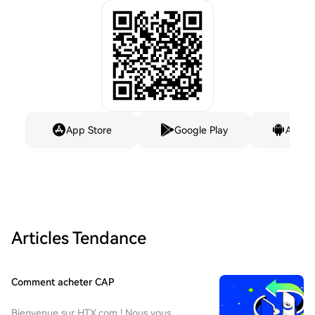
App Store
Google Play
Andro
Articles Tendance
Comment acheter CAP
Bienvenue sur HTX.com ! Nous vous