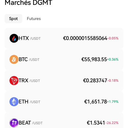
Marchés DGMT
Spot
Futures
HTX
€0.0000015585064
-0.05
%
/USDT
BTC
€55,983.55
+
0.36
%
/USDT
TRX
€0.283747
-0.18
%
/USDT
ETH
€1,651.78
+
1.79
%
/USDT
BEAT
€1.5341
-26.22
%
/USDT