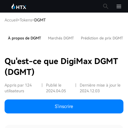
Accueil
>
Tokens
>
DGMT
À propos de DGMT
Marchés DGMT
Prédiction de prix DGMT
Qu'est-ce que DigiMax DGMT
(DGMT)
Appris par 124
|
Publié le
|
Dernière mise à jour le
utilisateurs
2024.04.05
2024.12.03
S'inscrire