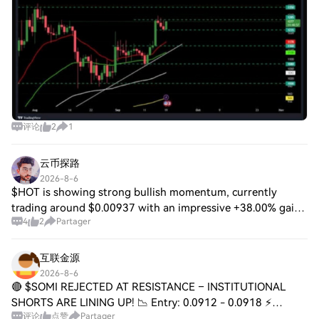
评论
2
1
云币探路
2026-8-6
$HOT is showing strong bullish momentum, currently
trading around $0.00937 with an impressive +38.00% gain
4
2
Partager
in the last 24 hours. The price reached a daily high of
$0.00973 after bouncing from a low of
互联金源
2026-8-6
🔴 $SOMI REJECTED AT RESISTANCE – INSTITUTIONAL
SHORTS ARE LINING UP! 📉 Entry: 0.0912 - 0.0918 ⚡
评论
点赞
Partager
Target: 0.0898 / 0.0885 / 0.0870 🎯 Stop Loss: 0.0932 ⚠️ 📉