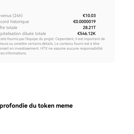
venus (24h)
€10.03
cord historique
€0.0000019
fre totale
28.21T
pitalisation diluée totale
€546.12K
els fournis par l'équipe du projet. Cependant, il est important de
urs ou omettre certains détails. Le contenu fourni est à titre
onseil en investissement. HTX ne assume aucune responsabilité
 ces informations.
pprofondie du token meme