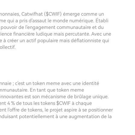
tomonnaies, Catwifhat ($CWIF) émerge comme un
eme qui a pris d'assaut le monde numérique. Établi
le pouvoir de l'engagement communautaire et du
érience financière ludique mais percutante. Avec une
 à créer un actif populaire mais déflationniste qui
llectif.
naie ; c'est un token meme avec une identité
communautaire. En tant que token meme
us innovantes est son mécanisme de brûlage unique.
ent 4 % de tous les tokens $CWIF à chaque
t l'offre de tokens, le projet aspire à se positionner
onduisant potentiellement à une augmentation de la