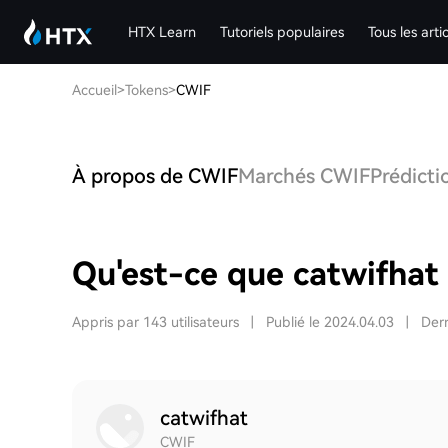
HTX Learn
Tutoriels populaires
Tous les arti
Accueil
>
Tokens
>
CWIF
À propos de CWIF
Marchés CWIF
Prédicti
Qu'est-ce que catwifhat
Appris par 143 utilisateurs
|
Publié le 2024.04.03
|
Dern
catwifhat
CWIF