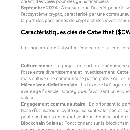
créant des voies pour des gains financiers.
Septembre 2024
: À mesure que l'intérêt pour Catwif
l'écosystème crypto, caractérisé par une communaut
la part des passionnés de crypto et des investisseur
Caractéristiques clés de Catwifhat ($C
La singularité de Catwifhat émane de plusieurs cara
Culture meme
: Le projet tire parti du phénomène c
fossé entre divertissement et investissement. Cette
mais cultive une communauté participative où les in
Mécanisme déflationniste
: La taxe de brûlage de 
avantage financier stratégique, favorisant un envi
valeur.
Engagement communautaire
: En priorisant la pa
base d'utilisateurs loyale qui se sent valorisée et 
peut conduire à un intérêt soutenu, bénéficiant en f
Blockchain Solana
: Fonctionnant sur la blockchain S
nécessaires pour un token contemporain, permettant 