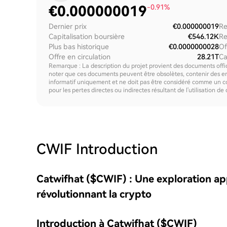
€
0.000000019
-0.91%
Dernier prix
€0.000000019
Re
Capitalisation boursière
€546.12K
Re
Plus bas historique
€0.0000000028
Of
Offre en circulation
28.21T
Ca
Remarque : La description du projet provient des documents offici
noter que ces documents peuvent être obsolètes, contenir des erre
informatif uniquement et ne doit pas être considéré comme un c
pour les pertes directes ou indirectes résultant de l'utilisation de
CWIF
Introduction
Catwifhat ($CWIF) : Une exploration a
révolutionnant la crypto
Introduction à Catwifhat ($CWIF)