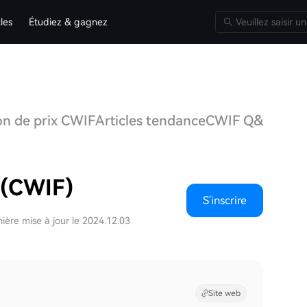
cles
Étudiez & gagnez
on de prix CWIF
Articles tendance
CWIF Q&A
Discu
 (CWIF)
S'inscrire
ière mise à jour le 2024.12.03
Site web