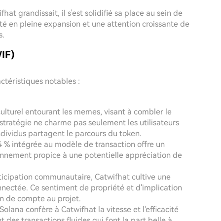
hat grandissait, il s'est solidifié sa place au sein de
é en pleine expansion et une attention croissante de
s.
WIF)
ctéristiques notables :
ulturel entourant les memes, visant à combler le
 stratégie ne charme pas seulement les utilisateurs
dividus partagent le parcours du token.
4 % intégrée au modèle de transaction offre un
ronnement propice à une potentielle appréciation de
rticipation communautaire, Catwifhat cultive une
connectée. Ce sentiment de propriété et d'implication
in de compte au projet.
olana confère à Catwifhat la vitesse et l'efficacité
des transactions fluides qui font la part belle à