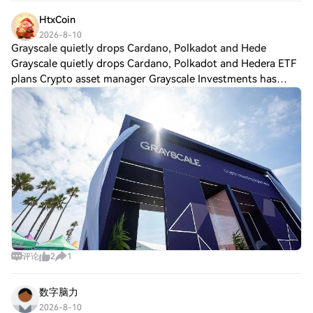
HOME followed closely, showing solid marke
HtxCoin
2026-8-10
Grayscale quietly drops Cardano, Polkadot and Hede
Grayscale quietly drops Cardano, Polkadot and Hedera ETF
plans Crypto asset manager Grayscale Investments has
dropped plans for exchange-traded funds tied to Cardano’s
$ADA, Polkadot’s $DOT and Hedera
评论
2
1
数字脑力
2026-8-10