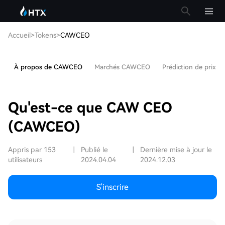
Accueil
>
Tokens
>
CAWCEO
À propos de CAWCEO
Marchés CAWCEO
Prédiction de prix
Qu'est-ce que CAW CEO
(CAWCEO)
Appris par 153
|
Publié le
|
Dernière mise à jour le
utilisateurs
2024.04.04
2024.12.03
S'inscrire