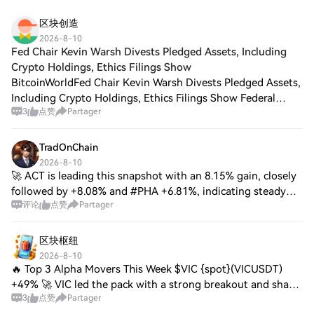
区块创造
2026-8-10
Fed Chair Kevin Warsh Divests Pledged Assets, Including
Crypto Holdings, Ethics Filings Show
BitcoinWorldFed Chair Kevin Warsh Divests Pledged Assets,
Including Crypto Holdings, Ethics Filings Show Federal
3
点赞
Partager
Reserve Chair Kevin Warsh has completed the sale of all
financial assets he previously
TradOnChain
2026-8-10
🚀 ACT is leading this snapshot with an 8.15% gain, closely
followed by +8.08% and #PHA +6.81%, indicating steady
评论
点赞
Partager
buying interest across all three assets. If momentum
continues and buyers push through
区块枢纽
2026-8-10
🔥 Top 3 Alpha Movers This Week $VIC {spot}(VICUSDT)
+49% 🚀 VIC led the pack with a strong breakout and sharp
3
点赞
Partager
buying momentum. $HOME {future}(HOMEUSDT) +37% 📈