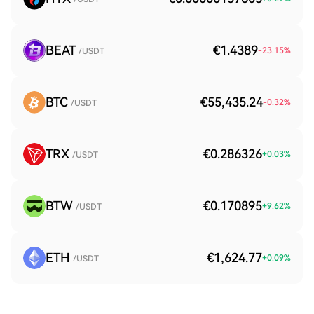
BEAT
€1.4389
-23.15
%
/USDT
BTC
€55,435.24
-0.32
%
/USDT
TRX
€0.286326
+
0.03
%
/USDT
BTW
€0.170895
+
9.62
%
/USDT
ETH
€1,624.77
+
0.09
%
/USDT