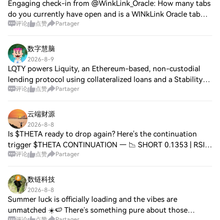
Engaging check-in from @WinkLink_Oracle: How many tabs
do you currently have open and is a WINkLink Oracle tab
评论
点赞
Partager
among them? This playful prompt highlights the growing
everyday relevance of TRON’s premi
数字慧脑
2026-8-9
LQTY powers Liquity, an Ethereum-based, non-custodial
lending protocol using collateralized loans and a Stability
评论
点赞
Partager
Pool to backstop liquidations. With no verified project news
from Jul 8–Aug 8, discuss
云端财源
2026-8-8
Is $THETA ready to drop again? Here's the continuation
trigger $THETA CONTINUATION — 📉 SHORT 0.1353 | RSI
评论
点赞
Partager
59 | Volume $1.89M EMA20: $0.1341 | EMA50: $0.1338 ⚠️
Above EMA50 📉 Entry: 0.1346 – 0.1360 🛑 S
数链科技
2026-8-8
Summer luck is officially loading and the vibes are
unmatched ☀️🍉 There’s something pure about those
评论
点赞
Partager