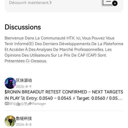
Découvrir maintenant
Discussions
Bienvenue Dans La Communauté HTX. Ici, Vous Pouvez Vous
Tenir Informé(e) Des Derniers Développements De La Plateforme
Et Accéder À Des Analyses De Marché Professionnelles. Les
Opinions Des Utilisateurs Sur Le Prix De CAP (CAP) Sont
Présentées Ci-Dessous.
区块源动
2026-8-9
$RONIN BREAKOUT RETEST CONFIRMED – NEXT TARGETS
IN PLAY 🚀 Entry: 0.0540 – 0.0545 ⚡ Target: 0.0560 / 0.0580
评论
点赞
Partager
/ 0.0600 🚀 Stop Loss: 0.0528 ⚠️ 📊 The 0.0533–0.0536
resistance zone flipped into a demand she
数链科技
2026-8-8