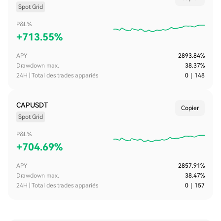
Spot Grid
P&L%
+
713.55%
APY
2893.84%
Drawdown max.
38.37%
24H | Total des trades appariés
0
｜
148
CAPUSDT
Copier
Spot Grid
P&L%
+
704.69%
APY
2857.91%
Drawdown max.
38.47%
24H | Total des trades appariés
0
｜
157