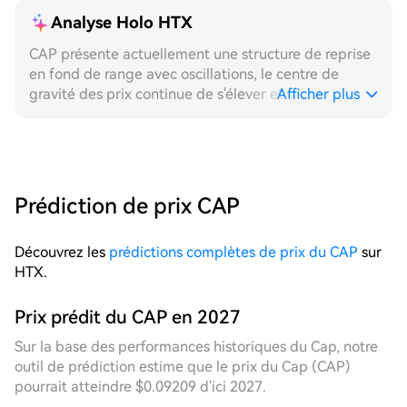
Analyse Holo HTX
CAP présente actuellement une structure de reprise
en fond de range avec oscillations, le centre de
gravité des prix continue de s'élever et la zone de
Afficher plus
fluctuation se resserre nettement, offrant un
environnement idéal pour la stratégie de grille. Sur
l'échelle 24H, après avoir formé un plancher à des
niveaux bas, le prix intraday a entamé une hausse
progressive, avec une amplitude globale
Prédiction de prix CAP
significativement élargie, une densité élevée de
déclenchements de grilles, et des transactions
Découvrez les
prédictions complètes de prix du CAP
sur
bilatérales réalisées dans plusieurs tranches de prix.
HTX.
Dans ce contexte, les grilles fixes, en raison de leur
cadre rigide, ont montré des déclenchements
manqués ou des fonctionnements à vide sur
Prix prédit du CAP en 2027
certaines tranches, tandis que les grilles
Sur la base des performances historiques du Cap, notre
dynamiques, en ajustant automatiquement leurs
outil de prédiction estime que le prix du Cap (CAP)
positions grâce au suivi en temps réel de la hausse
pourrait atteindre $0.09209 d'ici 2027.
du centre de gravité des prix, ont capturé un cycle