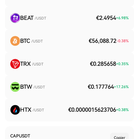
BEAT
€2.4954
+
6.98
%
/USDT
BTC
€56,088.72
-0.38
%
/USDT
TRX
€0.285658
+
0.35
%
/USDT
BTW
€0.177764
+
17.26
%
/USDT
HTX
€0.0000015623706
+
0.38
%
/USDT
CAPUSDT
Copier