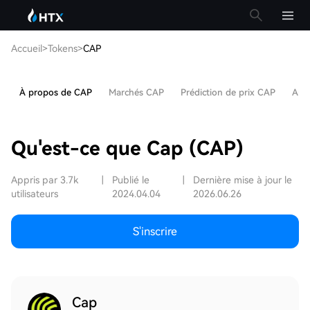
Accueil
>
Tokens
>
CAP
À propos de CAP
Marchés CAP
Prédiction de prix CAP
Arti
Qu'est-ce que Cap (CAP)
Appris par 3.7k
|
Publié le
|
Dernière mise à jour le
utilisateurs
2024.04.04
2026.06.26
S'inscrire
Cap