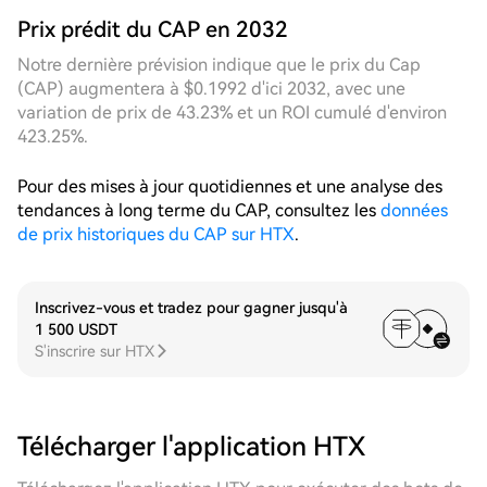
complet de profits avec des achats à bas prix et des
Prix prédit du CAP en 2032
prises de bénéfices à des niveaux élevés, affichant
une efficacité de transaction nettement supérieure à
Notre dernière prévision indique que le prix du Cap
celle des stratégies fixes. Sur l'échelle 7D, au cours
(CAP) augmentera à $0.1992 d'ici 2032, avec une
de la semaine écoulée, CAP a continuellement
variation de prix de 43.23% et un ROI cumulé d'environ
oscillé à la hausse depuis son point bas, avec un
423.25%.
volume d'échanges en nette augmentation aux
moments clés. La nouvelle positive de la cotation au
Pour des mises à jour quotidiennes et une analyse des
comptant de CAP sur Upbit a encore stimulé le
tendances à long terme du CAP, consultez les
données
sentiment haussier du marché. Le rythme des
de prix historiques du CAP sur HTX
.
fluctuations de prix est régulier, la structure des
zones est claire, et le nombre cumulé de
déclenchements de la stratégie de grille est
Inscrivez-vous et tradez pour gagner jusqu'à
considérable. Grâce à ses paramètres de plage
1 500 USDT
flexibles, la grille dynamique a simultanément relevé
S'inscrire sur HTX
son centre de grille lors des phases d'accélération
haussière, évitant efficacement le risque de
liquidation anticipée des grilles fixes dû à une limite
supérieure trop basse. La performance des gains
Télécharger l'application HTX
cumulés hebdomadaires est robuste et stable,
validant pleinement l'avantage structurel des grilles