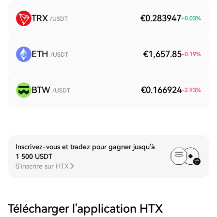
TRX
€0.283947
+
0.03
%
/USDT
ETH
€1,657.85
-0.19
%
/USDT
BTW
€0.166924
-2.93
%
/USDT
Inscrivez-vous et tradez pour gagner jusqu'à
1 500 USDT
S'inscrire sur HTX
Télécharger l'application HTX