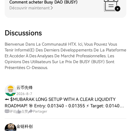
Comment acheter Busy DAO (BUSY)
trading, d'exécuter vos trades et de les
Semiconductor ETF (SMH) sur le marché
Découvrir maintenant
suivre en temps réel. Nous offrons une
Spot de HTX. Il vous suffit d'accéder à
expérience conviviale aux débutants
votre compte, de sélectionner la paire de
comme aux traders chevronnés.
trading, d'exécuter vos trades et de les
suivre en temps réel. Nous offrons une
Discussions
expérience conviviale aux débutants
comme aux traders chevronnés.
Bienvenue Dans La Communauté HTX. Ici, Vous Pouvez Vous
Tenir Informé(e) Des Derniers Développements De La Plateforme
Et Accéder À Des Analyses De Marché Professionnelles. Les
Opinions Des Utilisateurs Sur Le Prix De BUSY (BUSY) Sont
Présentées Ci-Dessous.
云币先锋
2026-8-7
🦈 $MUBARAK LONG SETUP WITH A CLEAR LIQUIDITY
ROADMAP! 🎯 Entry: 0.01340 - 0.01355 ⚡ Target: 0.01400 /
评论
点赞
Partager
0.01450 / 0.01520 🚀 Stop Loss: 0.01290 ⚠️ 📊 This entry
range sits precisely on the retest of a brok
金链科创