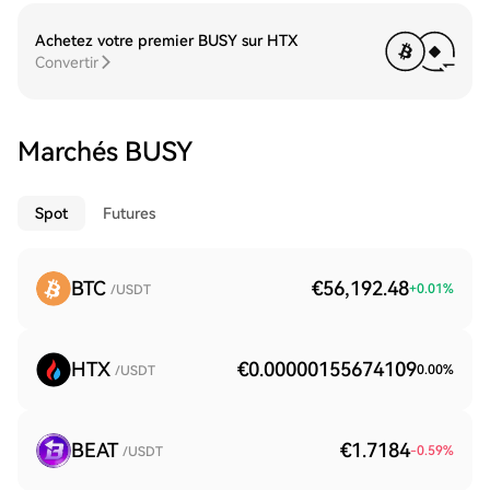
Achetez votre premier BUSY sur HTX
Convertir
Marchés BUSY
Spot
Futures
BTC
€56,192.48
+
0.01
%
/USDT
HTX
€0.00000155674109
0.00
%
/USDT
BEAT
€1.7184
-0.59
%
/USDT