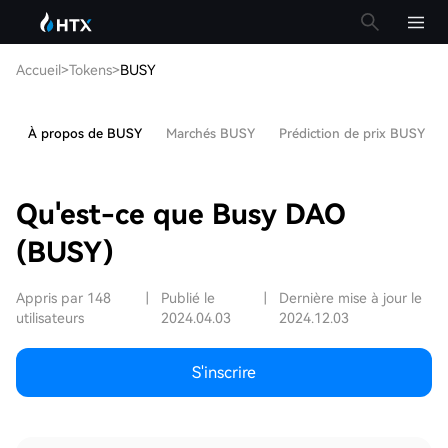
Accueil
>
Tokens
>
BUSY
À propos de BUSY
Marchés BUSY
Prédiction de prix BUSY
Qu'est-ce que Busy DAO
(BUSY)
Appris par 148
|
Publié le
|
Dernière mise à jour le
utilisateurs
2024.04.03
2024.12.03
S'inscrire