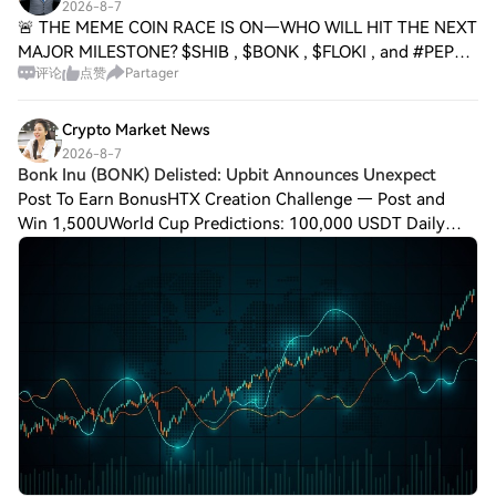
2026-8-7
🚨 THE MEME COIN RACE IS ON—WHO WILL HIT THE NEXT
MAJOR MILESTONE? $SHIB , $BONK , $FLOKI , and #PEPE
评论
点赞
Partager
are all competing for dominance, but only the strongest
combination of adoption, liquidity, tokenom
Crypto Market News
2026-8-7
Bonk Inu (BONK) Delisted: Upbit Announces Unexpect
Post To Earn BonusHTX Creation Challenge — Post and
Win 1,500UWorld Cup Predictions: 100,000 USDT Daily
After weeks of review, South Korean cryptocurrency
exchange Upbit has declared that it will deli