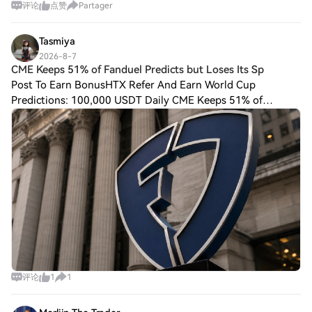
评论
点赞
Partager
Tasmiya
2026-8-7
CME Keeps 51% of Fanduel Predicts but Loses Its Sp
Post To Earn BonusHTX Refer And Earn World Cup
Predictions: 100,000 USDT Daily CME Keeps 51% of
Fanduel Predicts but Loses Its Sports Business Flutter
Entertainment said Wednesday that all Fanduel Pre
评论
1
1