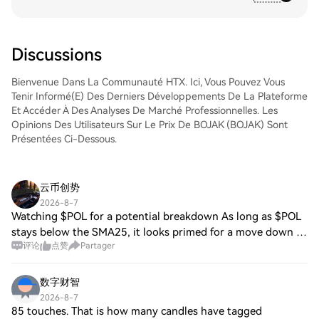
Spot de HTX. Il vous suffit d'accéder à
expérience conviviale aux débutants
votre compte, de sélectionner la paire de
comme aux traders chevronnés.
trading, d'exécuter vos trades et de les
suivre en temps réel. Nous offrons une
Discussions
expérience conviviale aux débutants
comme aux traders chevronnés.
Bienvenue Dans La Communauté HTX. Ici, Vous Pouvez Vous
Tenir Informé(e) Des Derniers Développements De La Plateforme
Et Accéder À Des Analyses De Marché Professionnelles. Les
Opinions Des Utilisateurs Sur Le Prix De BOJAK (BOJAK) Sont
Présentées Ci-Dessous.
云币创势
2026-8-7
Watching $POL for a potential breakdown As long as $POL
stays below the SMA25, it looks primed for a move down to
评论
点赞
Partager
the support level, given the current bearish momentum and
rising volume. Close below S
数字财智
2026-8-7
85 touches. That is how many candles have tagged