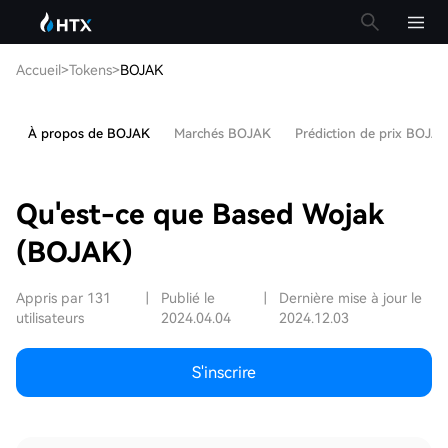
Accueil
>
Tokens
>
BOJAK
À propos de BOJAK
Marchés BOJAK
Prédiction de prix BOJA
Qu'est-ce que Based Wojak
(BOJAK)
Appris par 131
|
Publié le
|
Dernière mise à jour le
utilisateurs
2024.04.04
2024.12.03
S'inscrire