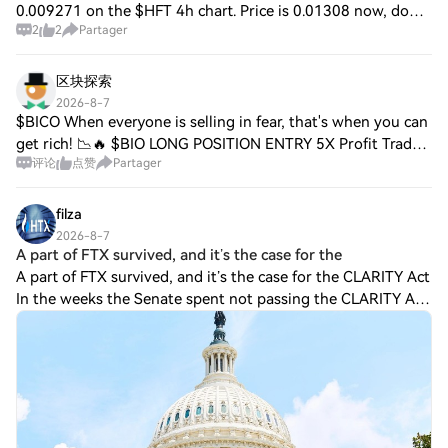
0.009271 on the $HFT 4h chart. Price is 0.01308 now, down
2
2
Partager
63.6% in 24 hours. The daily candle that did the damage
printed at 8.31x its 20-day average v
区块探索
2026-8-7
$BICO When everyone is selling in fear, that's when you can
get rich! 📉🔥 $BIO LONG POSITION ENTRY 5X Profit Trade
评论
点赞
Partager
SETUP Enjoy 😁 Normal people💃🏻The market is over,
everything is sinking!" (Selling at a
filza
2026-8-7
A part of FTX survived, and it’s the case for the
A part of FTX survived, and it’s the case for the CLARITY Act
In the weeks the Senate spent not passing the CLARITY Act,
the largest institutions in American finance kept moving
onchain. JPMorgan toke