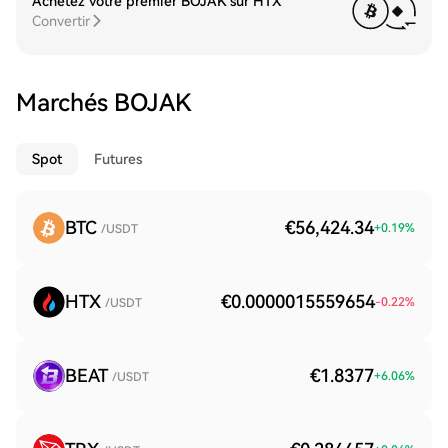
Achetez votre premier BOJAK sur HTX
Convertir
Marchés BOJAK
Spot
Futures
BTC
€56,424.34
+
0.19
%
/USDT
HTX
€0.0000015559654
-0.22
%
/USDT
BEAT
€1.8377
+
6.06
%
/USDT