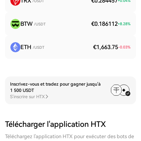
TRX
€0.284457
+
0.04
%
/USDT
BTW
€0.186112
+
8.28
%
/USDT
ETH
€1,663.75
-0.03
%
/USDT
Inscrivez-vous et tradez pour gagner jusqu'à
1 500 USDT
S'inscrire sur HTX
Télécharger l'application HTX
Téléchargez l'application HTX pour exécuter des bots de