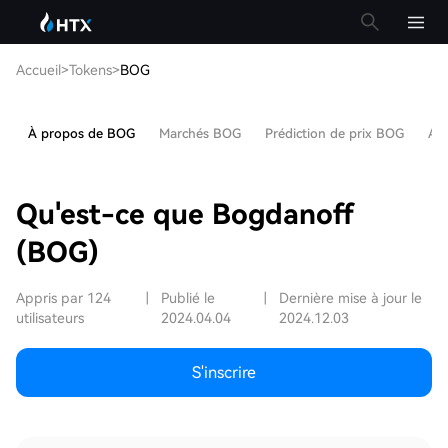
Accueil
>
Tokens
>
BOG
À propos de BOG
Marchés BOG
Prédiction de prix BOG
Art
Qu'est-ce que Bogdanoff
(BOG)
Appris par 124
|
Publié le
|
Dernière mise à jour le
utilisateurs
2024.04.04
2024.12.03
S'inscrire