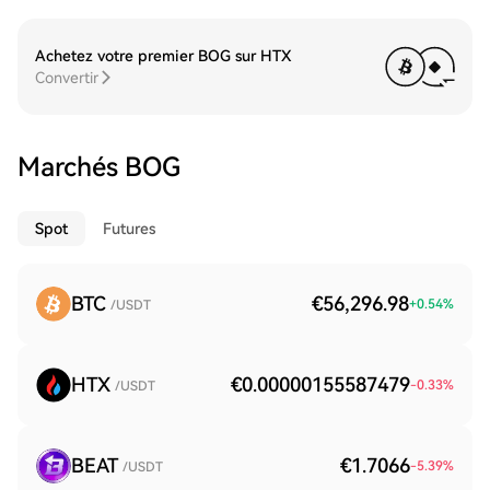
Achetez votre premier BOG sur HTX
Convertir
Marchés BOG
Spot
Futures
BTC
€56,296.98
+
0.54
%
/USDT
HTX
€0.00000155587479
-0.33
%
/USDT
BEAT
€1.7066
-5.39
%
/USDT