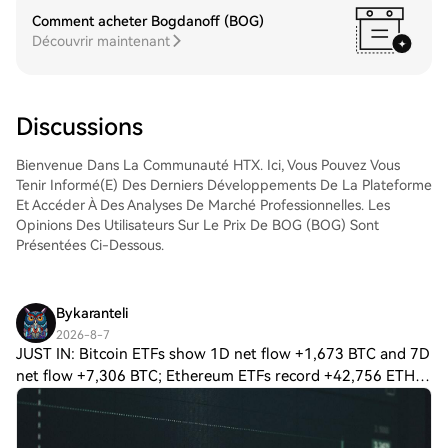
votre compte, de sélectionner la paire de
(SMH)Tradez facilement VanEck
Comment acheter Bogdanoff (BOG)
trading, d'exécuter vos trades et de les
Semiconductor ETF (SMH) sur le marché
Découvrir maintenant
suivre en temps réel. Nous offrons une
Spot de HTX. Il vous suffit d'accéder à
expérience conviviale aux débutants
votre compte, de sélectionner la paire de
comme aux traders chevronnés.
trading, d'exécuter vos trades et de les
suivre en temps réel. Nous offrons une
Discussions
expérience conviviale aux débutants
comme aux traders chevronnés.
Bienvenue Dans La Communauté HTX. Ici, Vous Pouvez Vous
Tenir Informé(e) Des Derniers Développements De La Plateforme
Et Accéder À Des Analyses De Marché Professionnelles. Les
Opinions Des Utilisateurs Sur Le Prix De BOG (BOG) Sont
Présentées Ci-Dessous.
Bykaranteli
2026-8-7
JUST IN: Bitcoin ETFs show 1D net flow +1,673 BTC and 7D
net flow +7,306 BTC; Ethereum ETFs record +42,756 ETH
1D and +85,091 ETH 7D. If flows persist, upside momentum
could extend for spot BTC/ETH. $