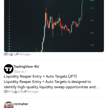
3
1
Partager
TradingView-RU
2026-8-7
Liquidity Reaper Entry + Auto Targets [JFT]
Liquidity Reaper Entry + Auto Targets is designed to
identify high-quality liquidity sweep opportunities and
评论
点赞
Partager
transform them into structured trading setups with clear
entry, stop-loss, and automatic pr
rizimaher