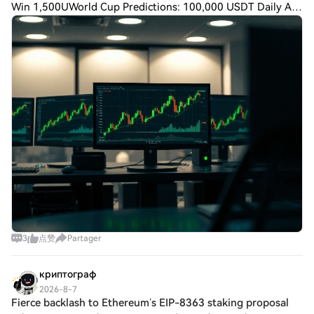
Win 1,500UWorld Cup Predictions: 100,000 USDT Daily An
anonymous wallet identified as an early Ethereum investor
has spent approximately $9.1 millio
3
点赞
Partager
криптограф
2026-8-7
Fierce backlash to Ethereum’s EIP-8363 staking proposal