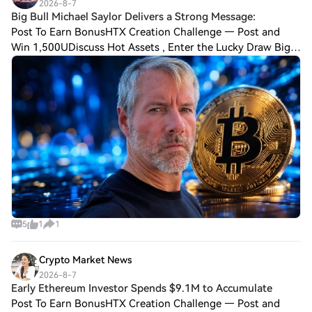
2026-8-7
Big Bull Michael Saylor Delivers a Strong Message:
Post To Earn BonusHTX Creation Challenge — Post and
Win 1,500UDiscuss Hot Assets , Enter the Lucky Draw Big
Bull Michael Saylor Delivers a Strong Message: “Bitcoin
Doesn’t Need This!” The negative asp
5
1
1
Crypto Market News
2026-8-7
Early Ethereum Investor Spends $9.1M to Accumulate
Post To Earn BonusHTX Creation Challenge — Post and