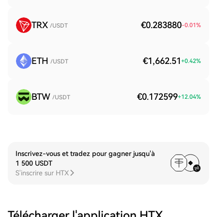
TRX
€0.283880
-0.01
%
/USDT
ETH
€1,662.51
+
0.42
%
/USDT
BTW
€0.172599
+
12.04
%
/USDT
Inscrivez-vous et tradez pour gagner jusqu'à
1 500 USDT
S'inscrire sur HTX
Télécharger l'application HTX