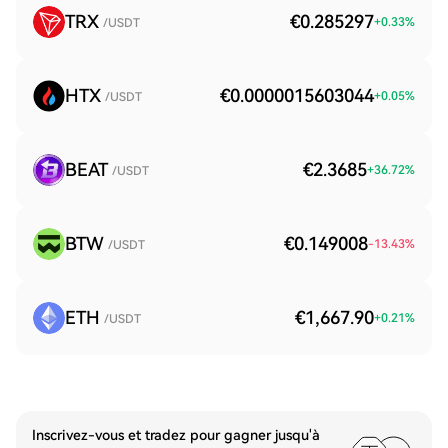
TRX
€0.285297
+
0.33
%
/USDT
HTX
€0.0000015603044
+
0.05
%
/USDT
BEAT
€2.3685
+
36.72
%
/USDT
BTW
€0.149008
-13.43
%
/USDT
ETH
€1,667.90
+
0.21
%
/USDT
Inscrivez-vous et tradez pour gagner jusqu'à