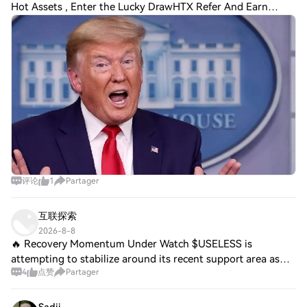
Hot Assets , Enter the Lucky DrawHTX Refer And Earn
BREAKING: Donald Trump’s Company Decides to Distance
Itself from Cryptocurrencies – Price of One
评论
1
Partager
互联探索
2026-8-8
🔥 Recovery Momentum Under Watch $USELESS is
attempting to stabilize around its recent support area as
4
点赞
Partager
volatility remains elevated. A sustained recovery above
resistance would provide stronger confirma
Sadii