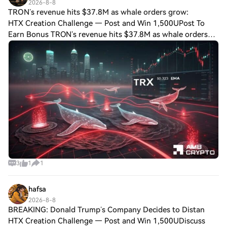
2026-8-8
TRON’s revenue hits $37.8M as whale orders grow:
HTX Creation Challenge — Post and Win 1,500UPost To
Earn Bonus TRON’s revenue hits $37.8M as whale orders
grow: Can TRX break out next? The pennant narrowed as
the network grew, putting price action u
3
1
1
hafsa
2026-8-8
BREAKING: Donald Trump’s Company Decides to Distan
HTX Creation Challenge — Post and Win 1,500UDiscuss