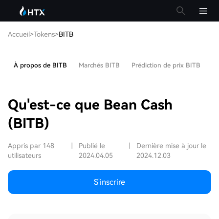
Accueil
>
Tokens
>
BITB
À propos de BITB
Marchés BITB
Prédiction de prix BITB
Ar
Qu'est-ce que Bean Cash
(BITB)
Appris par 148
|
Publié le
|
Dernière mise à jour le
utilisateurs
2024.04.05
2024.12.03
S'inscrire