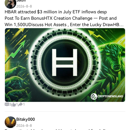
2026-8-8
HBAR attracted $3 million in July ETF inflows desp
Post To Earn BonusHTX Creation Challenge — Post and
Win 1,500UDiscuss Hot Assets , Enter the Lucky DrawHBAR
attracted $3 million in July ETF inflows despite weak price
performance. Key support at $0.0
3
1
1
Bitsky000
2026-8-8