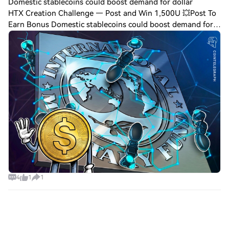
Domestic stablecoins could boost demand for dollar
HTX Creation Challenge — Post and Win 1,500U 💥Post To
Earn Bonus Domestic stablecoins could boost demand for
dollar-backed tokens: IMFDomestic-currency stablecoins
intended to curb reliance on dollar-
4
1
1