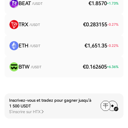
BEAT
€1.8570
+
1.73
%
/USDT
TRX
€0.283155
-0.27
%
/USDT
ETH
€1,651.35
-0.22
%
/USDT
BTW
€0.162605
+
6.36
%
/USDT
Inscrivez-vous et tradez pour gagner jusqu'à
1 500 USDT
S'inscrire sur HTX