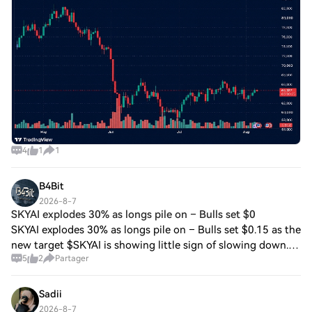
Bitcoin nearly reached $65,000 on Th
4
1
1
B4Bit
2026-8-7
SKYAI explodes 30% as longs pile on – Bulls set $0
SKYAI explodes 30% as longs pile on – Bulls set $0.15 as the
new target $SKYAI is showing little sign of slowing down.
5
2
Partager
The token has recorded another 30% surge in price over the
past 24 hours. This bu
Sadii
2026-8-7