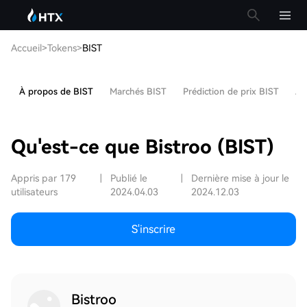
Accueil
>
Tokens
>
BIST
À propos de BIST
Marchés BIST
Prédiction de prix BIST
Ar
Qu'est-ce que Bistroo (BIST)
Appris par 179
|
Publié le
|
Dernière mise à jour le
utilisateurs
2024.04.03
2024.12.03
S'inscrire
Bistroo