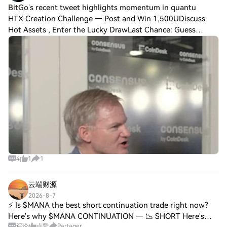
BitGo’s recent tweet highlights momentum in quantu
HTX Creation Challenge — Post and Win 1,500UDiscuss
Hot Assets , Enter the Lucky DrawLast Chance: Guess
Correctly Today and Win MoreBitGo’s recent tweet
highlights momentum in quantum resistance resea
4
1
1
云端财源
2026-8-7
⚡ Is $MANA the best short continuation trade right now?
Here's why $MANA CONTINUATION — 📉 SHORT Here's
评论
点赞
Partager