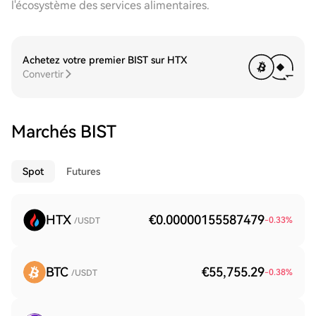
l'écosystème des services alimentaires.
Achetez votre premier BIST sur HTX
Convertir
Marchés BIST
Spot
Futures
HTX
€0.00000155587479
-0.33
%
/USDT
BTC
€55,755.29
-0.38
%
/USDT