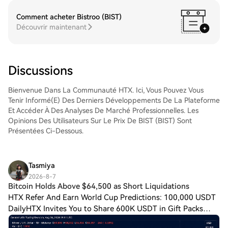
d'autres cryptos.Étape 4 : tradez des
GIGADEVICE (GIGADEVICE)Tradez
Comment acheter Bistroo (BIST)
facilement GIGADEVICE (GIGADEVICE) sur
Découvrir maintenant
le marché Spot de HTX. Il vous suffit
d'accéder à votre compte, de sélectionner
la paire de trading, d'exécuter vos trades
et de les suivre en temps réel. Nous offrons
Discussions
une expérience conviviale aux débutants
comme aux traders chevronnés.
Bienvenue Dans La Communauté HTX. Ici, Vous Pouvez Vous
Tenir Informé(e) Des Derniers Développements De La Plateforme
Et Accéder À Des Analyses De Marché Professionnelles. Les
Opinions Des Utilisateurs Sur Le Prix De BIST (BIST) Sont
Présentées Ci-Dessous.
Tasmiya
2026-8-7
Bitcoin Holds Above $64,500 as Short Liquidations
HTX Refer And Earn World Cup Predictions: 100,000 USDT
DailyHTX Invites You to Share 600K USDT in Gift Packs
Bitcoin Holds Above $64,500 as Short Liquidations Drop