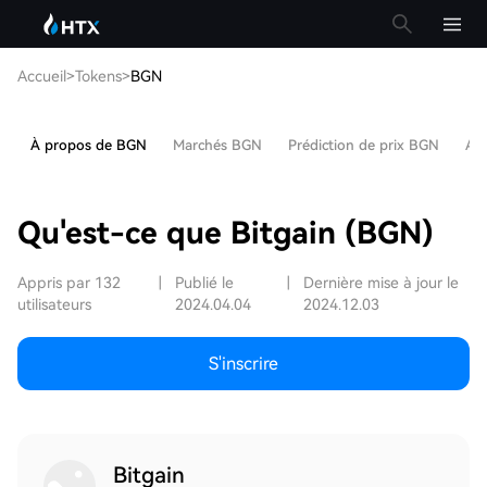
Accueil
>
Tokens
>
BGN
À propos de BGN
Marchés BGN
Prédiction de prix BGN
Art
Qu'est-ce que Bitgain (BGN)
Appris par 132
|
Publié le
|
Dernière mise à jour le
utilisateurs
2024.04.04
2024.12.03
S'inscrire
Bitgain