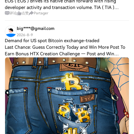
EOS ( EOS ) drives its native chain forward with rising
developer activity and transaction volume. TIA ( TIA )
评论
点赞
Partager
expands in DeFi, adding liquidity pools and new token
listings. Move ( MOVR ) offers cros
big****@gmail.com
2026-8-9
Demand for US spot Bitcoin exchange-traded
Last Chance: Guess Correctly Today and Win More Post To
Earn Bonus HTX Creation Challenge — Post and Win
1,500U Demand for US spot Bitcoin exchange-traded funds
(ETFs) has accelerated over the past we