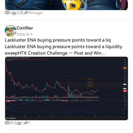
4
点赞
Partager
CoinStar
2026-8-9
Lackluster ENA buying pressure points toward a liq
Lackluster ENA buying pressure points toward a liquidity
sweepHTX Creation Challenge — Post and Win
1,500UDiscuss Hot Assets , Enter the Lucky DrawLast
Chance: Guess Correctly Today and Win More The 1
评论
1
1