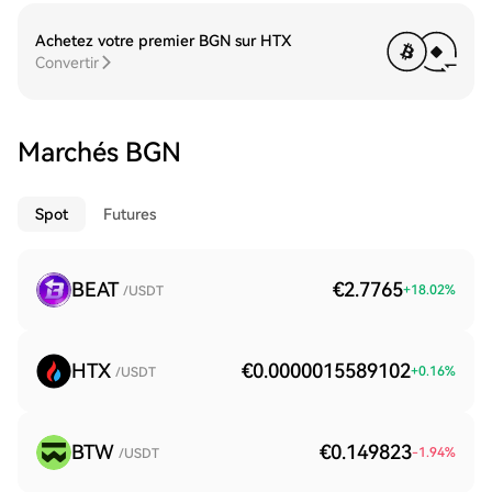
Achetez votre premier BGN sur HTX
Convertir
Marchés BGN
Spot
Futures
BEAT
€2.7765
+
18.02
%
/USDT
HTX
€0.0000015589102
+
0.16
%
/USDT
BTW
€0.149823
-1.94
%
/USDT