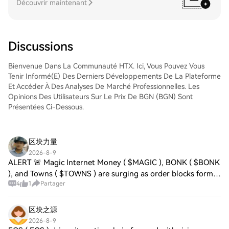
les utiliser pour trader d'autres
Découvrir maintenant
comme aux traders chevronnés.
cryptos.Étape 4 : tradez des QUALCOMM
Incorporated (QCOM)Tradez facilement
QUALCOMM Incorporated (QCOM) sur le
marché Spot de HTX. Il vous suffit
Discussions
d'accéder à votre compte, de sélectionner
la paire de trading, d'exécuter vos trades
Bienvenue Dans La Communauté HTX. Ici, Vous Pouvez Vous
et de les suivre en temps réel. Nous offrons
Tenir Informé(e) Des Derniers Développements De La Plateforme
une expérience conviviale aux débutants
Et Accéder À Des Analyses De Marché Professionnelles. Les
comme aux traders chevronnés.
Opinions Des Utilisateurs Sur Le Prix De BGN (BGN) Sont
Présentées Ci-Dessous.
区块力量
2026-8-9
ALERT 🚨 Magic Internet Money ( $MAGIC ), BONK ( $BONK
), and Towns ( $TOWNS ) are surging as order blocks form
4
1
Partager
on Solana. Volume spikes, momentum lifts, and investor
sentiment turns bullish. Ecosystem
区块之源
2026-8-9