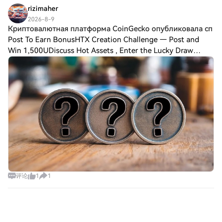
rizimaher
2026-8-9
Криптовалютная платформа CoinGecko опубликовала сп
Post To Earn BonusHTX Creation Challenge — Post and
Win 1,500UDiscuss Hot Assets , Enter the Lucky Draw
Криптовалютная платформа CoinGecko опубликовала
список самых популярных криптовалют среди инвест
评论
1
1