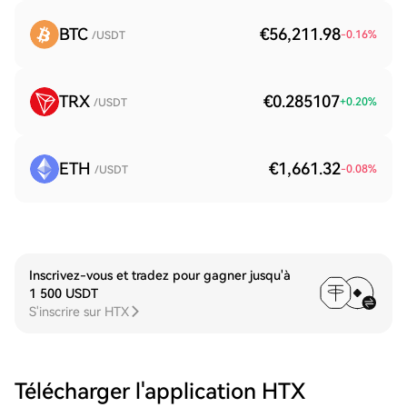
BTC
€56,211.98
-0.16
%
/USDT
TRX
€0.285107
+
0.20
%
/USDT
ETH
€1,661.32
-0.08
%
/USDT
Inscrivez-vous et tradez pour gagner jusqu'à
1 500 USDT
S'inscrire sur HTX
Télécharger l'application HTX