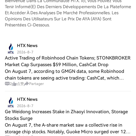
Bienvenue Dans La Communauté HTX. Ici, Vous Pouvez Vous
Tenir Informé(e) Des Derniers Développements De La Plateforme
Et Accéder À Des Analyses De Marché Professionnelles. Les
Opinions Des Utilisateurs Sur Le Prix De AYA (AYA) Sont
Présentées Ci-Dessous.
HTX News
2026-8-7
Active Trading of Robinhood Chain Tokens; STONKBROKER
Market Cap Surpasses $59 Million, CashCat Drop
On August 7, according to GMGN data, some Robinhood
chain tokens are seeing active trading: CashCat, which
2
点赞
Partager
surpassed a market cap of $200 million last night, has now
decreased to $100 million, with a
HTX News
2026-8-7
Ge Weidong Increases Stake in Zhaoyi Innovation, Storage
Stocks Surge
On August 7, the A-share market saw a collective rise in
storage chip stocks. Notably, Guoke Micro surged over 12%,