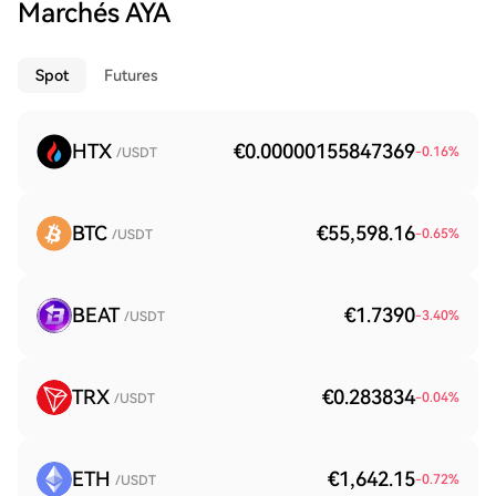
Marchés AYA
Spot
Futures
HTX
€0.00000155847369
-0.16
%
/USDT
BTC
€55,598.16
-0.65
%
/USDT
BEAT
€1.7390
-3.40
%
/USDT
TRX
€0.283834
-0.04
%
/USDT
ETH
€1,642.15
-0.72
%
/USDT