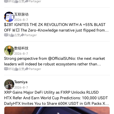
评论
点赞
Partager
while Shengyi Technology, Yiyuan New Materials, Xian Dao
Ji Dian, and Hongban Techno
互联脉动
2026-8-7
$ZBT IGNITES THE ZK REVOLUTION WITH A +55% BLAST
OFF 🚨💥 The Zero-Knowledge narrative just flipped from
3
点赞
Partager
quiet rotation to an all-out sector takeover. 🟢 $ZBT is the
tip of the spear, stacking a +55% ver
数链科技
2026-8-7
Strong perspective from @OfficialSUNio: the next market
leaders will indeed be robust ecosystems rather than
评论
点赞
Partager
isolated protocols. Collaboration, shared infrastructure, and
interconnected value create l
Tasmiya
2026-8-7
XRP Gains Major DeFi Utility as FXRP Unlocks RLUSD
HTX Refer And Earn World Cup Predictions: 100,000 USDT
DailyHTX Invites You to Share 600K USDT in Gift Packs XRP
Gains Major DeFi Utility as FXRP Unlocks RLUSD Loans