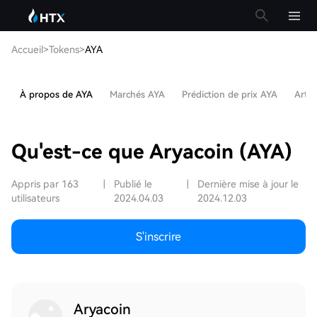
Accueil
>
Tokens
>
AYA
À propos de AYA
Marchés AYA
Prédiction de prix AYA
Artic
Qu'est-ce que Aryacoin (AYA)
Appris par 163
|
Publié le
|
Dernière mise à jour le
utilisateurs
2024.04.03
2024.12.03
S'inscrire
Aryacoin