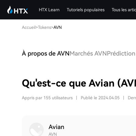
HTX Learn
Tutoriels populaires
Tous les arti
Accueil
>
Tokens
>
AVN
À propos de AVN
Marchés AVN
Prédiction
Qu'est-ce que Avian (AV
Appris par 155 utilisateurs
|
Publié le 2024.04.05
|
Dern
Avian
AVN