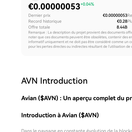
€
0.00000053
+0.04%
Dernier prix
€0.00000053
Re
Record historique
€0.28
Pl
Offre totale
8.44B
Remarque : La description du projet provient des documents offici
noter que ces documents peuvent être obsolètes, contenir des erre
informatif uniquement et ne doit pas être considéré comme un c
pour les pertes directes ou indirectes résultant de l'utilisation de
AVN
Introduction
Avian ($AVN) : Un aperçu complet du pr
Introduction à Avian ($AVN)
Dans le paysage en constante évolution de la block