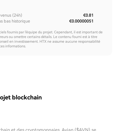
venus (24h)
€0.81
us bas historique
€0.00000051
els fournis par l'équipe du projet. Cependant, il est important de
urs ou omettre certains détails. Le contenu fourni est à titre
onseil en investissement. HTX ne assume aucune responsabilité
 ces informations.
ojet blockchain
chain et des cryptomonnaies, Avian ($AVN) se