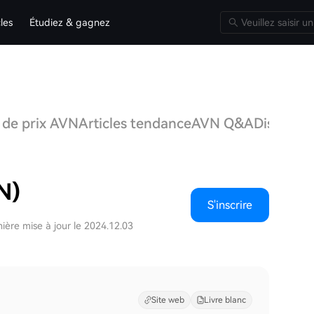
cles
Étudiez & gagnez
 de prix AVN
Articles tendance
AVN Q&A
Discussi
N)
S'inscrire
ière mise à jour le 2024.12.03
Site web
Livre blanc