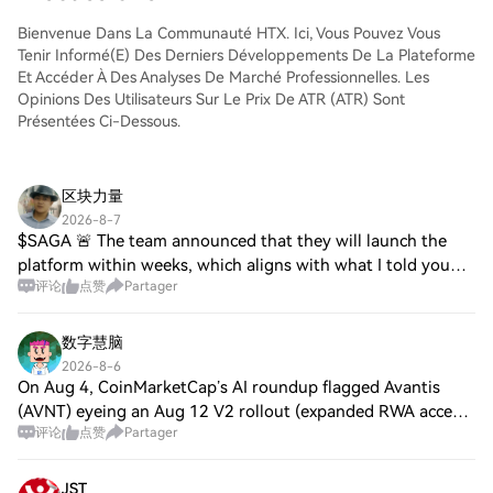
comme aux traders chevronnés.
Bienvenue Dans La Communauté HTX. Ici, Vous Pouvez Vous
Tenir Informé(e) Des Derniers Développements De La Plateforme
Et Accéder À Des Analyses De Marché Professionnelles. Les
Opinions Des Utilisateurs Sur Le Prix De ATR (ATR) Sont
Présentées Ci-Dessous.
区块力量
2026-8-7
$SAGA 🚨 The team announced that they will launch the
platform within weeks, which aligns with what I told you
评论
点赞
Partager
yesterday. Market makers will use this period to liquidate all
their bullish positions bef
数字慧脑
2026-8-6
On Aug 4, CoinMarketCap’s AI roundup flagged Avantis
(AVNT) eyeing an Aug 12 V2 rollout (expanded RWA access,
评论
点赞
Partager
zero-commission trading). On Jul 15, Cointelegraph noted
Avantis in Base perps context. No
JST