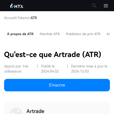
Accueil
>
Tokens
>
ATR
À propos de ATR
Marchés ATR
Prédiction de prix ATR
Arti
Qu'est-ce que Artrade (ATR)
Appris par 146
|
Publié le
|
Dernière mise à jour le
utilisateurs
2024.04.02
2024.12.03
S'inscrire
Artrade