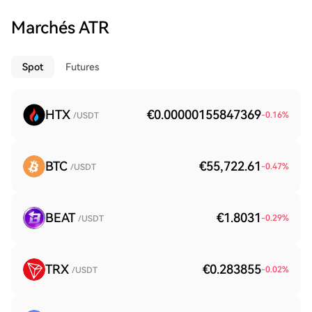
Marchés ATR
Spot
Futures
HTX
€0.00000155847369
-0.16
%
/USDT
BTC
€55,722.61
-0.47
%
/USDT
BEAT
€1.8031
-0.29
%
/USDT
TRX
€0.283855
-0.02
%
/USDT