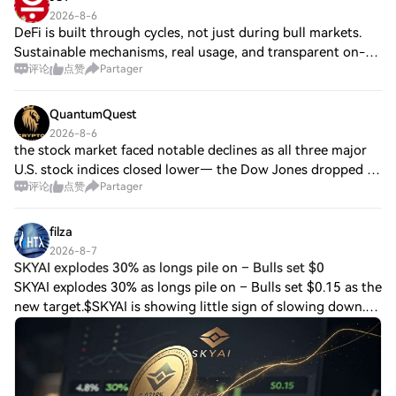
2026-8-6
DeFi is built through cycles, not just during bull markets.
Sustainable mechanisms, real usage, and transparent on-
评论
点赞
Partager
chain data are what help protocols continue to grow. 🔗Join
us tomorrow at 1 PM UTC as
QuantumQuest
2026-8-6
the stock market faced notable declines as all three major
U.S. stock indices closed lower— the Dow Jones dropped by
评论
点赞
Partager
0.85%, the S&P 500 fell 0.18%, and the Nasdaq experienced
a minor dip of 0.06%. Thi
filza
2026-8-7
SKYAI explodes 30% as longs pile on – Bulls set $0
SKYAI explodes 30% as longs pile on – Bulls set $0.15 as the
new target.$SKYAI is showing little sign of slowing down.
The token has recorded another 30% surge in price over the
past 24 hours. This bu