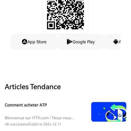
App Store
Google Play
Andro
Articles Tendance
Comment acheter ATP
Bienvenue sur HTX.com ! Nous vous
permettons d'acheter ATP (Atlas Protocol)
48 vues totales
Publié le 2024.12.11
(ATP) de manière simple et pratique.