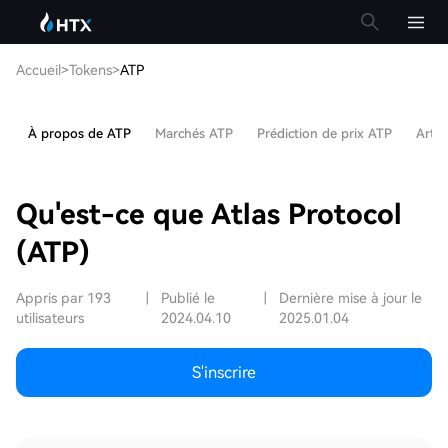
Accueil
>
Tokens
>
ATP
À propos de ATP
Marchés ATP
Prédiction de prix ATP
Artic
Qu'est-ce que Atlas Protocol
(ATP)
Appris par 193
|
Publié le
|
Dernière mise à jour le
utilisateurs
2024.04.10
2025.01.04
S'inscrire