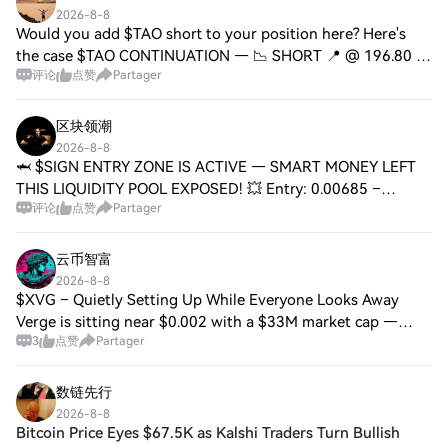
2026-8-8
Would you add $TAO short to your position here? Here's
the case $TAO CONTINUATION — 📉 SHORT 📍 @ 196.80 |
评论
点赞
Partager
Volume: $48.27M RSI 60 | EMA20: $195.21 📉 Trade Plan: 📉
Entry: 195.65 – 197.62 🛑 Stop: 207.50 🎯
区块领潮
2026-8-8
🦈 $SIGN ENTRY ZONE IS ACTIVE — SMART MONEY LEFT
THIS LIQUIDITY POOL EXPOSED! 💥 Entry: 0.00685 –
评论
点赞
Partager
0.00692 ⚡ Target: 0.00710 🚀 Target: 0.00735 🎯 Target:
0.00770 💥 Stop Loss: 0.00665 ⚠️ 📊 The dip into thi
云币智富
2026-8-8
$XVG – Quietly Setting Up While Everyone Looks Away
Verge is sitting near $0.002 with a $33M market cap —
3
点赞
Partager
down 99% from its ATH. Most people have written it off.
That’s exactly when interesting setups
数链先行
2026-8-8
Bitcoin Price Eyes $67.5K as Kalshi Traders Turn Bullish