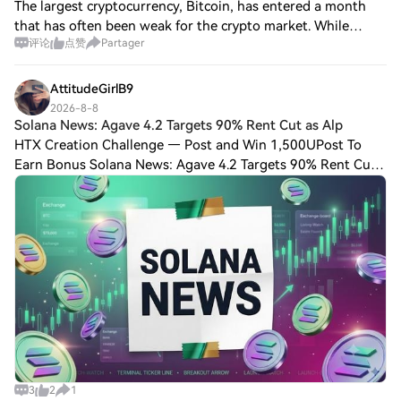
The largest cryptocurrency, Bitcoin, has entered a month
that has often been weak for the crypto market. While
评论
点赞
Partager
prediction market Kalshi shows traders expect Bitcoin to
have a better chance of crossing
AttitudeGirlB9
2026-8-8
Solana News: Agave 4.2 Targets 90% Rent Cut as Alp
HTX Creation Challenge — Post and Win 1,500UPost To
Earn Bonus Solana News: Agave 4.2 Targets 90% Rent Cut
as AlphaPepe's $1 Roadmap Debate Builds Around Working
UtilitySolana news is buzzing over Aga
3
2
1