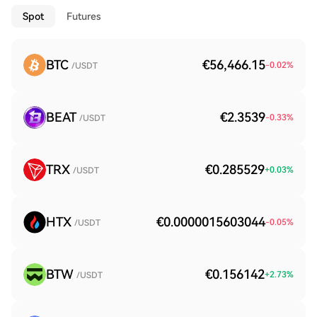
Spot
Futures
BTC
€56,466.15
-0.02
%
/USDT
BEAT
€2.3539
-0.33
%
/USDT
TRX
€0.285529
+
0.03
%
/USDT
HTX
€0.0000015603044
-0.05
%
/USDT
BTW
€0.156142
+
2.73
%
/USDT