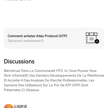
compétitifs aux traders.Étape 3 : stockage
de vos ATP (Atlas Protocol) (ATP)Après
avoir acheté vos ATP (Atlas Protocol) (ATP),
stockez-les sur votre compte HTX. Vous
pouvez également les envoyer ailleurs via
un transfert sur la blockchain ou les utiliser
pour trader d'autres cryptos.Étape 4 :
tradez des ATP (Atlas Protocol)
Comment acheter Atlas Protocol (ATP)
(ATP)Tradez facilement ATP (Atlas
Découvrir maintenant
Protocol) (ATP) sur le marché Spot de HTX.
Il vous suffit d'accéder à votre compte, de
sélectionner la paire de trading, d'exécuter
vos trades et de les suivre en temps réel.
Discussions
Nous offrons une expérience conviviale aux
débutants comme aux traders chevronnés.
Bienvenue Dans La Communauté HTX. Ici, Vous Pouvez Vous
Tenir Informé(e) Des Derniers Développements De La Plateforme
Et Accéder À Des Analyses De Marché Professionnelles. Les
Opinions Des Utilisateurs Sur Le Prix De ATP (ATP) Sont
Présentées Ci-Dessous.
云端财源