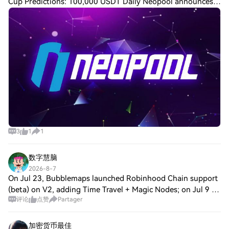
Cup Predictions: 100,000 USDT Daily Neopool announces
the security Incident Neopool confirmed that on July 29,
2026, elements of its infrastructure
3
1
1
数字慧脑
2026-8-7
On Jul 23, Bubblemaps launched Robinhood Chain support
(beta) on V2, adding Time Travel + Magic Nodes; on Jul 9 it
评论
点赞
Partager
teased “Arbitrum X Bubblemaps” in its weekly update.
Square mood is bullish/optimisti
加密货币最佳