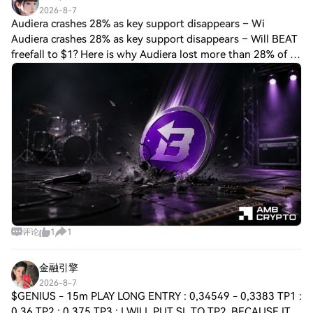
2026-8-7
Audiera crashes 28% as key support disappears – Wi
Audiera crashes 28% as key support disappears – Will BEAT
freefall to $1? Here is why Audiera lost more than 28% of its
market cap in a single day. Written by Written by Lennox
Gitonga Audiera crashes
评论
1
1
金融引擎
2026-8-7
$GENIUS - 15m PLAY LONG ENTRY : 0,34549 - 0,3383 TP1 :
0,36 TP2 : 0,375 TP3 : I WILL PUT SL TO TP2. BECAUSE IT