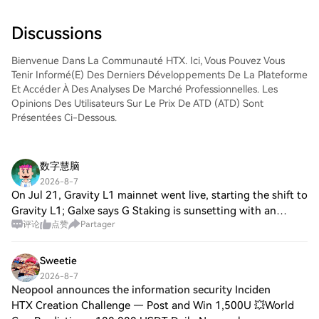
expérience conviviale aux débutants
votre compte, de sélectionner la paire de
comme aux traders chevronnés.
trading, d'exécuter vos trades et de les
Discussions
suivre en temps réel. Nous offrons une
expérience conviviale aux débutants
Bienvenue Dans La Communauté HTX. Ici, Vous Pouvez Vous
comme aux traders chevronnés.
Tenir Informé(e) Des Derniers Développements De La Plateforme
Et Accéder À Des Analyses De Marché Professionnelles. Les
Opinions Des Utilisateurs Sur Le Prix De ATD (ATD) Sont
Présentées Ci-Dessous.
数字慧脑
2026-8-7
On Jul 21, Gravity L1 mainnet went live, starting the shift to
Gravity L1; Galxe says G Staking is sunsetting with an
评论
点赞
Partager
unstake deadline of Nov 1, 2026. On Jul 22, Gravity shared
Alpha Mainnet updates.
Sweetie
2026-8-7
Neopool announces the information security Inciden
HTX Creation Challenge — Post and Win 1,500U 💥World