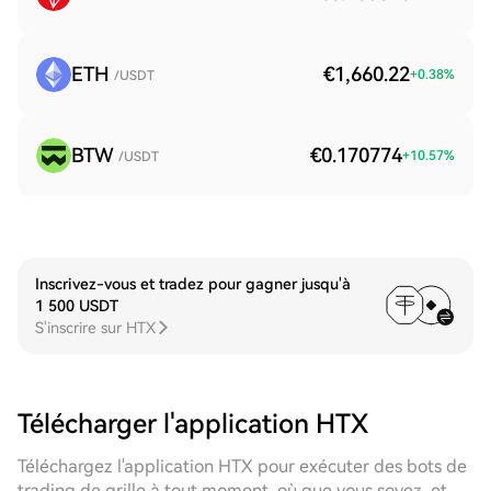
ETH
€1,660.22
+
0.38
%
/USDT
BTW
€0.170774
+
10.57
%
/USDT
Inscrivez-vous et tradez pour gagner jusqu'à
1 500 USDT
S'inscrire sur HTX
Télécharger l'application HTX
Téléchargez l'application HTX pour exécuter des bots de
trading de grille à tout moment, où que vous soyez, et