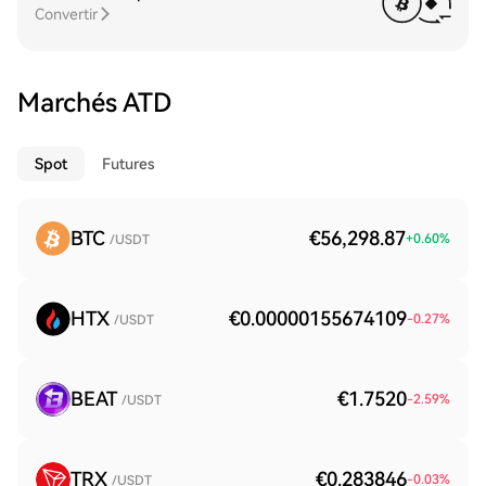
Convertir
Marchés ATD
Spot
Futures
BTC
€56,298.87
+
0.60
%
/USDT
HTX
€0.00000155674109
-0.27
%
/USDT
BEAT
€1.7520
-2.59
%
/USDT
TRX
€0.283846
-0.03
%
/USDT