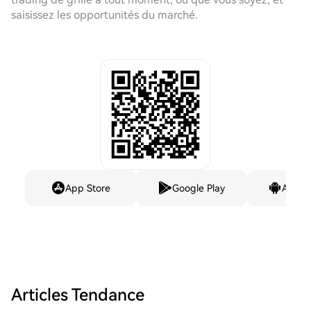
saisissez les opportunités du marché.
App Store
Google Play
Andro
Articles Tendance