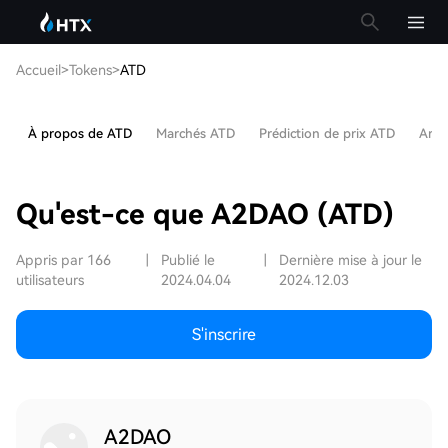
Accueil
>
Tokens
>
ATD
À propos de ATD
Marchés ATD
Prédiction de prix ATD
Arti
Qu'est-ce que A2DAO (ATD)
Appris par 166
|
Publié le
|
Dernière mise à jour le
utilisateurs
2024.04.04
2024.12.03
S'inscrire
A2DAO