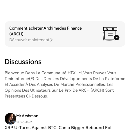
avoir acheté vos QUALCOMM Incorporated
d'accéder à votre compte, de sélectionner
(QCOM), stockez-les sur votre compte
la paire de trading, d'exécuter vos trades
HTX. Vous pouvez également les envoyer
et de les suivre en temps réel. Nous offrons
ailleurs via un transfert sur la blockchain ou
une expérience conviviale aux débutants
les utiliser pour trader d'autres
comme aux traders chevronnés.
Comment acheter Archimedes Finance
cryptos.Étape 4 : tradez des QUALCOMM
(ARCH)
Incorporated (QCOM)Tradez facilement
Découvrir maintenant
QUALCOMM Incorporated (QCOM) sur le
marché Spot de HTX. Il vous suffit
d'accéder à votre compte, de sélectionner
la paire de trading, d'exécuter vos trades
Discussions
et de les suivre en temps réel. Nous offrons
une expérience conviviale aux débutants
Bienvenue Dans La Communauté HTX. Ici, Vous Pouvez Vous
comme aux traders chevronnés.
Tenir Informé(e) Des Derniers Développements De La Plateforme
Et Accéder À Des Analyses De Marché Professionnelles. Les
Opinions Des Utilisateurs Sur Le Prix De ARCH (ARCH) Sont
Présentées Ci-Dessous.
Mr.Arshman
2026-8-9
XRP U-Turns Against BTC: Can a Bigger Rebound Foll