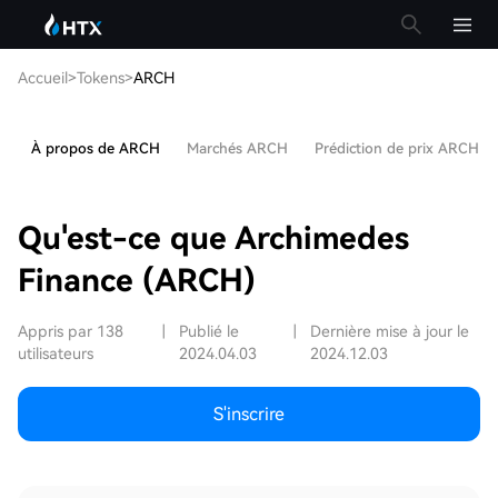
Accueil
>
Tokens
>
ARCH
À propos de ARCH
Marchés ARCH
Prédiction de prix ARCH
Qu'est-ce que Archimedes
Finance (ARCH)
Appris par 138
|
Publié le
|
Dernière mise à jour le
utilisateurs
2024.04.03
2024.12.03
S'inscrire