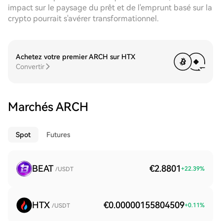
impact sur le paysage du prêt et de l'emprunt basé sur la
crypto pourrait s'avérer transformationnel.
Achetez votre premier ARCH sur HTX
Convertir
Marchés ARCH
Spot
Futures
BEAT
€2.8801
+
22.39
%
/USDT
HTX
€0.00000155804509
+
0.11
%
/USDT