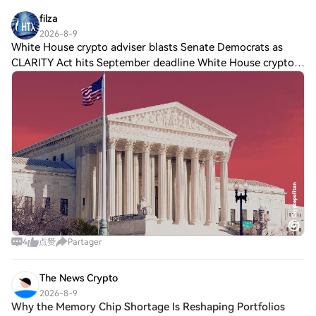
filza
2026-8-9
White House crypto adviser blasts Senate Democrats as
CLARITY Act hits September deadline White House crypto
adviser Patrick Witt called out Democrats for stalling the
CLARITY Act’s progress. On X, he
4
点赞
Partager
The News Crypto
2026-8-9
Why the Memory Chip Shortage Is Reshaping Portfolios