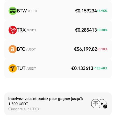
BTW
€0.159234
+
4.95
%
/USDT
TRX
€0.285413
+
0.30
%
/USDT
BTC
€56,199.82
-0.18
%
/USDT
TUT
€0.133613
+
128.48
%
/USDT
Inscrivez-vous et tradez pour gagner jusqu'à
1 500 USDT
S'inscrire sur HTX