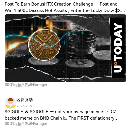
Post To Earn BonusHTX Creation Challenge — Post and
Win 1,500UDiscuss Hot Assets , Enter the Lucky Draw $XRP
made a U-turn on the $XRP/$BTC chart, reversing after five
days of decline from August 3. T
评论
点赞
Partager
区块脉动
2026-8-9
$GIGGLE 🔥 $GIGGLE — not your average meme: 🔗 CZ-
backed meme on BNB Chain 📉 The FIRST deflationary
评论
点赞
Partager
meme (supply shrinks over time) 💎 Scarcity built in = long-
term edge over regular memes Different mech