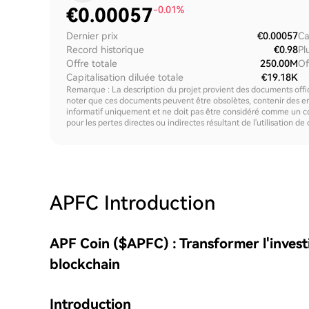
€
0.00057
-0.01%
Dernier prix
€0.00057
Ca
Record historique
€0.98
Pl
Offre totale
250.00M
Of
Capitalisation diluée totale
€19.18K
Remarque : La description du projet provient des documents offici
noter que ces documents peuvent être obsolètes, contenir des erre
informatif uniquement et ne doit pas être considéré comme un c
pour les pertes directes ou indirectes résultant de l'utilisation de
APFC
Introduction
APF Coin ($APFC) : Transformer l'invest
blockchain
Introduction