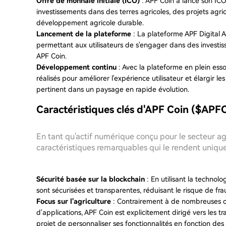
Offre de monnaie initiale (ICO)
: APF Coin a lancé son ICO,
investissements dans des terres agricoles, des projets agric
développement agricole durable.
Lancement de la plateforme
: La plateforme APF Digital 
permettant aux utilisateurs de s'engager dans des investiss
APF Coin.
Développement continu
: Avec la plateforme en plein ess
réalisés pour améliorer l'expérience utilisateur et élargir l
pertinent dans un paysage en rapide évolution.
Caractéristiques clés d'APF Coin ($APF
En tant qu'actif numérique conçu pour le secteur ag
caractéristiques remarquables qui le rendent unique
Sécurité basée sur la blockchain
: En utilisant la technolo
sont sécurisées et transparentes, réduisant le risque de fra
Focus sur l'agriculture
: Contrairement à de nombreuses 
d'applications, APF Coin est explicitement dirigé vers les t
projet de personnaliser ses fonctionnalités en fonction de