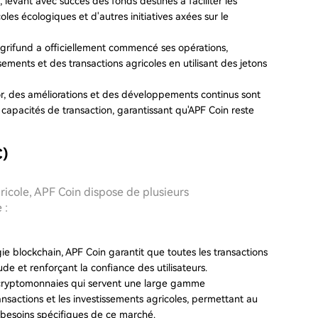
 levant avec succès des fonds destinés à faciliter les
oles écologiques et d'autres initiatives axées sur le
Agrifund a officiellement commencé ses opérations,
ements et des transactions agricoles en utilisant des jetons
or, des améliorations et des développements continus sont
es capacités de transaction, garantissant qu'APF Coin reste
C)
ricole, APF Coin dispose de plusieurs
 :
gie blockchain, APF Coin garantit que toutes les transactions
ude et renforçant la confiance des utilisateurs.
cryptomonnaies qui servent une large gamme
ransactions et les investissements agricoles, permettant au
s besoins spécifiques de ce marché.