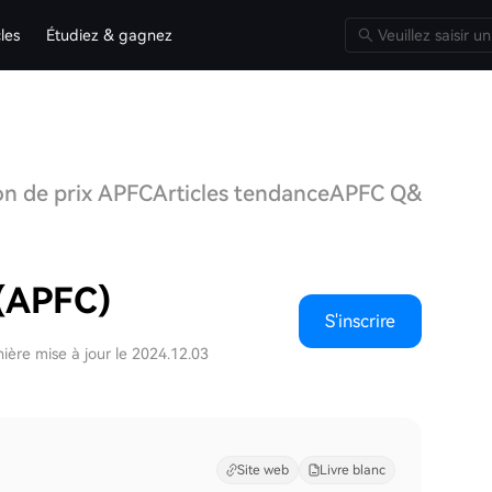
cles
Étudiez & gagnez
on de prix APFC
Articles tendance
APFC Q&A
Discu
 (APFC)
S'inscrire
ière mise à jour le 2024.12.03
Site web
Livre blanc