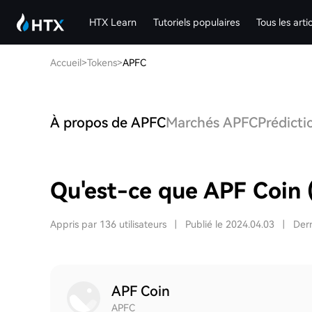
HTX Learn
Tutoriels populaires
Tous les arti
Accueil
>
Tokens
>
APFC
À propos de APFC
Marchés APFC
Prédicti
Qu'est-ce que APF Coin
Appris par 136 utilisateurs
|
Publié le 2024.04.03
|
Dern
APF Coin
APFC