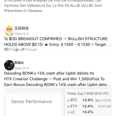
Et Accéder À Des Analyses De Marché Professionnelles. Les
Opinions Des Utilisateurs Sur Le Prix De ALLBI (ALLBI) Sont
Présentées Ci-Dessous.
互联财富
2026-8-8
🚀 $OG BREAKOUT CONFIRMED — BULLISH STRUCTURE
HOLDS ABOVE $0.15! 🔥 Entry: 0.1500 – 0.1530 ⚡ Target 1:
评论
1
Partager
0.1570 🚀 Target 2: 0.1620 🎯 Target 3: 0.1680 💥 Stop Loss:
0.1460 ⚠️ Escaping the $0.14 accumulation
B3bit
2026-8-8
Decoding BONK’s 14% crash after Upbit delists its
HTX Creation Challenge — Post and Win 1,500UPost To
Earn Bonus Decoding BONK’s 14% crash after Upbit delists
its trading pair The lower BONK goes over the weekend, the
denser the magnetic zone overhea