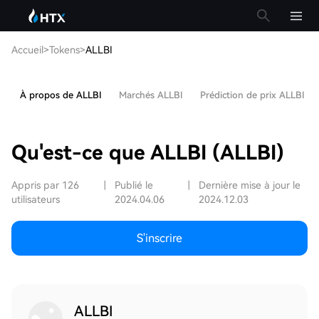
Accueil
>
Tokens
>
ALLBI
À propos de ALLBI
Marchés ALLBI
Prédiction de prix ALLBI
Qu'est-ce que ALLBI (ALLBI)
Appris par 126
|
Publié le
|
Dernière mise à jour le
utilisateurs
2024.04.06
2024.12.03
S'inscrire
ALLBI