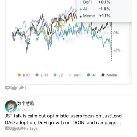
3
1
1
数字慧脑
2026-8-8
JST talk is calm but optimistic: users focus on JustLend
DAO adoption, DeFi growth on TRON, and campaign
3
8
Partager
rewards. On Jul 17, JustLend completed its 4th buyback &
burn (355,021,530.97 JST). On Jul 21,