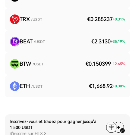
TRX
€0.285237
+
0.31
%
/USDT
BEAT
€2.3130
+
35.19
%
/USDT
BTW
€0.150399
-12.65
%
/USDT
ETH
€1,668.92
+
0.30
%
/USDT
Inscrivez-vous et tradez pour gagner jusqu'à
1 500 USDT
S'inscrire sur HTX