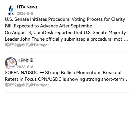
HTX News
2026-8-8
U.S. Senate Initiates Procedural Voting Process for Clarity
Bill, Expected to Advance After Septembe
On August 8, CoinDesk reported that U.S. Senate Majority
Leader John Thune officially submitted a procedural motion
评论
点赞
Partager
for the Clarity Bill following an all-night voting session on
Saturday. This move in
金融创富
2026-8-8
$OPEN N/USDC — Strong Bullish Momentum, Breakout
Retest in Focus OPN/USDC is showing strong short-term
评论
点赞
Partager
bullish momentum on the 15-minute chart. Price is
currently around 0.0547, up +3.01% over 24 hour