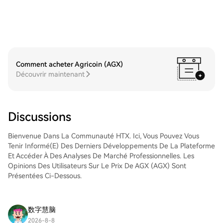
des taux de change compétitifs aux
tradez des Coherent Corp. (COHR)Tradez
traders.Étape 3 : stockage de vos
facilement Coherent Corp. (COHR) sur le
QUALCOMM Incorporated (QCOM)Après
marché Spot de HTX. Il vous suffit
avoir acheté vos QUALCOMM Incorporated
d'accéder à votre compte, de sélectionner
(QCOM), stockez-les sur votre compte
la paire de trading, d'exécuter vos trades
HTX. Vous pouvez également les envoyer
et de les suivre en temps réel. Nous offrons
ailleurs via un transfert sur la blockchain ou
Comment acheter Agricoin (AGX)
une expérience conviviale aux débutants
les utiliser pour trader d'autres
Découvrir maintenant
comme aux traders chevronnés.
cryptos.Étape 4 : tradez des QUALCOMM
Incorporated (QCOM)Tradez facilement
QUALCOMM Incorporated (QCOM) sur le
marché Spot de HTX. Il vous suffit
Discussions
d'accéder à votre compte, de sélectionner
la paire de trading, d'exécuter vos trades
Bienvenue Dans La Communauté HTX. Ici, Vous Pouvez Vous
et de les suivre en temps réel. Nous offrons
Tenir Informé(e) Des Derniers Développements De La Plateforme
une expérience conviviale aux débutants
Et Accéder À Des Analyses De Marché Professionnelles. Les
comme aux traders chevronnés.
Opinions Des Utilisateurs Sur Le Prix De AGX (AGX) Sont
Présentées Ci-Dessous.
数字慧脑
2026-8-8