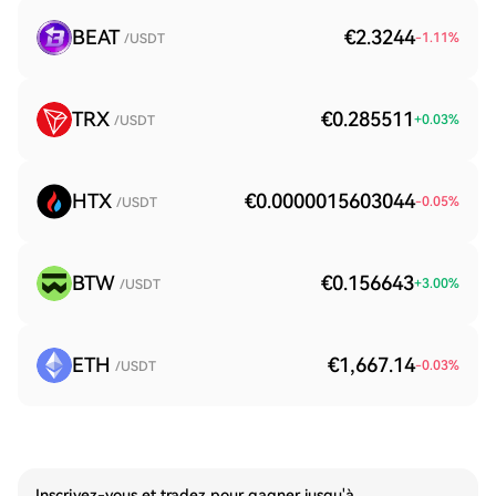
BEAT
€2.3244
-1.11
%
/USDT
TRX
€0.285511
+
0.03
%
/USDT
HTX
€0.0000015603044
-0.05
%
/USDT
BTW
€0.156643
+
3.00
%
/USDT
ETH
€1,667.14
-0.03
%
/USDT
Inscrivez-vous et tradez pour gagner jusqu'à