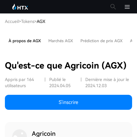
Accueil
>
Tokens
>
AGX
À propos de AGX
Marchés AGX
Prédiction de prix AGX
Art
Qu'est-ce que Agricoin (AGX)
Appris par 164
|
Publié le
|
Dernière mise à jour le
utilisateurs
2024.04.05
2024.12.03
S'inscrire
Agricoin