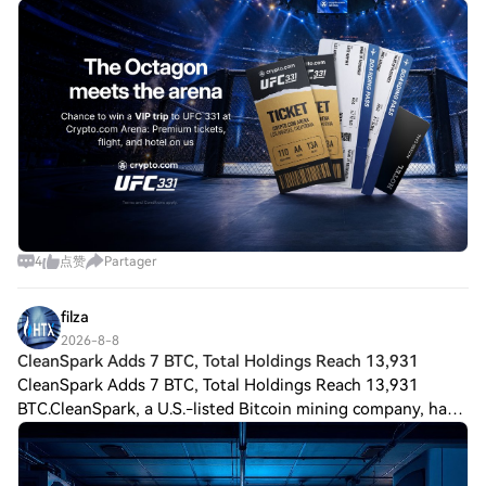
shot at: ◾ #UFC331 tickets for 2 ◾ Flights to LA ($1,000
flight voucher) ◾ Hotel accommod
4
点赞
Partager
filza
2026-8-8
CleanSpark Adds 7 BTC, Total Holdings Reach 13,931
CleanSpark Adds 7 BTC, Total Holdings Reach 13,931
BTC.CleanSpark, a U.S.-listed Bitcoin mining company, has
expanded its treasury by adding seven Bitcoin, bringing its
total holdings to 13,931 $BTC,