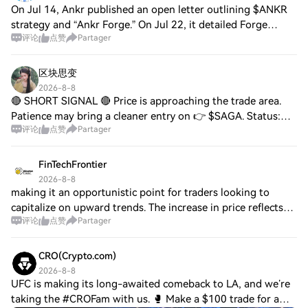
On Jul 14, Ankr published an open letter outlining $ANKR
strategy and “Ankr Forge.” On Jul 22, it detailed Forge
评论
点赞
Partager
mechanics (missions, points, monthly drops). Square mood
is neutral/cautiously optimist
区块思变
2026-8-8
🔴 SHORT SIGNAL 🔴 Price is approaching the trade area.
Patience may bring a cleaner entry on 👉 $SAGA. Status:
评论
点赞
Partager
Near Entry Risk Level: 0.01362 Short Entry: 0.01348–
0.013513 Target 1: 0.01334 Target 2: 0.
FinTechFrontier
2026-8-8
making it an opportunistic point for traders looking to
capitalize on upward trends. The increase in price reflects
评论
点赞
Partager
positive speculation potentially linked to investor
confidence in companies influenc
CRO(Crypto.com)
2026-8-8
UFC is making its long-awaited comeback to LA, and we’re
taking the #CROFam with us. 🥊 Make a $100 trade for a