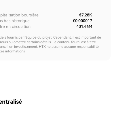
pitalisation boursière
€7.28K
us bas historique
€0.000017
fre en circulation
401.46M
els fournis par l'équipe du projet. Cependant, il est important de
urs ou omettre certains détails. Le contenu fourni est à titre
onseil en investissement. HTX ne assume aucune responsabilité
 ces informations.
ntralisé