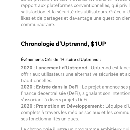
rapport aux plateformes conventionnelles, qui privil
satisfaction et la sécurité des utilisateurs. Grâce à
likes et de partages et davantage une question d'e
communautaire.
Chronologie d'Uptrennd, $1UP
Événements Clés de l'Histoire d'Uptrennd :
2020
:
Lancement d'Uptrennd
: Uptrennd est lancé
offrir aux utilisateurs une alternative sécurisée e
traditionnelles.
2020
:
Entrée dans la DeFi
: Le projet annonce ses 
finance décentralisée (DeFi), signalant son intentio
s'associant à divers projets DeFi.
2020
:
Promotion et Développement
: L'équipe d
complets à travers les médias sociaux et les commun
ses fonctionnalités uniques.
La chronologie illustre un programme ambitieux qui 