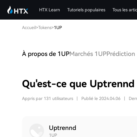
HTX Learn
Tutoriels populaires
Tous les arti
Accueil
>
Tokens
>
1UP
À propos de 1UP
Marchés 1UP
Prédiction
Qu'est-ce que Uptrennd
Appris par 131 utilisateurs
|
Publié le 2024.04.06
|
Dern
Uptrennd
1UP