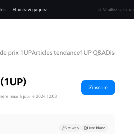
cles
Étudiez & gagnez
 de prix 1UP
Articles tendance
1UP Q&A
Discussio
 (1UP)
S'inscrire
ière mise à jour le 2024.12.03
Site web
Livre blanc