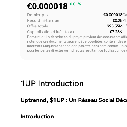
€
0.000018
+0.01%
Dernier prix
€0.000018
Ca
Record historique
€0.28
Pl
Offre totale
995.55M
Of
Capitalisation diluée totale
€7.28K
Remarque : La description du projet provient des documents offici
noter que ces documents peuvent être obsolètes, contenir des erre
informatif uniquement et ne doit pas être considéré comme un c
pour les pertes directes ou indirectes résultant de l'utilisation de
1UP
Introduction
Uptrennd, $1UP : Un Réseau Social Déce
Introduction